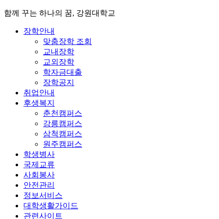
함께 꾸는 하나의 꿈, 강원대학교
장학안내
맞춤장학 조회
교내장학
교외장학
학자금대출
장학공지
취업안내
후생복지
춘천캠퍼스
강릉캠퍼스
삼척캠퍼스
원주캠퍼스
학생병사
국제교류
사회봉사
안전관리
정보서비스
대학생활가이드
관련사이트