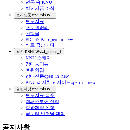
언론 속 KNU
발전기금 소식
브리핑룸
stat_minus_1
보도자료
포토갤러리
간행물
PRESS KIT
open_in_new
바로 잡습니다
웹진 K&NEW
stat_minus_1
KNU 스케치
강대人터뷰
후원의집
강대신문
open_in_new
KNU 리서치 인사이트
open_in_new
열린마당
stat_minus_1
보도자료 접수
캠퍼스투어 신청
학과체험 신청
곰두리 인형탈 대여
공지사항