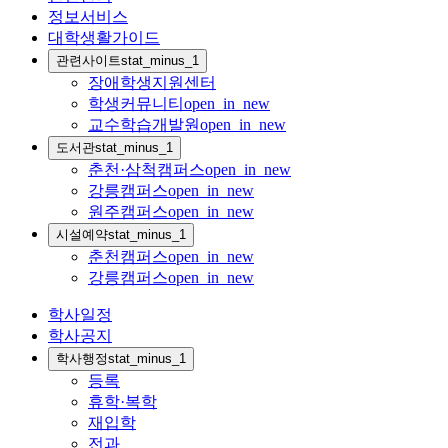
정보서비스
대학생활가이드
관련사이트
stat_minus_1
장애학생지원센터
학생커뮤니티
open_in_new
교수학습개발원
open_in_new
도서관
stat_minus_1
춘천·삼척캠퍼스
open_in_new
강릉캠퍼스
open_in_new
원주캠퍼스
open_in_new
시설예약
stat_minus_1
춘천캠퍼스
open_in_new
강릉캠퍼스
open_in_new
학사일정
학사공지
학사행정
stat_minus_1
등록
휴학·복학
재입학
전과