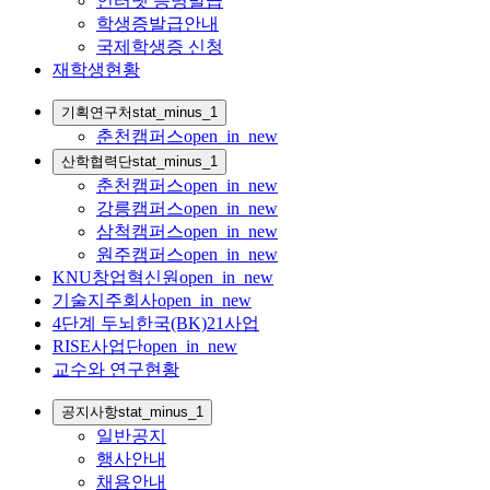
인터넷 증명발급
학생증발급안내
국제학생증 신청
재학생현황
기획연구처
stat_minus_1
춘천캠퍼스
open_in_new
산학협력단
stat_minus_1
춘천캠퍼스
open_in_new
강릉캠퍼스
open_in_new
삼척캠퍼스
open_in_new
원주캠퍼스
open_in_new
KNU창업혁신원
open_in_new
기술지주회사
open_in_new
4단계 두뇌한국(BK)21사업
RISE사업단
open_in_new
교수와 연구현황
공지사항
stat_minus_1
일반공지
행사안내
채용안내