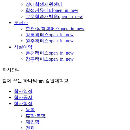
장애학생지원센터
학생커뮤니티
open_in_new
교수학습개발원
open_in_new
도서관
춘천·삼척캠퍼스
open_in_new
강릉캠퍼스
open_in_new
원주캠퍼스
open_in_new
시설예약
춘천캠퍼스
open_in_new
강릉캠퍼스
open_in_new
학사안내
함께 꾸는 하나의 꿈, 강원대학교
학사일정
학사공지
학사행정
등록
휴학·복학
재입학
전과