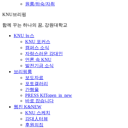
원룸/하숙/자취
KNU브리핑
함께 꾸는 하나의 꿈, 강원대학교
KNU 뉴스
KNU 포커스
캠퍼스 소식
자랑스러운 강대인
언론 속 KNU
발전기금 소식
브리핑룸
보도자료
포토갤러리
간행물
PRESS KIT
open_in_new
바로 잡습니다
웹진 K&NEW
KNU 스케치
강대人터뷰
후원의집