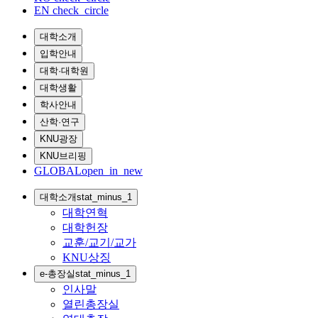
EN
check_circle
대학소개
입학안내
대학·대학원
대학생활
학사안내
산학·연구
KNU광장
KNU브리핑
GLOBAL
open_in_new
대학소개
stat_minus_1
대학연혁
대학헌장
교훈/교기/교가
KNU상징
e-총장실
stat_minus_1
인사말
열린총장실