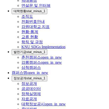
역대총장
연설문 및 인터뷰
대학현황
stat_minus_1
조직도
전화번호안내
강원대학교 지표
현황·통계
교류 현황
학칙 및 규정
KNU SDGs Implementation
발전기금
stat_minus_1
춘천캠퍼스
open_in_new
강릉캠퍼스
open_in_new
삼척캠퍼스
캠퍼스맵
open_in_new
정보공개
stat_minus_1
정보공개
공공데이터
정책실명제
자료공개
대학정보공시
open_in_new