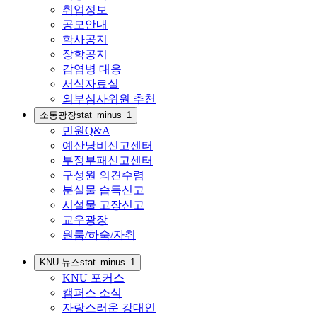
취업정보
공모안내
학사공지
장학공지
감염병 대응
서식자료실
외부심사위원 추천
소통광장
stat_minus_1
민원Q&A
예산낭비신고센터
부정부패신고센터
구성원 의견수렴
분실물 습득신고
시설물 고장신고
교우광장
원룸/하숙/자취
KNU 뉴스
stat_minus_1
KNU 포커스
캠퍼스 소식
자랑스러운 강대인