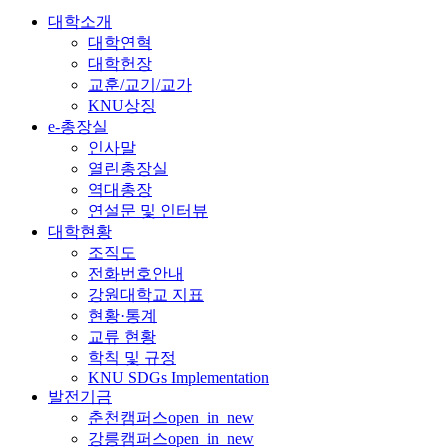
대학소개
대학연혁
대학헌장
교훈/교기/교가
KNU상징
e-총장실
인사말
열린총장실
역대총장
연설문 및 인터뷰
대학현황
조직도
전화번호안내
강원대학교 지표
현황·통계
교류 현황
학칙 및 규정
KNU SDGs Implementation
발전기금
춘천캠퍼스
open_in_new
강릉캠퍼스
open_in_new