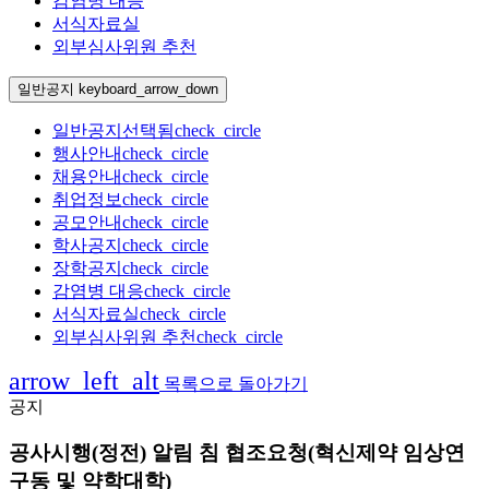
감염병 대응
서식자료실
외부심사위원 추천
일반공지
keyboard_arrow_down
일반공지
선택됨
check_circle
행사안내
check_circle
채용안내
check_circle
취업정보
check_circle
공모안내
check_circle
학사공지
check_circle
장학공지
check_circle
감염병 대응
check_circle
서식자료실
check_circle
외부심사위원 추천
check_circle
arrow_left_alt
목록으로 돌아가기
공지
공사시행(정전) 알림 침 협조요청(혁신제약 임상연
구동 및 약학대학)