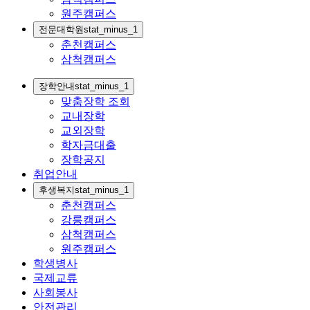
원주캠퍼스
전문대학원
stat_minus_1
춘천캠퍼스
삼척캠퍼스
장학안내
stat_minus_1
맞춤장학 조회
교내장학
교외장학
학자금대출
장학공지
취업안내
후생복지
stat_minus_1
춘천캠퍼스
강릉캠퍼스
삼척캠퍼스
원주캠퍼스
학생병사
국제교류
사회봉사
안전관리