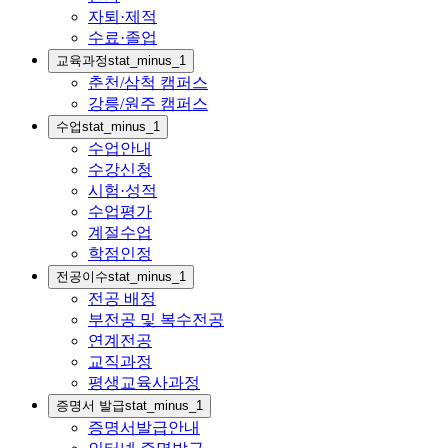
자퇴·제적
수료·졸업
교육과정
stat_minus_1
춘천/삼척 캠퍼스
강릉/원주 캠퍼스
수업
stat_minus_1
수업안내
수강신청
시험·성적
수업평가
계절수업
학점인정
전공이수
stat_minus_1
전공 배정
부전공 및 복수전공
연계전공
교직과정
평생교육사과정
증명서 발급
stat_minus_1
증명서발급안내