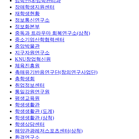
입학안내/입학관리과
장애학생지원센터
재학생현황
정보통신연구소
정보화본부
중독과 트라우마 회복연구소(삼척)
중소기업산학협력센터
중앙박물관
지구자원연구소
KNU창업혁신원
체육진흥원
촉매유기반응연구단(창의연구사업단)
총학생회
취업정보센터
통일강원연구원
평생교육원
학생생활관
학생생활관 (도계)
학생생활관 (삼척)
학생상담센터
해양관광레저스포츠센터(삼척)
환경연구소