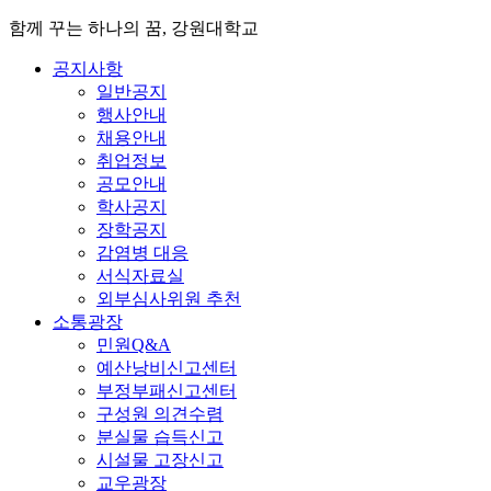
함께 꾸는 하나의 꿈, 강원대학교
공지사항
일반공지
행사안내
채용안내
취업정보
공모안내
학사공지
장학공지
감염병 대응
서식자료실
외부심사위원 추천
소통광장
민원Q&A
예산낭비신고센터
부정부패신고센터
구성원 의견수렴
분실물 습득신고
시설물 고장신고
교우광장