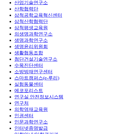
산업기술연구소
산학협력단
삼척공학교육혁신센터
삼척산학협력단
삼척평생교육원
의생명과학연구소
생명과학연구소
생명윤리위원회
생활협동조합
첨단건설기술연구소
수목진단센터
소방방재연구센터
스마트캠퍼스(e-루리)
실험동물센터
에코포리스트
연구실 안전정보시스템
연구처
의학영재교육원
인권센터
인문과학연구소
인터넷증명발급