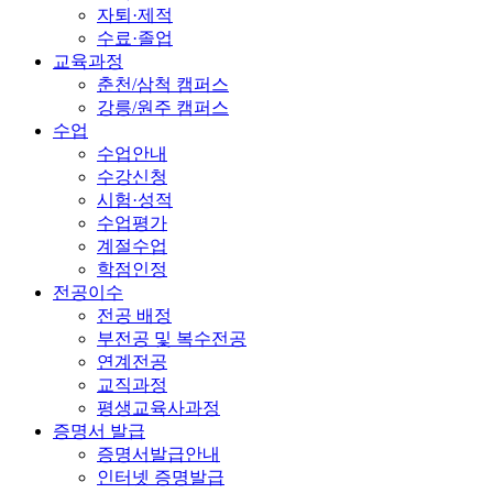
자퇴·제적
수료·졸업
교육과정
춘천/삼척 캠퍼스
강릉/원주 캠퍼스
수업
수업안내
수강신청
시험·성적
수업평가
계절수업
학점인정
전공이수
전공 배정
부전공 및 복수전공
연계전공
교직과정
평생교육사과정
증명서 발급
증명서발급안내
인터넷 증명발급