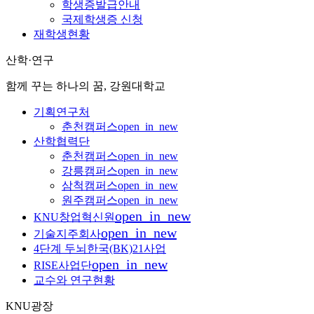
학생증발급안내
국제학생증 신청
재학생현황
산학·연구
함께 꾸는 하나의 꿈, 강원대학교
기획연구처
춘천캠퍼스
open_in_new
산학협력단
춘천캠퍼스
open_in_new
강릉캠퍼스
open_in_new
삼척캠퍼스
open_in_new
원주캠퍼스
open_in_new
open_in_new
KNU창업혁신원
open_in_new
기술지주회사
4단계 두뇌한국(BK)21사업
open_in_new
RISE사업단
교수와 연구현황
KNU광장