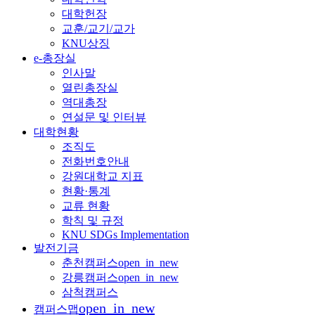
대학헌장
교훈/교기/교가
KNU상징
e-총장실
인사말
열린총장실
역대총장
연설문 및 인터뷰
대학현황
조직도
전화번호안내
강원대학교 지표
현황·통계
교류 현황
학칙 및 규정
KNU SDGs Implementation
발전기금
춘천캠퍼스
open_in_new
강릉캠퍼스
open_in_new
삼척캠퍼스
open_in_new
캠퍼스맵