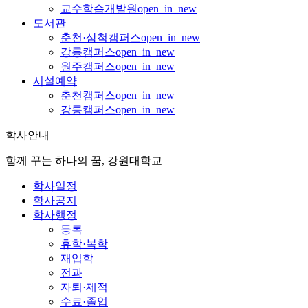
교수학습개발원
open_in_new
도서관
춘천·삼척캠퍼스
open_in_new
강릉캠퍼스
open_in_new
원주캠퍼스
open_in_new
시설예약
춘천캠퍼스
open_in_new
강릉캠퍼스
open_in_new
학사안내
함께 꾸는 하나의 꿈, 강원대학교
학사일정
학사공지
학사행정
등록
휴학·복학
재입학
전과
자퇴·제적
수료·졸업