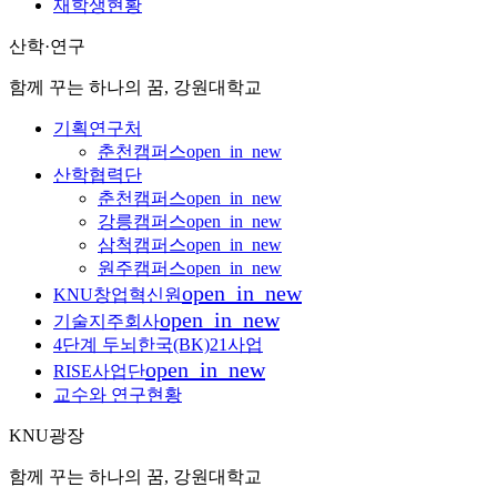
재학생현황
산학·연구
함께 꾸는 하나의 꿈, 강원대학교
기획연구처
춘천캠퍼스
open_in_new
산학협력단
춘천캠퍼스
open_in_new
강릉캠퍼스
open_in_new
삼척캠퍼스
open_in_new
원주캠퍼스
open_in_new
open_in_new
KNU창업혁신원
open_in_new
기술지주회사
4단계 두뇌한국(BK)21사업
open_in_new
RISE사업단
교수와 연구현황
KNU광장
함께 꾸는 하나의 꿈, 강원대학교