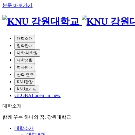
본문 바로가기
대학소개
입학안내
대학·대학원
대학생활
학사안내
산학·연구
KNU광장
KNU브리핑
GLOBAL
open_in_new
대학소개
함께 꾸는 하나의 꿈, 강원대학교
대학소개
대학연혁