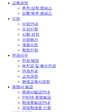
교육과정
춘천/삼척 캠퍼스
강릉/원주 캠퍼스
수업
수업안내
수강신청
시험·성적
수업평가
계절수업
학점인정
전공이수
전공 배정
부전공 및 복수전공
연계전공
교직과정
평생교육사과정
증명서 발급
증명서발급안내
인터넷 증명발급
학생증발급안내
국제학생증 신청