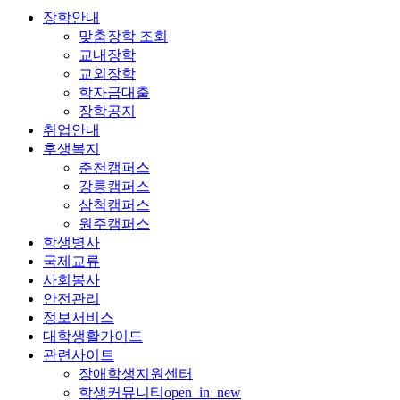
장학안내
맞춤장학 조회
교내장학
교외장학
학자금대출
장학공지
취업안내
후생복지
춘천캠퍼스
강릉캠퍼스
삼척캠퍼스
원주캠퍼스
학생병사
국제교류
사회봉사
안전관리
정보서비스
대학생활가이드
관련사이트
장애학생지원센터
학생커뮤니티
open_in_new