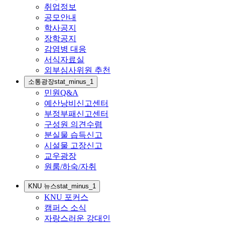
취업정보
공모안내
학사공지
장학공지
감염병 대응
서식자료실
외부심사위원 추천
소통광장
stat_minus_1
민원Q&A
예산낭비신고센터
부정부패신고센터
구성원 의견수렴
분실물 습득신고
시설물 고장신고
교우광장
원룸/하숙/자취
KNU 뉴스
stat_minus_1
KNU 포커스
캠퍼스 소식
자랑스러운 강대인