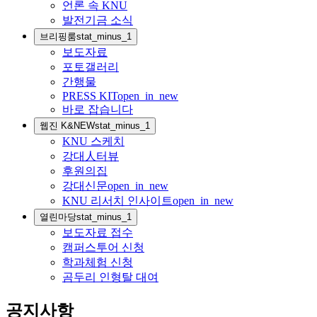
언론 속 KNU
발전기금 소식
브리핑룸
stat_minus_1
보도자료
포토갤러리
간행물
PRESS KIT
open_in_new
바로 잡습니다
웹진 K&NEW
stat_minus_1
KNU 스케치
강대人터뷰
후원의집
강대신문
open_in_new
KNU 리서치 인사이트
open_in_new
열린마당
stat_minus_1
보도자료 접수
캠퍼스투어 신청
학과체험 신청
곰두리 인형탈 대여
공지사항