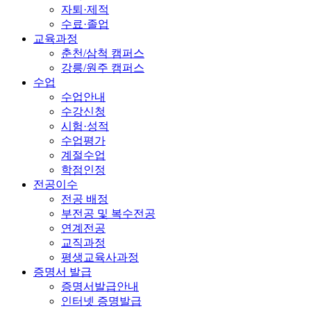
자퇴·제적
수료·졸업
교육과정
춘천/삼척 캠퍼스
강릉/원주 캠퍼스
수업
수업안내
수강신청
시험·성적
수업평가
계절수업
학점인정
전공이수
전공 배정
부전공 및 복수전공
연계전공
교직과정
평생교육사과정
증명서 발급
증명서발급안내
인터넷 증명발급