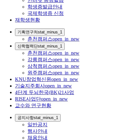
인터넷 증명발급
학생증발급안내
국제학생증 신청
재학생현황
기획연구처
stat_minus_1
춘천캠퍼스
open_in_new
산학협력단
stat_minus_1
춘천캠퍼스
open_in_new
강릉캠퍼스
open_in_new
삼척캠퍼스
open_in_new
원주캠퍼스
open_in_new
KNU창업혁신원
open_in_new
기술지주회사
open_in_new
4단계 두뇌한국(BK)21사업
RISE사업단
open_in_new
교수와 연구현황
공지사항
stat_minus_1
일반공지
행사안내
채용안내