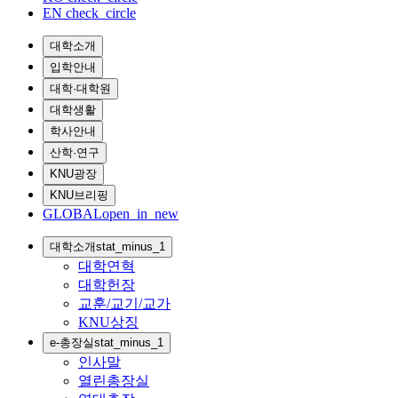
EN
check_circle
대학소개
입학안내
대학·대학원
대학생활
학사안내
산학·연구
KNU광장
KNU브리핑
GLOBAL
open_in_new
대학소개
stat_minus_1
대학연혁
대학헌장
교훈/교기/교가
KNU상징
e-총장실
stat_minus_1
인사말
열린총장실