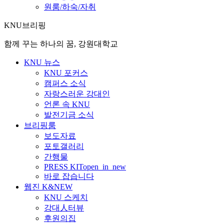
원룸/하숙/자취
KNU브리핑
함께 꾸는 하나의 꿈, 강원대학교
KNU 뉴스
KNU 포커스
캠퍼스 소식
자랑스러운 강대인
언론 속 KNU
발전기금 소식
브리핑룸
보도자료
포토갤러리
간행물
PRESS KIT
open_in_new
바로 잡습니다
웹진 K&NEW
KNU 스케치
강대人터뷰
후원의집