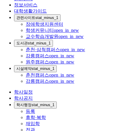
정보서비스
대학생활가이드
관련사이트
stat_minus_1
장애학생지원센터
학생커뮤니티
open_in_new
교수학습개발원
open_in_new
도서관
stat_minus_1
춘천·삼척캠퍼스
open_in_new
강릉캠퍼스
open_in_new
원주캠퍼스
open_in_new
시설예약
stat_minus_1
춘천캠퍼스
open_in_new
강릉캠퍼스
open_in_new
학사일정
학사공지
학사행정
stat_minus_1
등록
휴학·복학
재입학
전과