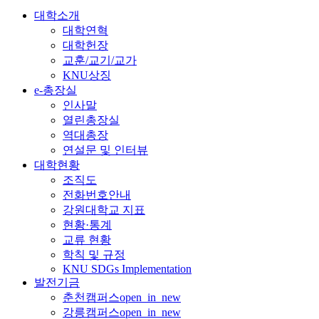
대학소개
대학연혁
대학헌장
교훈/교기/교가
KNU상징
e-총장실
인사말
열린총장실
역대총장
연설문 및 인터뷰
대학현황
조직도
전화번호안내
강원대학교 지표
현황·통계
교류 현황
학칙 및 규정
KNU SDGs Implementation
발전기금
춘천캠퍼스
open_in_new
강릉캠퍼스
open_in_new