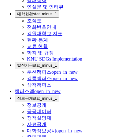
역대총장
연설문 및 인터뷰
대학현황
stat_minus_1
조직도
전화번호안내
강원대학교 지표
현황·통계
교류 현황
학칙 및 규정
KNU SDGs Implementation
발전기금
stat_minus_1
춘천캠퍼스
open_in_new
강릉캠퍼스
open_in_new
삼척캠퍼스
캠퍼스맵
open_in_new
정보공개
stat_minus_1
정보공개
공공데이터
정책실명제
자료공개
대학정보공시
open_in_new