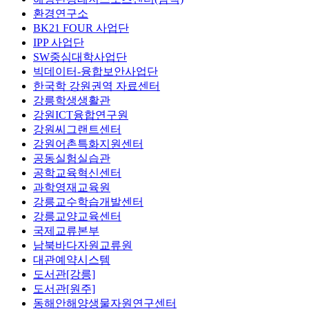
환경연구소
BK21 FOUR 사업단
IPP 사업단
SW중심대학사업단
빅데이터-융합보안사업단
한국학 강원권역 자료센터
강릉학생생활관
강원ICT융합연구원
강원씨그랜트센터
강원어촌특화지원센터
공동실험실습관
공학교육혁신센터
과학영재교육원
강릉교수학습개발센터
강릉교양교육센터
국제교류본부
남북바다자원교류원
대관예약시스템
도서관[강릉]
도서관[원주]
동해안해양생물자원연구센터