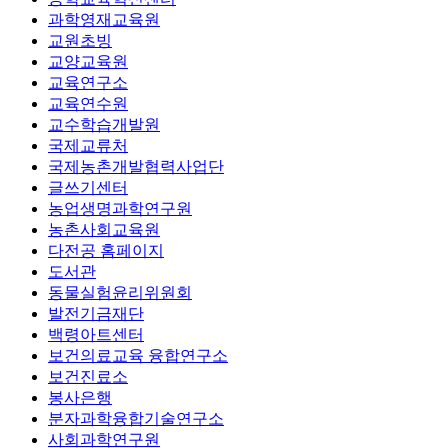
과학영재교육원
교원초빙
교양교육원
교육연구소
교육연수원
교수학습개발원
국제교류처
국제농촌개발협력사업단
글쓰기센터
농업생명과학연구원
농촌사회교육원
다전공 홈페이지
도서관
동물실험윤리위원회
발전기금재단
백령아트센터
보건의료교육 융합연구소
보건진료소
봉사은행
분자과학융합기술연구소
사회과학연구원