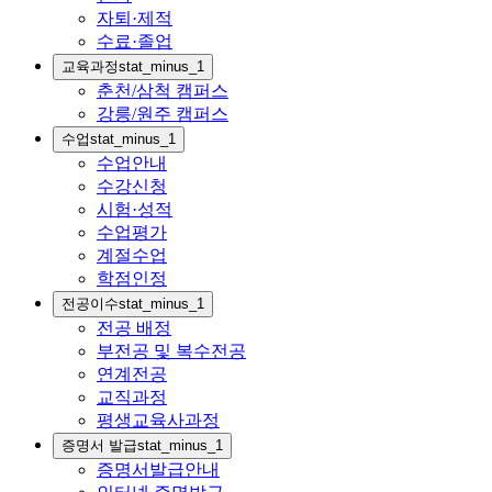
자퇴·제적
수료·졸업
교육과정
stat_minus_1
춘천/삼척 캠퍼스
강릉/원주 캠퍼스
수업
stat_minus_1
수업안내
수강신청
시험·성적
수업평가
계절수업
학점인정
전공이수
stat_minus_1
전공 배정
부전공 및 복수전공
연계전공
교직과정
평생교육사과정
증명서 발급
stat_minus_1
증명서발급안내