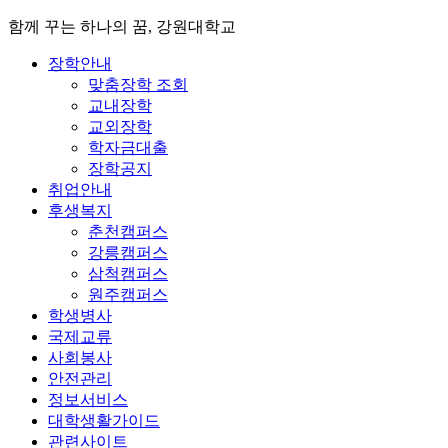
함께 꾸는 하나의 꿈, 강원대학교
장학안내
맞춤장학 조회
교내장학
교외장학
학자금대출
장학공지
취업안내
후생복지
춘천캠퍼스
강릉캠퍼스
삼척캠퍼스
원주캠퍼스
학생병사
국제교류
사회봉사
안전관리
정보서비스
대학생활가이드
관련사이트