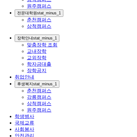
원주캠퍼스
전문대학원
stat_minus_1
춘천캠퍼스
삼척캠퍼스
장학안내
stat_minus_1
맞춤장학 조회
교내장학
교외장학
학자금대출
장학공지
취업안내
후생복지
stat_minus_1
춘천캠퍼스
강릉캠퍼스
삼척캠퍼스
원주캠퍼스
학생병사
국제교류
사회봉사
안전관리