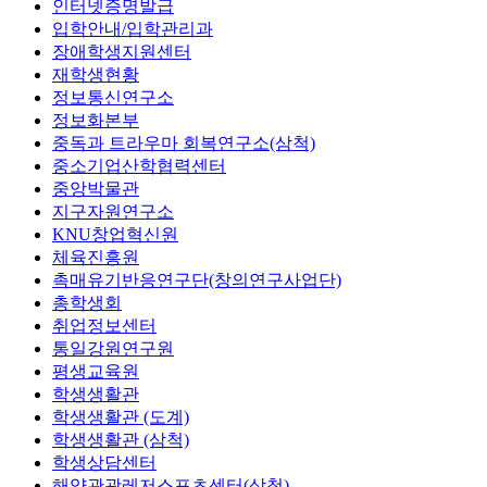
인터넷증명발급
입학안내/입학관리과
장애학생지원센터
재학생현황
정보통신연구소
정보화본부
중독과 트라우마 회복연구소(삼척)
중소기업산학협력센터
중앙박물관
지구자원연구소
KNU창업혁신원
체육진흥원
촉매유기반응연구단(창의연구사업단)
총학생회
취업정보센터
통일강원연구원
평생교육원
학생생활관
학생생활관 (도계)
학생생활관 (삼척)
학생상담센터
해양관광레저스포츠센터(삼척)