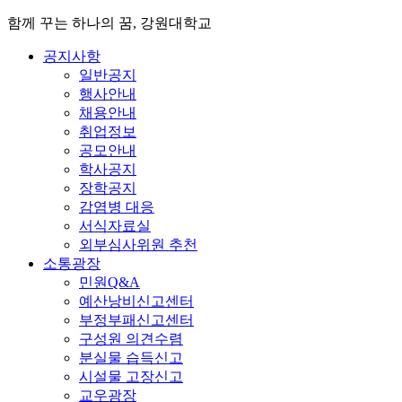
함께 꾸는 하나의 꿈, 강원대학교
공지사항
일반공지
행사안내
채용안내
취업정보
공모안내
학사공지
장학공지
감염병 대응
서식자료실
외부심사위원 추천
소통광장
민원Q&A
예산낭비신고센터
부정부패신고센터
구성원 의견수렴
분실물 습득신고
시설물 고장신고
교우광장