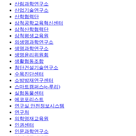
산림과학연구소
산업기술연구소
산학협력단
삼척공학교육혁신센터
삼척산학협력단
삼척평생교육원
의생명과학연구소
생명과학연구소
생명윤리위원회
생활협동조합
첨단건설기술연구소
수목진단센터
소방방재연구센터
스마트캠퍼스(e-루리)
실험동물센터
에코포리스트
연구실 안전정보시스템
연구처
의학영재교육원
인권센터
인문과학연구소