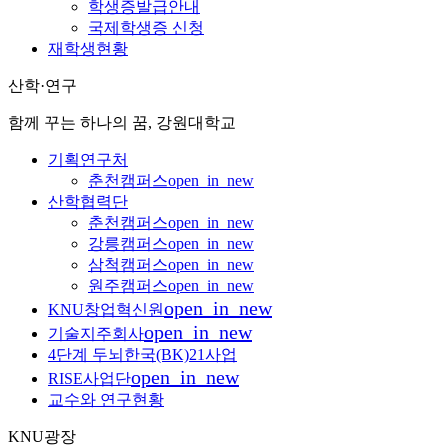
학생증발급안내
국제학생증 신청
재학생현황
산학·연구
함께 꾸는 하나의 꿈, 강원대학교
기획연구처
춘천캠퍼스
open_in_new
산학협력단
춘천캠퍼스
open_in_new
강릉캠퍼스
open_in_new
삼척캠퍼스
open_in_new
원주캠퍼스
open_in_new
open_in_new
KNU창업혁신원
open_in_new
기술지주회사
4단계 두뇌한국(BK)21사업
open_in_new
RISE사업단
교수와 연구현황
KNU광장