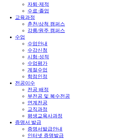
자퇴·제적
수료·졸업
교육과정
춘천/삼척 캠퍼스
강릉/원주 캠퍼스
수업
수업안내
수강신청
시험·성적
수업평가
계절수업
학점인정
전공이수
전공 배정
부전공 및 복수전공
연계전공
교직과정
평생교육사과정
증명서 발급
증명서발급안내
인터넷 증명발급