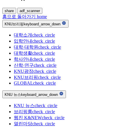
share
adf_scanner
홈으로 돌아가기
home
KNU브리핑
keyboard_arrow_down
대학소개
check_circle
입학안내
check_circle
대학·대학원
check_circle
대학생활
check_circle
학사안내
check_circle
산학·연구
check_circle
KNU광장
check_circle
KNU브리핑
check_circle
GLOBAL
check_circle
KNU 뉴스
keyboard_arrow_down
KNU 뉴스
check_circle
브리핑룸
check_circle
웹진 K&NEW
check_circle
열린마당
check_circle