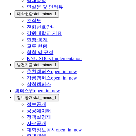
역대총장
연설문 및 인터뷰
대학현황
stat_minus_1
조직도
전화번호안내
강원대학교 지표
현황·통계
교류 현황
학칙 및 규정
KNU SDGs Implementation
발전기금
stat_minus_1
춘천캠퍼스
open_in_new
강릉캠퍼스
open_in_new
삼척캠퍼스
캠퍼스맵
open_in_new
정보공개
stat_minus_1
정보공개
공공데이터
정책실명제
자료공개
대학정보공시
open_in_new