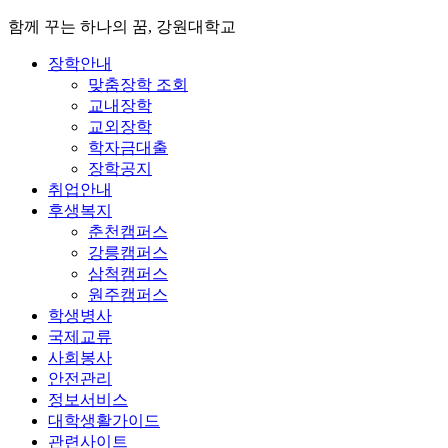
함께 꾸는 하나의 꿈, 강원대학교
장학안내
맞춤장학 조회
교내장학
교외장학
학자금대출
장학공지
취업안내
후생복지
춘천캠퍼스
강릉캠퍼스
삼척캠퍼스
원주캠퍼스
학생병사
국제교류
사회봉사
안전관리
정보서비스
대학생활가이드
관련사이트