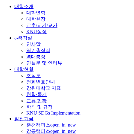
대학소개
대학연혁
대학헌장
교훈/교기/교가
KNU상징
e-총장실
인사말
열린총장실
역대총장
연설문 및 인터뷰
대학현황
조직도
전화번호안내
강원대학교 지표
현황·통계
교류 현황
학칙 및 규정
KNU SDGs Implementation
발전기금
춘천캠퍼스
open_in_new
강릉캠퍼스
open_in_new