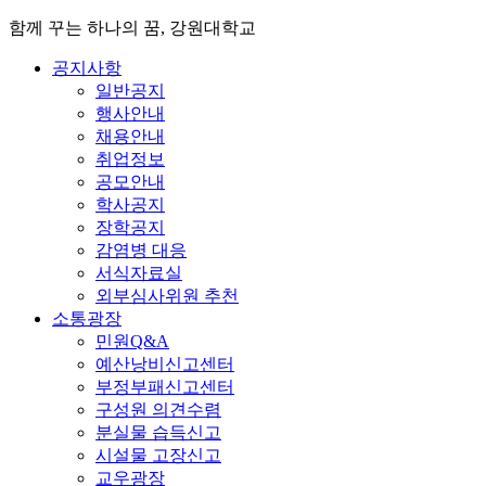
함께 꾸는 하나의 꿈, 강원대학교
공지사항
일반공지
행사안내
채용안내
취업정보
공모안내
학사공지
장학공지
감염병 대응
서식자료실
외부심사위원 추천
소통광장
민원Q&A
예산낭비신고센터
부정부패신고센터
구성원 의견수렴
분실물 습득신고
시설물 고장신고
교우광장