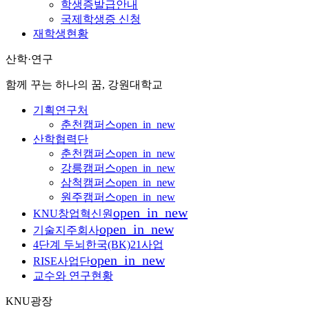
학생증발급안내
국제학생증 신청
재학생현황
산학·연구
함께 꾸는 하나의 꿈, 강원대학교
기획연구처
춘천캠퍼스
open_in_new
산학협력단
춘천캠퍼스
open_in_new
강릉캠퍼스
open_in_new
삼척캠퍼스
open_in_new
원주캠퍼스
open_in_new
open_in_new
KNU창업혁신원
open_in_new
기술지주회사
4단계 두뇌한국(BK)21사업
open_in_new
RISE사업단
교수와 연구현황
KNU광장