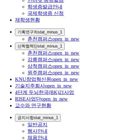
인터넷 증명발급
학생증발급안내
국제학생증 신청
재학생현황
기획연구처
stat_minus_1
춘천캠퍼스
open_in_new
산학협력단
stat_minus_1
춘천캠퍼스
open_in_new
강릉캠퍼스
open_in_new
삼척캠퍼스
open_in_new
원주캠퍼스
open_in_new
KNU창업혁신원
open_in_new
기술지주회사
open_in_new
4단계 두뇌한국(BK)21사업
RISE사업단
open_in_new
교수와 연구현황
공지사항
stat_minus_1
일반공지
행사안내
채용안내