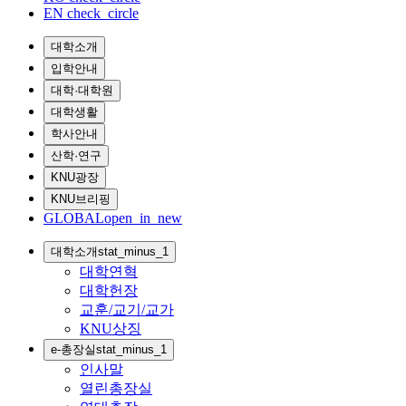
EN
check_circle
대학소개
입학안내
대학·대학원
대학생활
학사안내
산학·연구
KNU광장
KNU브리핑
GLOBAL
open_in_new
대학소개
stat_minus_1
대학연혁
대학헌장
교훈/교기/교가
KNU상징
e-총장실
stat_minus_1
인사말
열린총장실