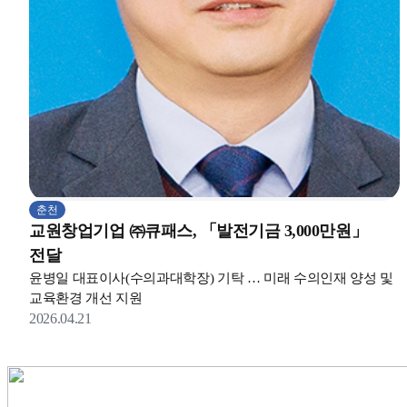
춘천
교원창업기업 ㈜큐패스, 「발전기금 3,000만원」
전달
윤병일 대표이사(수의과대학장) 기탁 … 미래 수의인재 양성 및
교육환경 개선 지원
2026.04.21