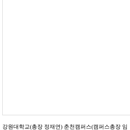
강원대학교(총장 정재연) 춘천캠퍼스(캠퍼스총장 임