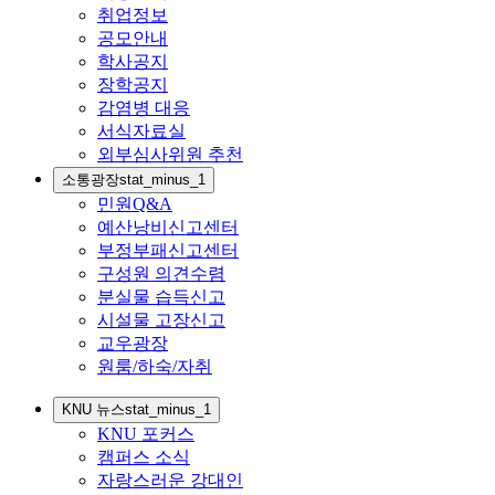
취업정보
공모안내
학사공지
장학공지
감염병 대응
서식자료실
외부심사위원 추천
소통광장
stat_minus_1
민원Q&A
예산낭비신고센터
부정부패신고센터
구성원 의견수렴
분실물 습득신고
시설물 고장신고
교우광장
원룸/하숙/자취
KNU 뉴스
stat_minus_1
KNU 포커스
캠퍼스 소식
자랑스러운 강대인