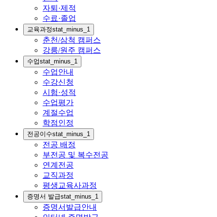
자퇴·제적
수료·졸업
교육과정
stat_minus_1
춘천/삼척 캠퍼스
강릉/원주 캠퍼스
수업
stat_minus_1
수업안내
수강신청
시험·성적
수업평가
계절수업
학점인정
전공이수
stat_minus_1
전공 배정
부전공 및 복수전공
연계전공
교직과정
평생교육사과정
증명서 발급
stat_minus_1
증명서발급안내