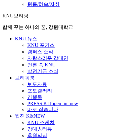
원룸/하숙/자취
KNU브리핑
함께 꾸는 하나의 꿈, 강원대학교
KNU 뉴스
KNU 포커스
캠퍼스 소식
자랑스러운 강대인
언론 속 KNU
발전기금 소식
브리핑룸
보도자료
포토갤러리
간행물
PRESS KIT
open_in_new
바로 잡습니다
웹진 K&NEW
KNU 스케치
강대人터뷰
후원의집