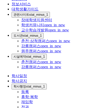
정보서비스
대학생활가이드
관련사이트
stat_minus_1
장애학생지원센터
학생커뮤니티
open_in_new
교수학습개발원
open_in_new
도서관
stat_minus_1
춘천·삼척캠퍼스
open_in_new
강릉캠퍼스
open_in_new
원주캠퍼스
open_in_new
시설예약
stat_minus_1
춘천캠퍼스
open_in_new
강릉캠퍼스
open_in_new
학사일정
학사공지
학사행정
stat_minus_1
등록
휴학·복학
재입학
전과