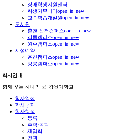
장애학생지원센터
학생커뮤니티
open_in_new
교수학습개발원
open_in_new
도서관
춘천·삼척캠퍼스
open_in_new
강릉캠퍼스
open_in_new
원주캠퍼스
open_in_new
시설예약
춘천캠퍼스
open_in_new
강릉캠퍼스
open_in_new
학사안내
함께 꾸는 하나의 꿈, 강원대학교
학사일정
학사공지
학사행정
등록
휴학·복학
재입학
전과