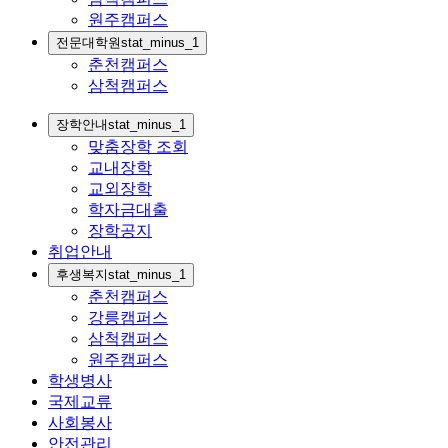
원주캠퍼스
전문대학원
stat_minus_1
춘천캠퍼스
삼척캠퍼스
장학안내
stat_minus_1
맞춤장학 조회
교내장학
교외장학
학자금대출
장학공지
취업안내
후생복지
stat_minus_1
춘천캠퍼스
강릉캠퍼스
삼척캠퍼스
원주캠퍼스
학생병사
국제교류
사회봉사
안전관리