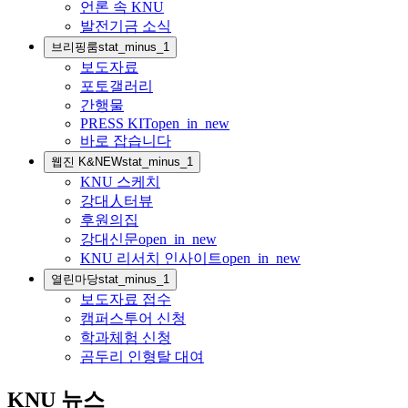
언론 속 KNU
발전기금 소식
브리핑룸
stat_minus_1
보도자료
포토갤러리
간행물
PRESS KIT
open_in_new
바로 잡습니다
웹진 K&NEW
stat_minus_1
KNU 스케치
강대人터뷰
후원의집
강대신문
open_in_new
KNU 리서치 인사이트
open_in_new
열린마당
stat_minus_1
보도자료 접수
캠퍼스투어 신청
학과체험 신청
곰두리 인형탈 대여
KNU 뉴스