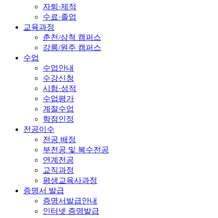
자퇴·제적
수료·졸업
교육과정
춘천/삼척 캠퍼스
강릉/원주 캠퍼스
수업
수업안내
수강신청
시험·성적
수업평가
계절수업
학점인정
전공이수
전공 배정
부전공 및 복수전공
연계전공
교직과정
평생교육사과정
증명서 발급
증명서발급안내
인터넷 증명발급