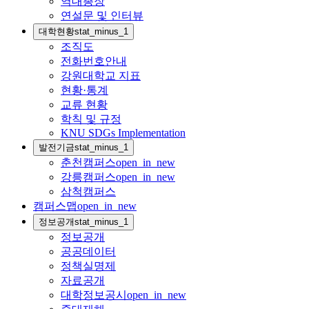
역대총장
연설문 및 인터뷰
대학현황
stat_minus_1
조직도
전화번호안내
강원대학교 지표
현황·통계
교류 현황
학칙 및 규정
KNU SDGs Implementation
발전기금
stat_minus_1
춘천캠퍼스
open_in_new
강릉캠퍼스
open_in_new
삼척캠퍼스
캠퍼스맵
open_in_new
정보공개
stat_minus_1
정보공개
공공데이터
정책실명제
자료공개
대학정보공시
open_in_new