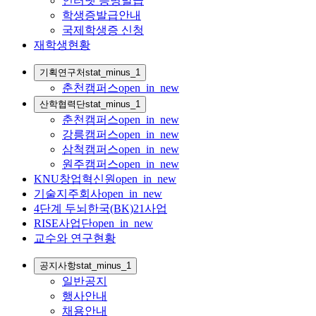
인터넷 증명발급
학생증발급안내
국제학생증 신청
재학생현황
기획연구처
stat_minus_1
춘천캠퍼스
open_in_new
산학협력단
stat_minus_1
춘천캠퍼스
open_in_new
강릉캠퍼스
open_in_new
삼척캠퍼스
open_in_new
원주캠퍼스
open_in_new
KNU창업혁신원
open_in_new
기술지주회사
open_in_new
4단계 두뇌한국(BK)21사업
RISE사업단
open_in_new
교수와 연구현황
공지사항
stat_minus_1
일반공지
행사안내
채용안내