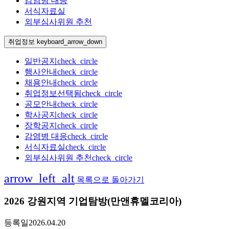
감염병 대응
서식자료실
외부심사위원 추천
취업정보
keyboard_arrow_down
일반공지
check_circle
행사안내
check_circle
채용안내
check_circle
취업정보
선택됨
check_circle
공모안내
check_circle
학사공지
check_circle
장학공지
check_circle
감염병 대응
check_circle
서식자료실
check_circle
외부심사위원 추천
check_circle
arrow_left_alt
목록으로 돌아가기
2026 강원지역 기업탐방(만앤휴멜코리아)
등록일
2026.04.20