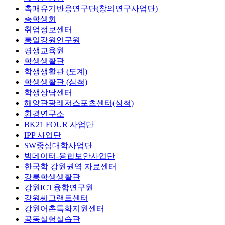
촉매유기반응연구단(창의연구사업단)
총학생회
취업정보센터
통일강원연구원
평생교육원
학생생활관
학생생활관 (도계)
학생생활관 (삼척)
학생상담센터
해양관광레저스포츠센터(삼척)
환경연구소
BK21 FOUR 사업단
IPP 사업단
SW중심대학사업단
빅데이터-융합보안사업단
한국학 강원권역 자료센터
강릉학생생활관
강원ICT융합연구원
강원씨그랜트센터
강원어촌특화지원센터
공동실험실습관