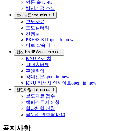
언론 속 KNU
발전기금 소식
브리핑룸
stat_minus_1
보도자료
포토갤러리
간행물
PRESS KIT
open_in_new
바로 잡습니다
웹진 K&NEW
stat_minus_1
KNU 스케치
강대人터뷰
후원의집
강대신문
open_in_new
KNU 리서치 인사이트
open_in_new
열린마당
stat_minus_1
보도자료 접수
캠퍼스투어 신청
학과체험 신청
곰두리 인형탈 대여
공지사항