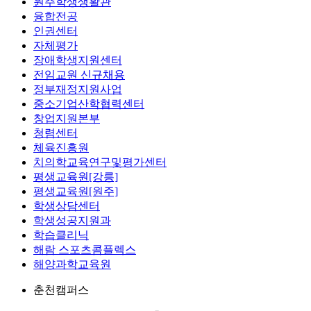
원주학생생활관
융합전공
인권센터
자체평가
장애학생지원센터
전임교원 신규채용
정부재정지원사업
중소기업산학협력센터
창업지원본부
청렴센터
체육진흥원
치의학교육연구및평가센터
평생교육원[강릉]
평생교육원[원주]
학생상담센터
학생성공지원과
학습클리닉
해람 스포츠콤플렉스
해양과학교육원
춘천캠퍼스