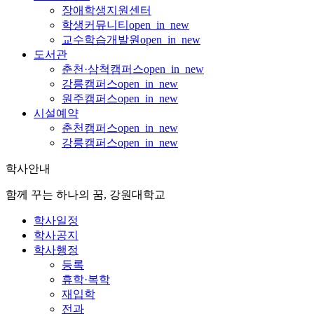
장애학생지원센터
학생커뮤니티
open_in_new
교수학습개발원
open_in_new
도서관
춘천·삼척캠퍼스
open_in_new
강릉캠퍼스
open_in_new
원주캠퍼스
open_in_new
시설예약
춘천캠퍼스
open_in_new
강릉캠퍼스
open_in_new
학사안내
함께 꾸는 하나의 꿈, 강원대학교
학사일정
학사공지
학사행정
등록
휴학·복학
재입학
전과