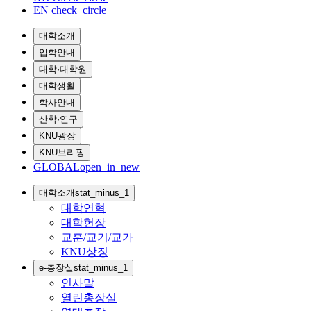
EN
check_circle
대학소개
입학안내
대학·대학원
대학생활
학사안내
산학·연구
KNU광장
KNU브리핑
GLOBAL
open_in_new
대학소개
stat_minus_1
대학연혁
대학헌장
교훈/교기/교가
KNU상징
e-총장실
stat_minus_1
인사말
열린총장실