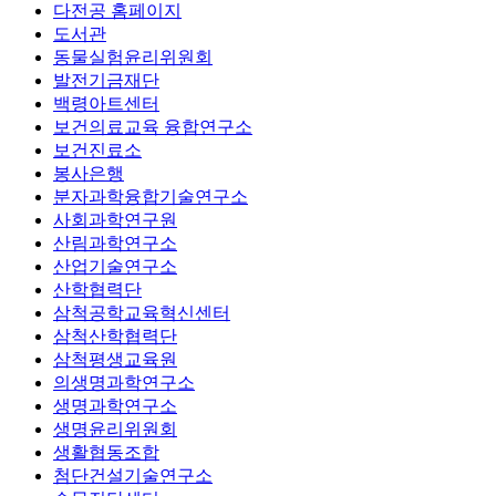
다전공 홈페이지
도서관
동물실험윤리위원회
발전기금재단
백령아트센터
보건의료교육 융합연구소
보건진료소
봉사은행
분자과학융합기술연구소
사회과학연구원
산림과학연구소
산업기술연구소
산학협력단
삼척공학교육혁신센터
삼척산학협력단
삼척평생교육원
의생명과학연구소
생명과학연구소
생명윤리위원회
생활협동조합
첨단건설기술연구소