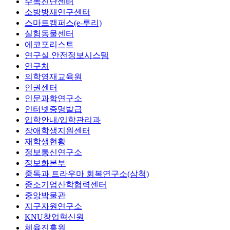
수목진단센터
소방방재연구센터
스마트캠퍼스(e-루리)
실험동물센터
에코포리스트
연구실 안전정보시스템
연구처
의학영재교육원
인권센터
인문과학연구소
인터넷증명발급
입학안내/입학관리과
장애학생지원센터
재학생현황
정보통신연구소
정보화본부
중독과 트라우마 회복연구소(삼척)
중소기업산학협력센터
중앙박물관
지구자원연구소
KNU창업혁신원
체육진흥원