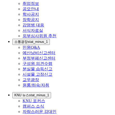
취업정보
공모안내
학사공지
장학공지
감염병 대응
서식자료실
외부심사위원 추천
소통광장
stat_minus_1
민원Q&A
예산낭비신고센터
부정부패신고센터
구성원 의견수렴
분실물 습득신고
시설물 고장신고
교우광장
원룸/하숙/자취
KNU 뉴스
stat_minus_1
KNU 포커스
캠퍼스 소식
자랑스러운 강대인