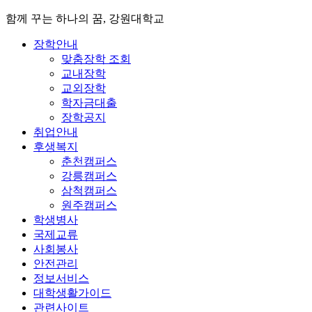
함께 꾸는 하나의 꿈, 강원대학교
장학안내
맞춤장학 조회
교내장학
교외장학
학자금대출
장학공지
취업안내
후생복지
춘천캠퍼스
강릉캠퍼스
삼척캠퍼스
원주캠퍼스
학생병사
국제교류
사회봉사
안전관리
정보서비스
대학생활가이드
관련사이트