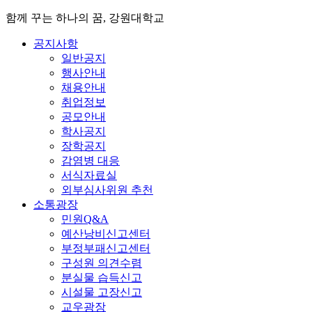
함께 꾸는 하나의 꿈, 강원대학교
공지사항
일반공지
행사안내
채용안내
취업정보
공모안내
학사공지
장학공지
감염병 대응
서식자료실
외부심사위원 추천
소통광장
민원Q&A
예산낭비신고센터
부정부패신고센터
구성원 의견수렴
분실물 습득신고
시설물 고장신고
교우광장