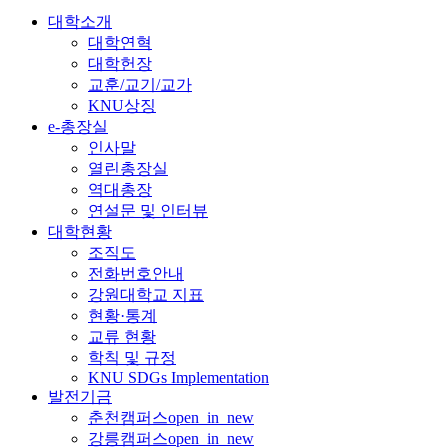
대학소개
대학연혁
대학헌장
교훈/교기/교가
KNU상징
e-총장실
인사말
열린총장실
역대총장
연설문 및 인터뷰
대학현황
조직도
전화번호안내
강원대학교 지표
현황·통계
교류 현황
학칙 및 규정
KNU SDGs Implementation
발전기금
춘천캠퍼스
open_in_new
강릉캠퍼스
open_in_new