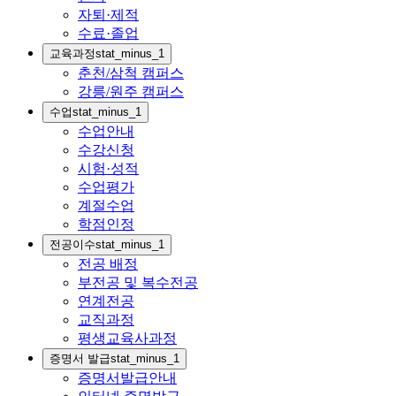
자퇴·제적
수료·졸업
교육과정
stat_minus_1
춘천/삼척 캠퍼스
강릉/원주 캠퍼스
수업
stat_minus_1
수업안내
수강신청
시험·성적
수업평가
계절수업
학점인정
전공이수
stat_minus_1
전공 배정
부전공 및 복수전공
연계전공
교직과정
평생교육사과정
증명서 발급
stat_minus_1
증명서발급안내