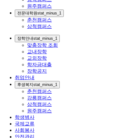
원주캠퍼스
전문대학원
stat_minus_1
춘천캠퍼스
삼척캠퍼스
장학안내
stat_minus_1
맞춤장학 조회
교내장학
교외장학
학자금대출
장학공지
취업안내
후생복지
stat_minus_1
춘천캠퍼스
강릉캠퍼스
삼척캠퍼스
원주캠퍼스
학생병사
국제교류
사회봉사
안전관리