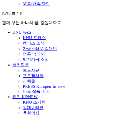
원룸/하숙/자취
KNU브리핑
함께 꾸는 하나의 꿈, 강원대학교
KNU 뉴스
KNU 포커스
캠퍼스 소식
자랑스러운 강대인
언론 속 KNU
발전기금 소식
브리핑룸
보도자료
포토갤러리
간행물
PRESS KIT
open_in_new
바로 잡습니다
웹진 K&NEW
KNU 스케치
강대人터뷰
후원의집