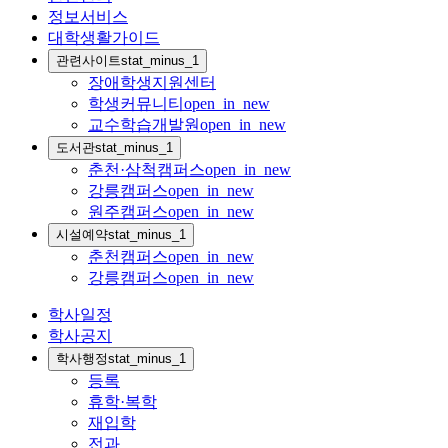
정보서비스
대학생활가이드
관련사이트
stat_minus_1
장애학생지원센터
학생커뮤니티
open_in_new
교수학습개발원
open_in_new
도서관
stat_minus_1
춘천·삼척캠퍼스
open_in_new
강릉캠퍼스
open_in_new
원주캠퍼스
open_in_new
시설예약
stat_minus_1
춘천캠퍼스
open_in_new
강릉캠퍼스
open_in_new
학사일정
학사공지
학사행정
stat_minus_1
등록
휴학·복학
재입학
전과