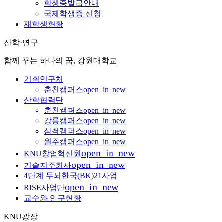
학생증발급안내
국제학생증 신청
재학생현황
산학·연구
함께 꾸는 하나의 꿈, 강원대학교
기획연구처
춘천캠퍼스
open_in_new
산학협력단
춘천캠퍼스
open_in_new
강릉캠퍼스
open_in_new
삼척캠퍼스
open_in_new
원주캠퍼스
open_in_new
open_in_new
KNU창업혁신원
open_in_new
기술지주회사
4단계 두뇌한국(BK)21사업
open_in_new
RISE사업단
교수와 연구현황
KNU광장