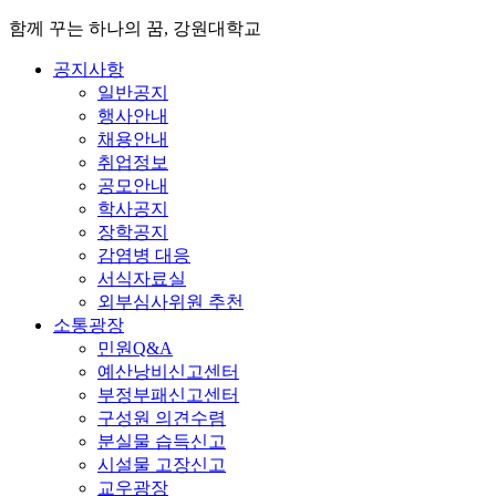
함께 꾸는 하나의 꿈, 강원대학교
공지사항
일반공지
행사안내
채용안내
취업정보
공모안내
학사공지
장학공지
감염병 대응
서식자료실
외부심사위원 추천
소통광장
민원Q&A
예산낭비신고센터
부정부패신고센터
구성원 의견수렴
분실물 습득신고
시설물 고장신고
교우광장