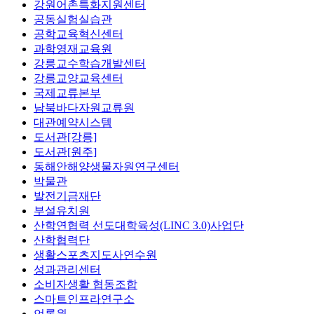
강원어촌특화지원센터
공동실험실습관
공학교육혁신센터
과학영재교육원
강릉교수학습개발센터
강릉교양교육센터
국제교류본부
남북바다자원교류원
대관예약시스템
도서관[강릉]
도서관[원주]
동해안해양생물자원연구센터
박물관
발전기금재단
부설유치원
산학연협력 선도대학육성(LINC 3.0)사업단
산학협력단
생활스포츠지도사연수원
성과관리센터
소비자생활 협동조합
스마트인프라연구소
언론원