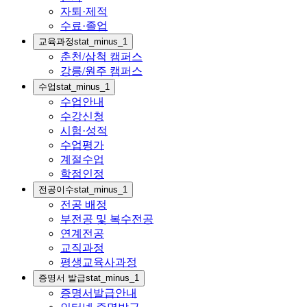
자퇴·제적
수료·졸업
교육과정
stat_minus_1
춘천/삼척 캠퍼스
강릉/원주 캠퍼스
수업
stat_minus_1
수업안내
수강신청
시험·성적
수업평가
계절수업
학점인정
전공이수
stat_minus_1
전공 배정
부전공 및 복수전공
연계전공
교직과정
평생교육사과정
증명서 발급
stat_minus_1
증명서발급안내