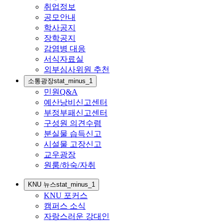
취업정보
공모안내
학사공지
장학공지
감염병 대응
서식자료실
외부심사위원 추천
소통광장
stat_minus_1
민원Q&A
예산낭비신고센터
부정부패신고센터
구성원 의견수렴
분실물 습득신고
시설물 고장신고
교우광장
원룸/하숙/자취
KNU 뉴스
stat_minus_1
KNU 포커스
캠퍼스 소식
자랑스러운 강대인