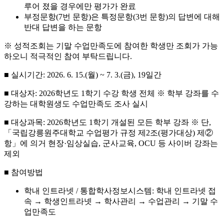
루어 졌을 경우에만 평가가 완료
부정문항(7번 문항)은 특정문항(3번 문항)의 답변에 대해
반대 답변을 하는 문항
※ 성적조회는 기말 수업만족도에 참여한 학생만 조회가 가능
하오니 적극적인 참여 부탁드립니다.
■ 실시기간: 2026. 6. 15.(월) ~ 7. 3.(금), 19일간
■ 대상자: 2026학년도 1학기 수강 학생 전체 ※ 학부 강좌를 수
강하는 대학원생도 수업만족도 조사 실시
■ 대상과목: 2026학년도 1학기 개설된 모든 학부 강좌 ※ 단,
「국립강릉원주대학교 수업평가 규정 제2조(평가대상) 제②
항」에 의거 현장·임상실습, 군사교육, OCU 등 사이버 강좌는
제외
■ 참여방법
학내 인트라넷 / 통합학사정보시스템: 학내 인트라넷 접
속 → 학생인트라넷 → 학사관리 → 수업관리 → 기말 수
업만족도