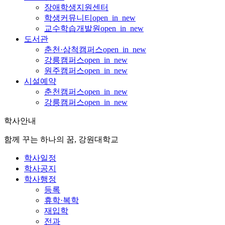
장애학생지원센터
학생커뮤니티
open_in_new
교수학습개발원
open_in_new
도서관
춘천·삼척캠퍼스
open_in_new
강릉캠퍼스
open_in_new
원주캠퍼스
open_in_new
시설예약
춘천캠퍼스
open_in_new
강릉캠퍼스
open_in_new
학사안내
함께 꾸는 하나의 꿈, 강원대학교
학사일정
학사공지
학사행정
등록
휴학·복학
재입학
전과