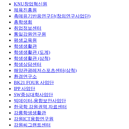
KNU창업혁신원
체육진흥원
촉매유기반응연구단(창의연구사업단)
총학생회
취업정보센터
통일강원연구원
평생교육원
학생생활관
학생생활관 (도계)
학생생활관 (삼척)
학생상담센터
해양관광레저스포츠센터(삼척)
환경연구소
BK21 FOUR 사업단
IPP 사업단
SW중심대학사업단
빅데이터-융합보안사업단
한국학 강원권역 자료센터
강릉학생생활관
강원ICT융합연구원
강원씨그랜트센터