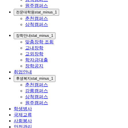
원주캠퍼스
전문대학원
stat_minus_1
춘천캠퍼스
삼척캠퍼스
장학안내
stat_minus_1
맞춤장학 조회
교내장학
교외장학
학자금대출
장학공지
취업안내
후생복지
stat_minus_1
춘천캠퍼스
강릉캠퍼스
삼척캠퍼스
원주캠퍼스
학생병사
국제교류
사회봉사
안전관리