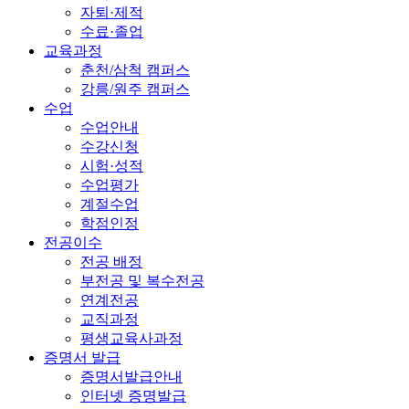
자퇴·제적
수료·졸업
교육과정
춘천/삼척 캠퍼스
강릉/원주 캠퍼스
수업
수업안내
수강신청
시험·성적
수업평가
계절수업
학점인정
전공이수
전공 배정
부전공 및 복수전공
연계전공
교직과정
평생교육사과정
증명서 발급
증명서발급안내
인터넷 증명발급