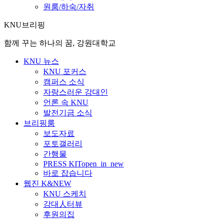
원룸/하숙/자취
KNU브리핑
함께 꾸는 하나의 꿈, 강원대학교
KNU 뉴스
KNU 포커스
캠퍼스 소식
자랑스러운 강대인
언론 속 KNU
발전기금 소식
브리핑룸
보도자료
포토갤러리
간행물
PRESS KIT
open_in_new
바로 잡습니다
웹진 K&NEW
KNU 스케치
강대人터뷰
후원의집