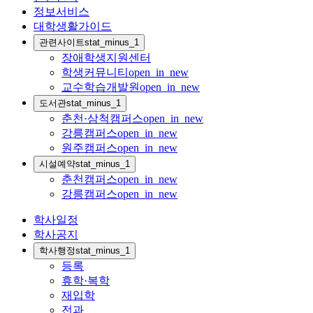
정보서비스
대학생활가이드
관련사이트
stat_minus_1
장애학생지원센터
학생커뮤니티
open_in_new
교수학습개발원
open_in_new
도서관
stat_minus_1
춘천·삼척캠퍼스
open_in_new
강릉캠퍼스
open_in_new
원주캠퍼스
open_in_new
시설예약
stat_minus_1
춘천캠퍼스
open_in_new
강릉캠퍼스
open_in_new
학사일정
학사공지
학사행정
stat_minus_1
등록
휴학·복학
재입학
전과