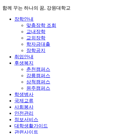
함께 꾸는 하나의 꿈, 강원대학교
장학안내
맞춤장학 조회
교내장학
교외장학
학자금대출
장학공지
취업안내
후생복지
춘천캠퍼스
강릉캠퍼스
삼척캠퍼스
원주캠퍼스
학생병사
국제교류
사회봉사
안전관리
정보서비스
대학생활가이드
관련사이트