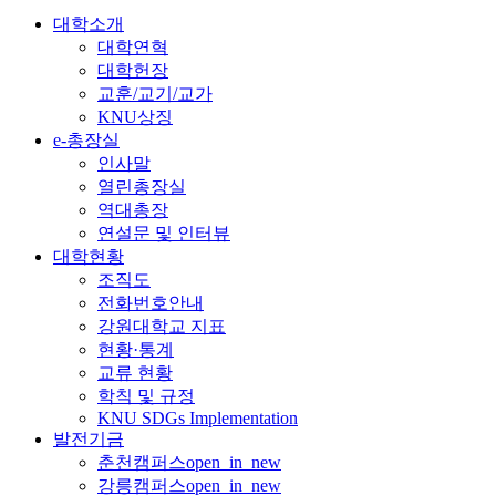
대학소개
대학연혁
대학헌장
교훈/교기/교가
KNU상징
e-총장실
인사말
열린총장실
역대총장
연설문 및 인터뷰
대학현황
조직도
전화번호안내
강원대학교 지표
현황·통계
교류 현황
학칙 및 규정
KNU SDGs Implementation
발전기금
춘천캠퍼스
open_in_new
강릉캠퍼스
open_in_new