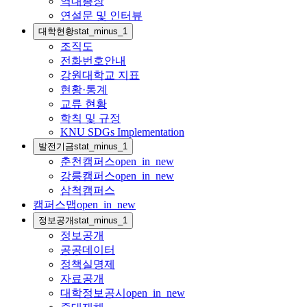
역대총장
연설문 및 인터뷰
대학현황
stat_minus_1
조직도
전화번호안내
강원대학교 지표
현황·통계
교류 현황
학칙 및 규정
KNU SDGs Implementation
발전기금
stat_minus_1
춘천캠퍼스
open_in_new
강릉캠퍼스
open_in_new
삼척캠퍼스
캠퍼스맵
open_in_new
정보공개
stat_minus_1
정보공개
공공데이터
정책실명제
자료공개
대학정보공시
open_in_new