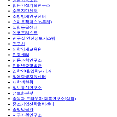
첨단건설기술연구소
수목진단센터
소방방재연구센터
스마트캠퍼스(e-루리)
실험동물센터
에코포리스트
연구실 안전정보시스템
연구처
의학영재교육원
인권센터
인문과학연구소
인터넷증명발급
입학안내/입학관리과
장애학생지원센터
재학생현황
정보통신연구소
정보화본부
중독과 트라우마 회복연구소(삼척)
중소기업산학협력센터
중앙박물관
지구자원연구소