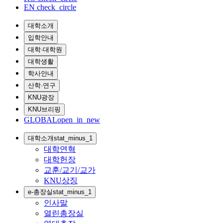
EN
check_circle
대학소개
입학안내
대학·대학원
대학생활
학사안내
산학·연구
KNU광장
KNU브리핑
GLOBAL
open_in_new
대학소개
stat_minus_1
대학연혁
대학헌장
교훈/교기/교가
KNU상징
e-총장실
stat_minus_1
인사말
열린총장실