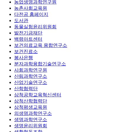
농업생명과학연구원
농촌사회교육원
다전공 홈페이지
도서관
동물실험윤리위원회
발전기금재단
백령아트센터
보건의료교육 융합연구소
보건진료소
봉사은행
분자과학융합기술연구소
사회과학연구원
산림과학연구소
산업기술연구소
산학협력단
삼척공학교육혁신센터
삼척산학협력단
삼척평생교육원
의생명과학연구소
생명과학연구소
생명윤리위원회
생활협동조합