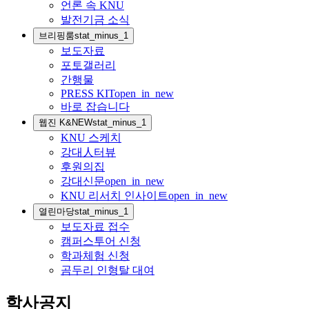
언론 속 KNU
발전기금 소식
브리핑룸
stat_minus_1
보도자료
포토갤러리
간행물
PRESS KIT
open_in_new
바로 잡습니다
웹진 K&NEW
stat_minus_1
KNU 스케치
강대人터뷰
후원의집
강대신문
open_in_new
KNU 리서치 인사이트
open_in_new
열린마당
stat_minus_1
보도자료 접수
캠퍼스투어 신청
학과체험 신청
곰두리 인형탈 대여
학사공지