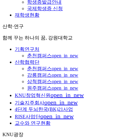
학생증발급안내
국제학생증 신청
재학생현황
산학·연구
함께 꾸는 하나의 꿈, 강원대학교
기획연구처
춘천캠퍼스
open_in_new
산학협력단
춘천캠퍼스
open_in_new
강릉캠퍼스
open_in_new
삼척캠퍼스
open_in_new
원주캠퍼스
open_in_new
open_in_new
KNU창업혁신원
open_in_new
기술지주회사
4단계 두뇌한국(BK)21사업
open_in_new
RISE사업단
교수와 연구현황
KNU광장