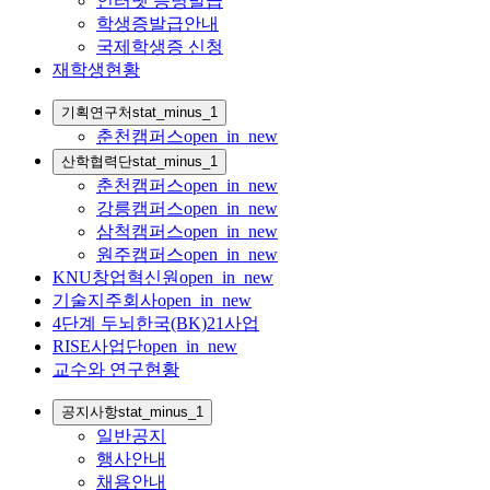
인터넷 증명발급
학생증발급안내
국제학생증 신청
재학생현황
기획연구처
stat_minus_1
춘천캠퍼스
open_in_new
산학협력단
stat_minus_1
춘천캠퍼스
open_in_new
강릉캠퍼스
open_in_new
삼척캠퍼스
open_in_new
원주캠퍼스
open_in_new
KNU창업혁신원
open_in_new
기술지주회사
open_in_new
4단계 두뇌한국(BK)21사업
RISE사업단
open_in_new
교수와 연구현황
공지사항
stat_minus_1
일반공지
행사안내
채용안내