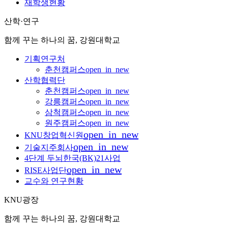
재학생현황
산학·연구
함께 꾸는 하나의 꿈, 강원대학교
기획연구처
춘천캠퍼스
open_in_new
산학협력단
춘천캠퍼스
open_in_new
강릉캠퍼스
open_in_new
삼척캠퍼스
open_in_new
원주캠퍼스
open_in_new
open_in_new
KNU창업혁신원
open_in_new
기술지주회사
4단계 두뇌한국(BK)21사업
open_in_new
RISE사업단
교수와 연구현황
KNU광장
함께 꾸는 하나의 꿈, 강원대학교