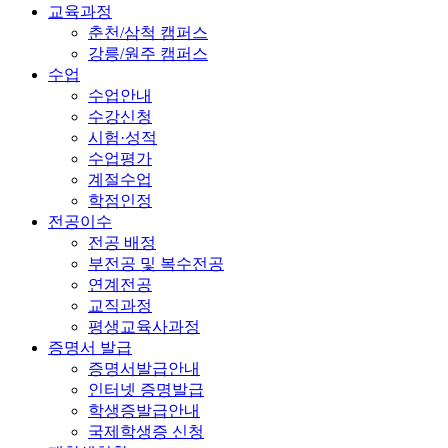
교육과정
춘천/삼척 캠퍼스
강릉/원주 캠퍼스
수업
수업안내
수강신청
시험·성적
수업평가
계절수업
학점인정
전공이수
전공 배정
부전공 및 복수전공
연계전공
교직과정
평생교육사과정
증명서 발급
증명서발급안내
인터넷 증명발급
학생증발급안내
국제학생증 신청