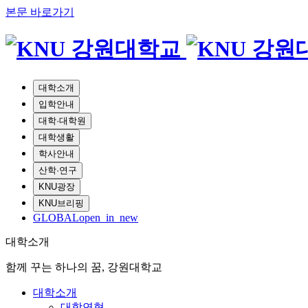
본문 바로가기
대학소개
입학안내
대학·대학원
대학생활
학사안내
산학·연구
KNU광장
KNU브리핑
GLOBAL
open_in_new
대학소개
함께 꾸는 하나의 꿈, 강원대학교
대학소개
대학연혁