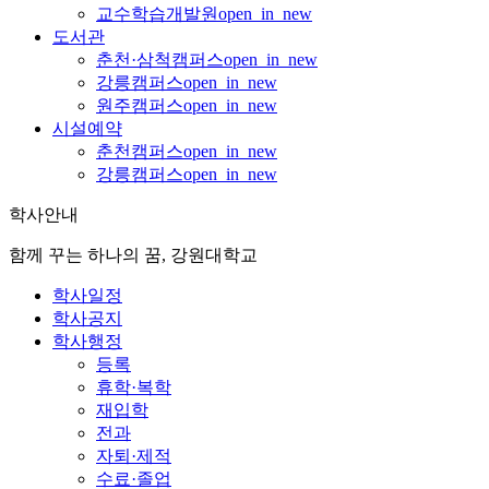
교수학습개발원
open_in_new
도서관
춘천·삼척캠퍼스
open_in_new
강릉캠퍼스
open_in_new
원주캠퍼스
open_in_new
시설예약
춘천캠퍼스
open_in_new
강릉캠퍼스
open_in_new
학사안내
함께 꾸는 하나의 꿈, 강원대학교
학사일정
학사공지
학사행정
등록
휴학·복학
재입학
전과
자퇴·제적
수료·졸업