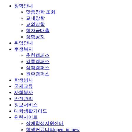
장학안내
맞춤장학 조회
교내장학
교외장학
학자금대출
장학공지
취업안내
후생복지
춘천캠퍼스
강릉캠퍼스
삼척캠퍼스
원주캠퍼스
학생병사
국제교류
사회봉사
안전관리
정보서비스
대학생활가이드
관련사이트
장애학생지원센터
학생커뮤니티
open_in_new