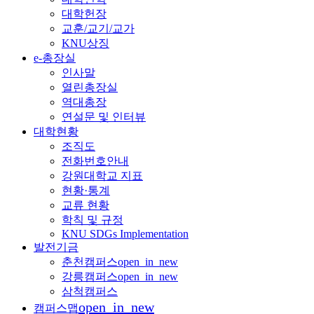
대학헌장
교훈/교기/교가
KNU상징
e-총장실
인사말
열린총장실
역대총장
연설문 및 인터뷰
대학현황
조직도
전화번호안내
강원대학교 지표
현황·통계
교류 현황
학칙 및 규정
KNU SDGs Implementation
발전기금
춘천캠퍼스
open_in_new
강릉캠퍼스
open_in_new
삼척캠퍼스
open_in_new
캠퍼스맵