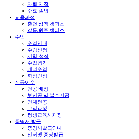
자퇴·제적
수료·졸업
교육과정
춘천/삼척 캠퍼스
강릉/원주 캠퍼스
수업
수업안내
수강신청
시험·성적
수업평가
계절수업
학점인정
전공이수
전공 배정
부전공 및 복수전공
연계전공
교직과정
평생교육사과정
증명서 발급
증명서발급안내
인터넷 증명발급