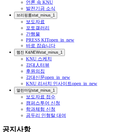
언론 속 KNU
발전기금 소식
브리핑룸
stat_minus_1
보도자료
포토갤러리
간행물
PRESS KIT
open_in_new
바로 잡습니다
웹진 K&NEW
stat_minus_1
KNU 스케치
강대人터뷰
후원의집
강대신문
open_in_new
KNU 리서치 인사이트
open_in_new
열린마당
stat_minus_1
보도자료 접수
캠퍼스투어 신청
학과체험 신청
곰두리 인형탈 대여
공지사항