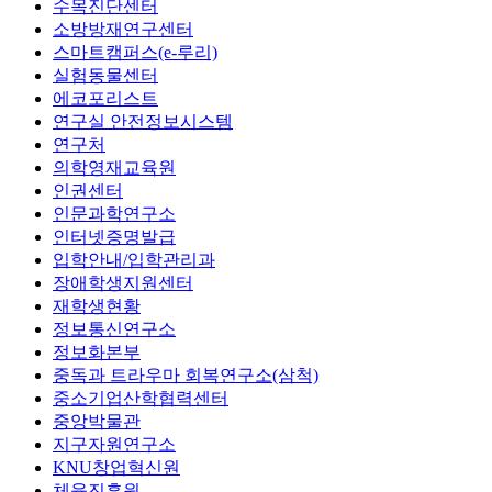
수목진단센터
소방방재연구센터
스마트캠퍼스(e-루리)
실험동물센터
에코포리스트
연구실 안전정보시스템
연구처
의학영재교육원
인권센터
인문과학연구소
인터넷증명발급
입학안내/입학관리과
장애학생지원센터
재학생현황
정보통신연구소
정보화본부
중독과 트라우마 회복연구소(삼척)
중소기업산학협력센터
중앙박물관
지구자원연구소
KNU창업혁신원
체육진흥원