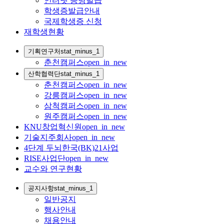
인터넷 증명발급
학생증발급안내
국제학생증 신청
재학생현황
기획연구처
stat_minus_1
춘천캠퍼스
open_in_new
산학협력단
stat_minus_1
춘천캠퍼스
open_in_new
강릉캠퍼스
open_in_new
삼척캠퍼스
open_in_new
원주캠퍼스
open_in_new
KNU창업혁신원
open_in_new
기술지주회사
open_in_new
4단계 두뇌한국(BK)21사업
RISE사업단
open_in_new
교수와 연구현황
공지사항
stat_minus_1
일반공지
행사안내
채용안내