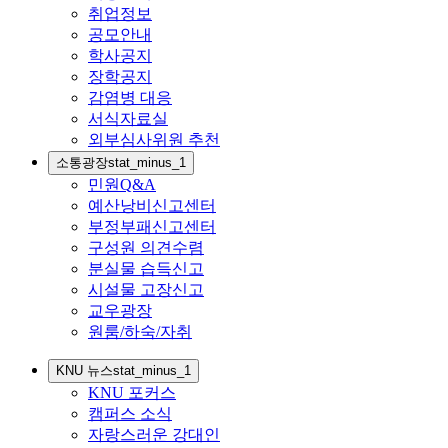
취업정보
공모안내
학사공지
장학공지
감염병 대응
서식자료실
외부심사위원 추천
소통광장
stat_minus_1
민원Q&A
예산낭비신고센터
부정부패신고센터
구성원 의견수렴
분실물 습득신고
시설물 고장신고
교우광장
원룸/하숙/자취
KNU 뉴스
stat_minus_1
KNU 포커스
캠퍼스 소식
자랑스러운 강대인