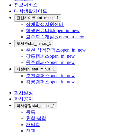
정보서비스
대학생활가이드
관련사이트
stat_minus_1
장애학생지원센터
학생커뮤니티
open_in_new
교수학습개발원
open_in_new
도서관
stat_minus_1
춘천·삼척캠퍼스
open_in_new
강릉캠퍼스
open_in_new
원주캠퍼스
open_in_new
시설예약
stat_minus_1
춘천캠퍼스
open_in_new
강릉캠퍼스
open_in_new
학사일정
학사공지
학사행정
stat_minus_1
등록
휴학·복학
재입학
전과