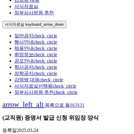
감염병 대응
서식자료실
외부심사위원 추천
서식자료실
keyboard_arrow_down
일반공지
check_circle
행사안내
check_circle
채용안내
check_circle
취업정보
check_circle
공모안내
check_circle
학사공지
check_circle
장학공지
check_circle
감염병 대응
check_circle
서식자료실
선택됨
check_circle
외부심사위원 추천
check_circle
arrow_left_alt
목록으로 돌아가기
(교직원) 증명서 발급 신청 위임장 양식
등록일
2025.03.24