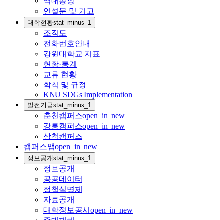
역대총장
연설문 및 기고
대학현황
stat_minus_1
조직도
전화번호안내
강원대학교 지표
현황·통계
교류 현황
학칙 및 규정
KNU SDGs Implementation
발전기금
stat_minus_1
춘천캠퍼스
open_in_new
강릉캠퍼스
open_in_new
삼척캠퍼스
캠퍼스맵
open_in_new
정보공개
stat_minus_1
정보공개
공공데이터
정책실명제
자료공개
대학정보공시
open_in_new