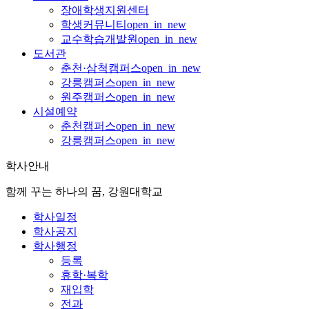
장애학생지원센터
학생커뮤니티
open_in_new
교수학습개발원
open_in_new
도서관
춘천·삼척캠퍼스
open_in_new
강릉캠퍼스
open_in_new
원주캠퍼스
open_in_new
시설예약
춘천캠퍼스
open_in_new
강릉캠퍼스
open_in_new
학사안내
함께 꾸는 하나의 꿈, 강원대학교
학사일정
학사공지
학사행정
등록
휴학·복학
재입학
전과