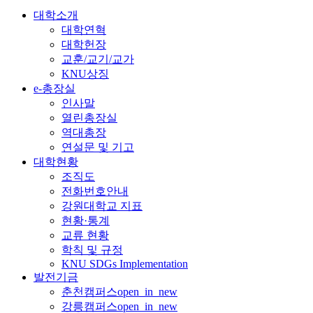
대학소개
대학연혁
대학헌장
교훈/교기/교가
KNU상징
e-총장실
인사말
열린총장실
역대총장
연설문 및 기고
대학현황
조직도
전화번호안내
강원대학교 지표
현황·통계
교류 현황
학칙 및 규정
KNU SDGs Implementation
발전기금
춘천캠퍼스
open_in_new
강릉캠퍼스
open_in_new