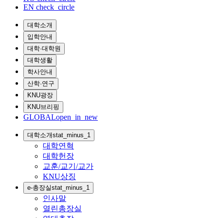
EN
check_circle
대학소개
입학안내
대학·대학원
대학생활
학사안내
산학·연구
KNU광장
KNU브리핑
GLOBAL
open_in_new
대학소개
stat_minus_1
대학연혁
대학헌장
교훈/교기/교가
KNU상징
e-총장실
stat_minus_1
인사말
열린총장실