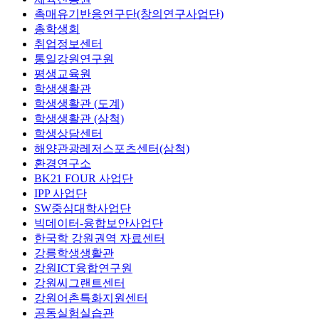
촉매유기반응연구단(창의연구사업단)
총학생회
취업정보센터
통일강원연구원
평생교육원
학생생활관
학생생활관 (도계)
학생생활관 (삼척)
학생상담센터
해양관광레저스포츠센터(삼척)
환경연구소
BK21 FOUR 사업단
IPP 사업단
SW중심대학사업단
빅데이터-융합보안사업단
한국학 강원권역 자료센터
강릉학생생활관
강원ICT융합연구원
강원씨그랜트센터
강원어촌특화지원센터
공동실험실습관