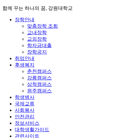
함께 꾸는 하나의 꿈, 강원대학교
장학안내
맞춤장학 조회
교내장학
교외장학
학자금대출
장학공지
취업안내
후생복지
춘천캠퍼스
강릉캠퍼스
삼척캠퍼스
원주캠퍼스
학생병사
국제교류
사회봉사
안전관리
정보서비스
대학생활가이드
관련사이트