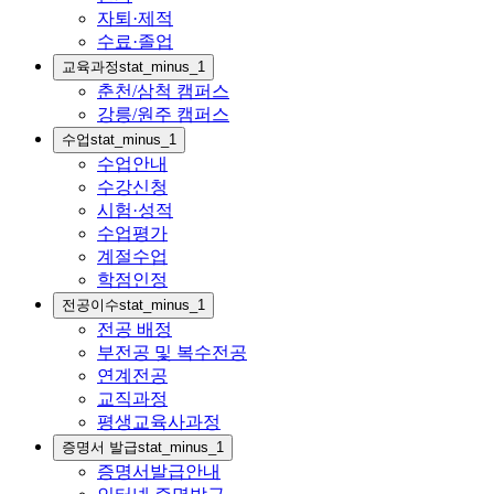
자퇴·제적
수료·졸업
교육과정
stat_minus_1
춘천/삼척 캠퍼스
강릉/원주 캠퍼스
수업
stat_minus_1
수업안내
수강신청
시험·성적
수업평가
계절수업
학점인정
전공이수
stat_minus_1
전공 배정
부전공 및 복수전공
연계전공
교직과정
평생교육사과정
증명서 발급
stat_minus_1
증명서발급안내