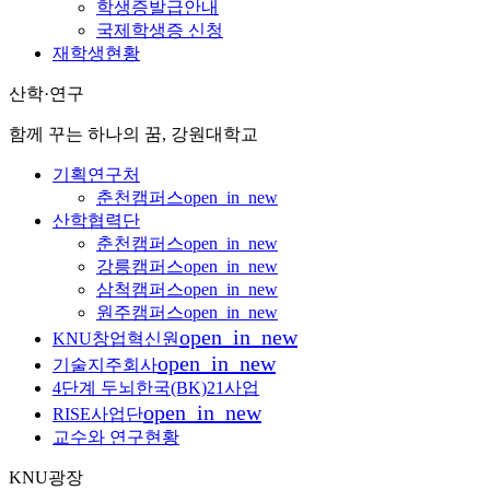
학생증발급안내
국제학생증 신청
재학생현황
산학·연구
함께 꾸는 하나의 꿈, 강원대학교
기획연구처
춘천캠퍼스
open_in_new
산학협력단
춘천캠퍼스
open_in_new
강릉캠퍼스
open_in_new
삼척캠퍼스
open_in_new
원주캠퍼스
open_in_new
open_in_new
KNU창업혁신원
open_in_new
기술지주회사
4단계 두뇌한국(BK)21사업
open_in_new
RISE사업단
교수와 연구현황
KNU광장