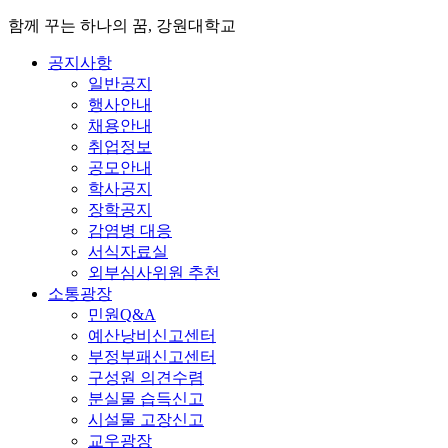
함께 꾸는 하나의 꿈, 강원대학교
공지사항
일반공지
행사안내
채용안내
취업정보
공모안내
학사공지
장학공지
감염병 대응
서식자료실
외부심사위원 추천
소통광장
민원Q&A
예산낭비신고센터
부정부패신고센터
구성원 의견수렴
분실물 습득신고
시설물 고장신고
교우광장