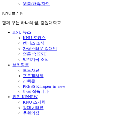
원룸/하숙/자취
KNU브리핑
함께 꾸는 하나의 꿈, 강원대학교
KNU 뉴스
KNU 포커스
캠퍼스 소식
자랑스러운 강대인
언론 속 KNU
발전기금 소식
브리핑룸
보도자료
포토갤러리
간행물
PRESS KIT
open_in_new
바로 잡습니다
웹진 K&NEW
KNU 스케치
강대人터뷰
후원의집