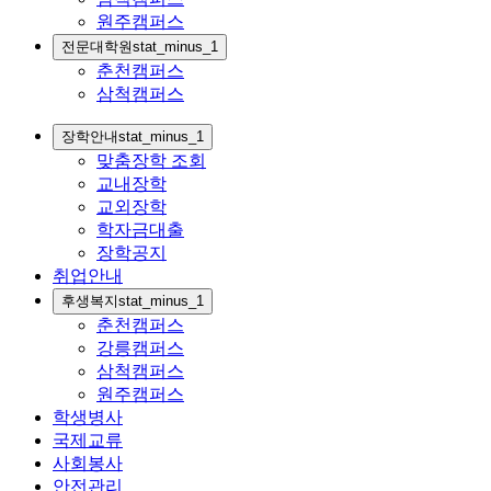
원주캠퍼스
전문대학원
stat_minus_1
춘천캠퍼스
삼척캠퍼스
장학안내
stat_minus_1
맞춤장학 조회
교내장학
교외장학
학자금대출
장학공지
취업안내
후생복지
stat_minus_1
춘천캠퍼스
강릉캠퍼스
삼척캠퍼스
원주캠퍼스
학생병사
국제교류
사회봉사
안전관리