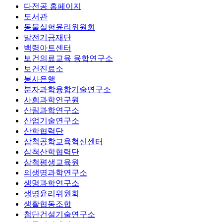
다전공 홈페이지
도서관
동물실험윤리위원회
발전기금재단
백령아트센터
보건의료교육 융합연구소
보건진료소
봉사은행
분자과학융합기술연구소
사회과학연구원
산림과학연구소
산업기술연구소
산학협력단
삼척공학교육혁신센터
삼척산학협력단
삼척평생교육원
의생명과학연구소
생명과학연구소
생명윤리위원회
생활협동조합
첨단건설기술연구소