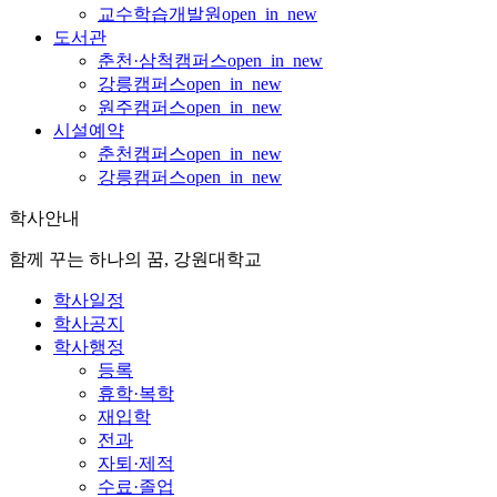
교수학습개발원
open_in_new
도서관
춘천·삼척캠퍼스
open_in_new
강릉캠퍼스
open_in_new
원주캠퍼스
open_in_new
시설예약
춘천캠퍼스
open_in_new
강릉캠퍼스
open_in_new
학사안내
함께 꾸는 하나의 꿈, 강원대학교
학사일정
학사공지
학사행정
등록
휴학·복학
재입학
전과
자퇴·제적
수료·졸업