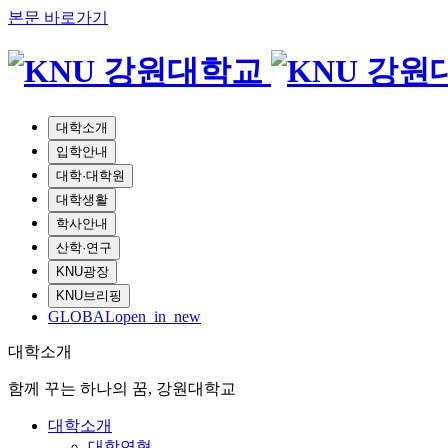
본문 바로가기
대학소개
입학안내
대학·대학원
대학생활
학사안내
산학·연구
KNU광장
KNU브리핑
GLOBAL
open_in_new
대학소개
함께 꾸는 하나의 꿈, 강원대학교
대학소개
대학연혁