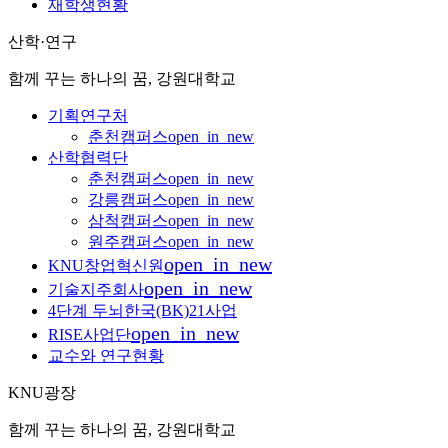
재학생현황
산학·연구
함께 꾸는 하나의 꿈, 강원대학교
기획연구처
춘천캠퍼스
open_in_new
산학협력단
춘천캠퍼스
open_in_new
강릉캠퍼스
open_in_new
삼척캠퍼스
open_in_new
원주캠퍼스
open_in_new
open_in_new
KNU창업혁신원
open_in_new
기술지주회사
4단계 두뇌한국(BK)21사업
open_in_new
RISE사업단
교수와 연구현황
KNU광장
함께 꾸는 하나의 꿈, 강원대학교