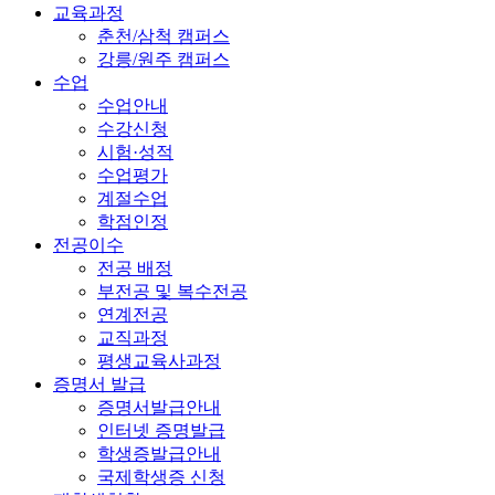
교육과정
춘천/삼척 캠퍼스
강릉/원주 캠퍼스
수업
수업안내
수강신청
시험·성적
수업평가
계절수업
학점인정
전공이수
전공 배정
부전공 및 복수전공
연계전공
교직과정
평생교육사과정
증명서 발급
증명서발급안내
인터넷 증명발급
학생증발급안내
국제학생증 신청