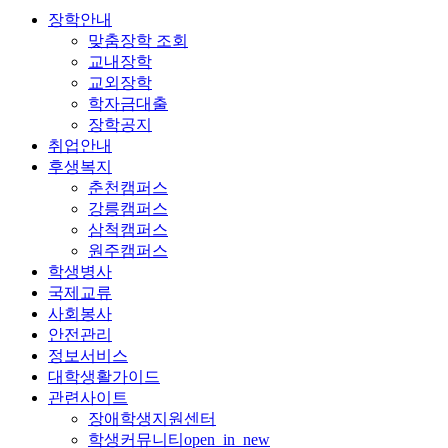
장학안내
맞춤장학 조회
교내장학
교외장학
학자금대출
장학공지
취업안내
후생복지
춘천캠퍼스
강릉캠퍼스
삼척캠퍼스
원주캠퍼스
학생병사
국제교류
사회봉사
안전관리
정보서비스
대학생활가이드
관련사이트
장애학생지원센터
학생커뮤니티
open_in_new