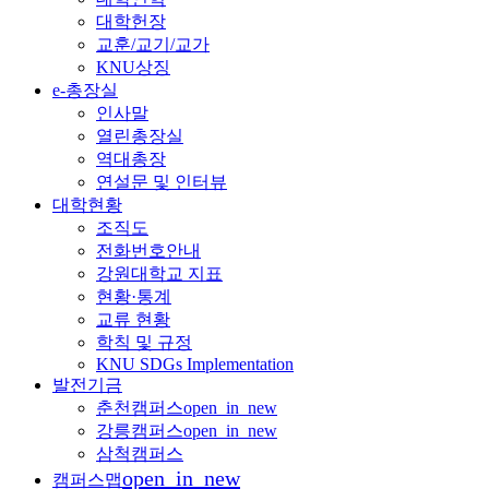
대학헌장
교훈/교기/교가
KNU상징
e-총장실
인사말
열린총장실
역대총장
연설문 및 인터뷰
대학현황
조직도
전화번호안내
강원대학교 지표
현황·통계
교류 현황
학칙 및 규정
KNU SDGs Implementation
발전기금
춘천캠퍼스
open_in_new
강릉캠퍼스
open_in_new
삼척캠퍼스
open_in_new
캠퍼스맵