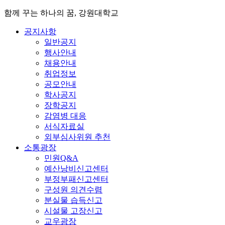
함께 꾸는 하나의 꿈, 강원대학교
공지사항
일반공지
행사안내
채용안내
취업정보
공모안내
학사공지
장학공지
감염병 대응
서식자료실
외부심사위원 추천
소통광장
민원Q&A
예산낭비신고센터
부정부패신고센터
구성원 의견수렴
분실물 습득신고
시설물 고장신고
교우광장