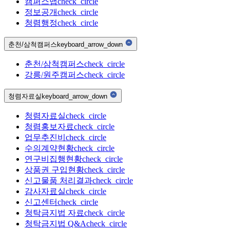
캠퍼스맵
check_circle
정보공개
check_circle
청렴행정
check_circle
춘천/삼척캠퍼스
keyboard_arrow_down
춘천/삼척캠퍼스
check_circle
강릉/원주캠퍼스
check_circle
청렴자료실
keyboard_arrow_down
청렴자료실
check_circle
청렴홍보자료
check_circle
업무추진비
check_circle
수의계약현황
check_circle
연구비집행현황
check_circle
상품권 구입현황
check_circle
신고물품 처리결과
check_circle
감사자료실
check_circle
신고센터
check_circle
청탁금지법 자료
check_circle
청탁금지법 Q&A
check_circle