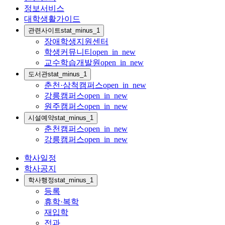
정보서비스
대학생활가이드
관련사이트
stat_minus_1
장애학생지원센터
학생커뮤니티
open_in_new
교수학습개발원
open_in_new
도서관
stat_minus_1
춘천·삼척캠퍼스
open_in_new
강릉캠퍼스
open_in_new
원주캠퍼스
open_in_new
시설예약
stat_minus_1
춘천캠퍼스
open_in_new
강릉캠퍼스
open_in_new
학사일정
학사공지
학사행정
stat_minus_1
등록
휴학·복학
재입학
전과