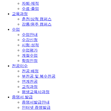
자퇴·제적
수료·졸업
교육과정
춘천/삼척 캠퍼스
강릉/원주 캠퍼스
수업
수업안내
수강신청
시험·성적
수업평가
계절수업
학점인정
전공이수
전공 배정
부전공 및 복수전공
연계전공
교직과정
평생교육사과정
증명서 발급
증명서발급안내
인터넷 증명발급