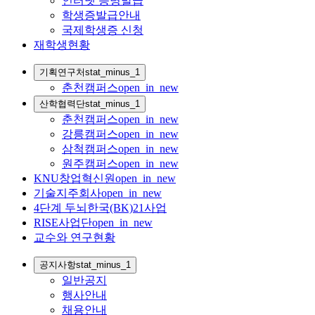
인터넷 증명발급
학생증발급안내
국제학생증 신청
재학생현황
기획연구처
stat_minus_1
춘천캠퍼스
open_in_new
산학협력단
stat_minus_1
춘천캠퍼스
open_in_new
강릉캠퍼스
open_in_new
삼척캠퍼스
open_in_new
원주캠퍼스
open_in_new
KNU창업혁신원
open_in_new
기술지주회사
open_in_new
4단계 두뇌한국(BK)21사업
RISE사업단
open_in_new
교수와 연구현황
공지사항
stat_minus_1
일반공지
행사안내
채용안내