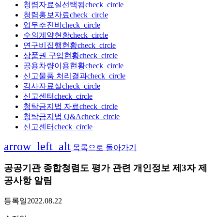
청렴자료실
선택됨
check_circle
청렴홍보자료
check_circle
업무추진비
check_circle
수의계약현황
check_circle
연구비집행현황
check_circle
상품권 구입현황
check_circle
공용차량이용현황
check_circle
신고물품 처리결과
check_circle
감사자료실
check_circle
신고센터
check_circle
청탁금지법 자료
check_circle
청탁금지법 Q&A
check_circle
신고센터
check_circle
arrow_left_alt
목록으로 돌아가기
공공기관 종합청렴도 평가 관련 개인정보 제3자 제
공사항 알림
등록일
2022.08.22