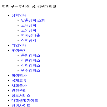
함께 꾸는 하나의 꿈, 강원대학교
장학안내
맞춤장학 조회
교내장학
교외장학
학자금대출
장학공지
취업안내
후생복지
춘천캠퍼스
강릉캠퍼스
삼척캠퍼스
원주캠퍼스
학생병사
국제교류
사회봉사
안전관리
정보서비스
대학생활가이드
관련사이트