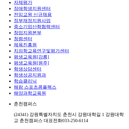
자체평가
장애학생지원센터
전임교원 신규채용
정부재정지원사업
중소기업산학협력센터
창업지원본부
청렴센터
체육진흥원
치의학교육연구및평가센터
평생교육원[강릉]
평생교육원[원주]
학생상담센터
학생성공지원과
학습클리닉
해람 스포츠콤플렉스
해양과학교육원
춘천캠퍼스
(24341) 강원특별자치도 춘천시 강원대학길 1 강원대학
교 춘천캠퍼스
대표전화
033-250-6114