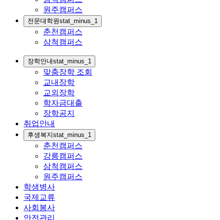
원주캠퍼스
전문대학원
stat_minus_1
춘천캠퍼스
삼척캠퍼스
장학안내
stat_minus_1
맞춤장학 조회
교내장학
교외장학
학자금대출
장학공지
취업안내
후생복지
stat_minus_1
춘천캠퍼스
강릉캠퍼스
삼척캠퍼스
원주캠퍼스
학생병사
국제교류
사회봉사
안전관리