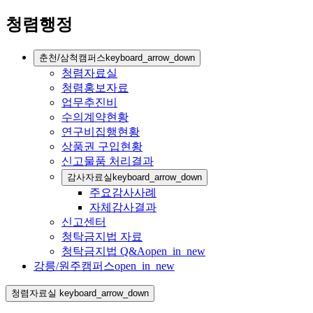
청렴행정
춘천/삼척캠퍼스
keyboard_arrow_down
청렴자료실
청렴홍보자료
업무추진비
수의계약현황
연구비집행현황
상품권 구입현황
신고물품 처리결과
감사자료실
keyboard_arrow_down
주요감사사례
자체감사결과
신고센터
청탁금지법 자료
청탁금지법 Q&A
open_in_new
강릉/원주캠퍼스
open_in_new
청렴자료실
keyboard_arrow_down