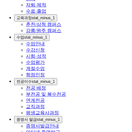
자퇴·제적
수료·졸업
교육과정
stat_minus_1
춘천/삼척 캠퍼스
강릉/원주 캠퍼스
수업
stat_minus_1
수업안내
수강신청
시험·성적
수업평가
계절수업
학점인정
전공이수
stat_minus_1
전공 배정
부전공 및 복수전공
연계전공
교직과정
평생교육사과정
증명서 발급
stat_minus_1
증명서발급안내