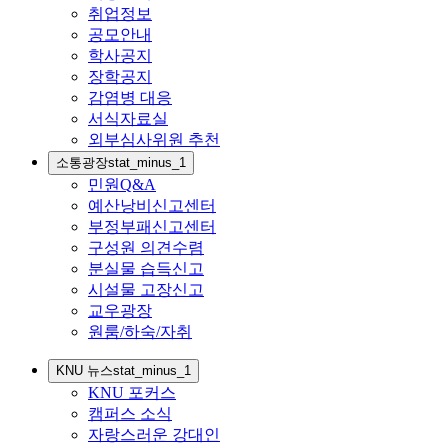
취업정보
공모안내
학사공지
장학공지
감염병 대응
서식자료실
외부심사위원 추천
소통광장
stat_minus_1
민원Q&A
예산낭비신고센터
부정부패신고센터
구성원 의견수렴
분실물 습득신고
시설물 고장신고
교우광장
원룸/하숙/자취
KNU 뉴스
stat_minus_1
KNU 포커스
캠퍼스 소식
자랑스러운 강대인