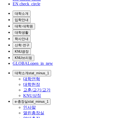
EN
check_circle
대학소개
입학안내
대학·대학원
대학생활
학사안내
산학·연구
KNU광장
KNU브리핑
GLOBAL
open_in_new
대학소개
stat_minus_1
대학연혁
대학헌장
교훈/교기/교가
KNU상징
e-총장실
stat_minus_1
인사말
열린총장실