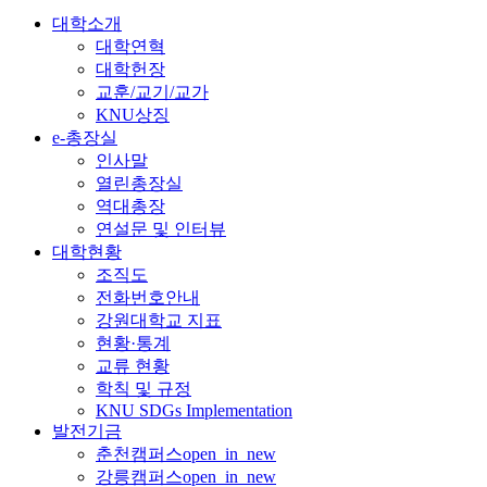
대학소개
대학연혁
대학헌장
교훈/교기/교가
KNU상징
e-총장실
인사말
열린총장실
역대총장
연설문 및 인터뷰
대학현황
조직도
전화번호안내
강원대학교 지표
현황·통계
교류 현황
학칙 및 규정
KNU SDGs Implementation
발전기금
춘천캠퍼스
open_in_new
강릉캠퍼스
open_in_new