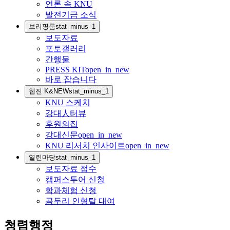
언론 속 KNU
발전기금 소식
브리핑룸
stat_minus_1
보도자료
포토갤러리
간행물
PRESS KIT
open_in_new
바로 잡습니다
웹진 K&NEW
stat_minus_1
KNU 스케치
강대人터뷰
후원의집
강대신문
open_in_new
KNU 리서치 인사이트
open_in_new
열린마당
stat_minus_1
보도자료 접수
캠퍼스투어 신청
학과체험 신청
곰두리 인형탈 대여
청렴행정