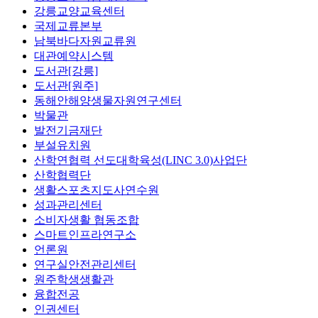
강릉교양교육센터
국제교류본부
남북바다자원교류원
대관예약시스템
도서관[강릉]
도서관[원주]
동해안해양생물자원연구센터
박물관
발전기금재단
부설유치원
산학연협력 선도대학육성(LINC 3.0)사업단
산학협력단
생활스포츠지도사연수원
성과관리센터
소비자생활 협동조합
스마트인프라연구소
언론원
연구실안전관리센터
원주학생생활관
융합전공
인권센터