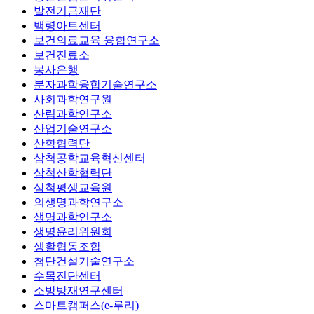
발전기금재단
백령아트센터
보건의료교육 융합연구소
보건진료소
봉사은행
분자과학융합기술연구소
사회과학연구원
산림과학연구소
산업기술연구소
산학협력단
삼척공학교육혁신센터
삼척산학협력단
삼척평생교육원
의생명과학연구소
생명과학연구소
생명윤리위원회
생활협동조합
첨단건설기술연구소
수목진단센터
소방방재연구센터
스마트캠퍼스(e-루리)