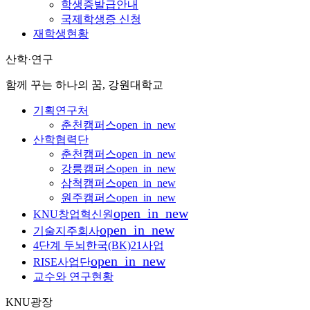
학생증발급안내
국제학생증 신청
재학생현황
산학·연구
함께 꾸는 하나의 꿈, 강원대학교
기획연구처
춘천캠퍼스
open_in_new
산학협력단
춘천캠퍼스
open_in_new
강릉캠퍼스
open_in_new
삼척캠퍼스
open_in_new
원주캠퍼스
open_in_new
open_in_new
KNU창업혁신원
open_in_new
기술지주회사
4단계 두뇌한국(BK)21사업
open_in_new
RISE사업단
교수와 연구현황
KNU광장