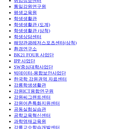
취업정보센터
통일강원연구원
평생교육원
학생생활관
학생생활관 (도계)
학생생활관 (삼척)
학생상담센터
해양관광레저스포츠센터(삼척)
환경연구소
BK21 FOUR 사업단
IPP 사업단
SW중심대학사업단
빅데이터-융합보안사업단
한국학 강원권역 자료센터
강릉학생생활관
강원ICT융합연구원
강원씨그랜트센터
강원어촌특화지원센터
공동실험실습관
공학교육혁신센터
과학영재교육원
강릉교수학습개발센터