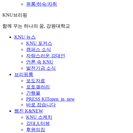
원룸/하숙/자취
KNU브리핑
함께 꾸는 하나의 꿈, 강원대학교
KNU 뉴스
KNU 포커스
캠퍼스 소식
자랑스러운 강대인
언론 속 KNU
발전기금 소식
브리핑룸
보도자료
포토갤러리
간행물
PRESS KIT
open_in_new
바로 잡습니다
웹진 K&NEW
KNU 스케치
강대人터뷰
후원의집