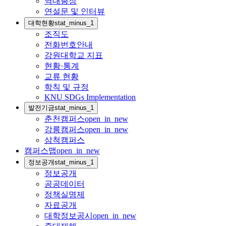
역대총장
연설문 및 인터뷰
대학현황
stat_minus_1
조직도
전화번호안내
강원대학교 지표
현황·통계
교류 현황
학칙 및 규정
KNU SDGs Implementation
발전기금
stat_minus_1
춘천캠퍼스
open_in_new
강릉캠퍼스
open_in_new
삼척캠퍼스
캠퍼스맵
open_in_new
정보공개
stat_minus_1
정보공개
공공데이터
정책실명제
자료공개
대학정보공시
open_in_new