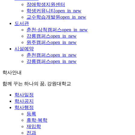
장애학생지원센터
학생커뮤니티
open_in_new
교수학습개발원
open_in_new
도서관
춘천·삼척캠퍼스
open_in_new
강릉캠퍼스
open_in_new
원주캠퍼스
open_in_new
시설예약
춘천캠퍼스
open_in_new
강릉캠퍼스
open_in_new
학사안내
함께 꾸는 하나의 꿈, 강원대학교
학사일정
학사공지
학사행정
등록
휴학·복학
재입학
전과