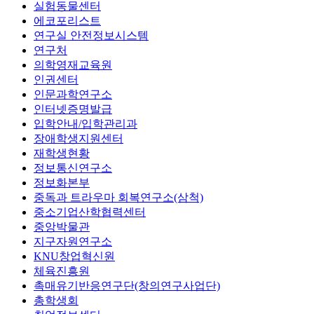
실험동물센터
에코포리스트
연구실 안전정보시스템
연구처
의학영재교육원
인권센터
인문과학연구소
인터넷증명발급
입학안내/입학관리과
장애학생지원센터
재학생현황
정보통신연구소
정보화본부
중독과 트라우마 회복연구소(삼척)
중소기업산학협력센터
중앙박물관
지구자원연구소
KNU창업혁신원
체육진흥원
촉매유기반응연구단(창의연구사업단)
총학생회