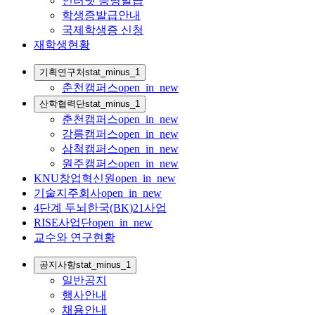
인터넷 증명발급
학생증발급안내
국제학생증 신청
재학생현황
기획연구처
stat_minus_1
춘천캠퍼스
open_in_new
산학협력단
stat_minus_1
춘천캠퍼스
open_in_new
강릉캠퍼스
open_in_new
삼척캠퍼스
open_in_new
원주캠퍼스
open_in_new
KNU창업혁신원
open_in_new
기술지주회사
open_in_new
4단계 두뇌한국(BK)21사업
RISE사업단
open_in_new
교수와 연구현황
공지사항
stat_minus_1
일반공지
행사안내
채용안내