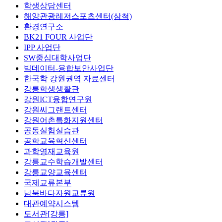
학생상담센터
해양관광레저스포츠센터(삼척)
환경연구소
BK21 FOUR 사업단
IPP 사업단
SW중심대학사업단
빅데이터-융합보안사업단
한국학 강원권역 자료센터
강릉학생생활관
강원ICT융합연구원
강원씨그랜트센터
강원어촌특화지원센터
공동실험실습관
공학교육혁신센터
과학영재교육원
강릉교수학습개발센터
강릉교양교육센터
국제교류본부
남북바다자원교류원
대관예약시스템
도서관[강릉]