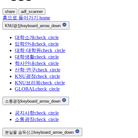
share
adf_scanner
홈으로 돌아가기
home
KNU광장
keyboard_arrow_down
대학소개
check_circle
입학안내
check_circle
대학·대학원
check_circle
대학생활
check_circle
학사안내
check_circle
산학·연구
check_circle
KNU광장
check_circle
KNU브리핑
check_circle
GLOBAL
check_circle
소통광장
keyboard_arrow_down
공지사항
check_circle
소통광장
check_circle
분실물 습득신고
keyboard_arrow_down