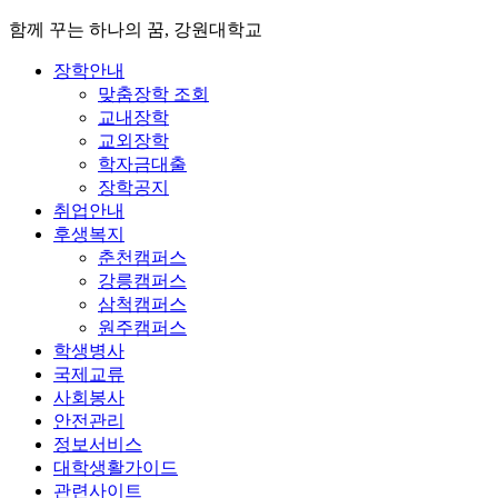
함께 꾸는 하나의 꿈, 강원대학교
장학안내
맞춤장학 조회
교내장학
교외장학
학자금대출
장학공지
취업안내
후생복지
춘천캠퍼스
강릉캠퍼스
삼척캠퍼스
원주캠퍼스
학생병사
국제교류
사회봉사
안전관리
정보서비스
대학생활가이드
관련사이트