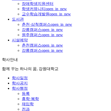
장애학생지원센터
학생커뮤니티
open_in_new
교수학습개발원
open_in_new
도서관
춘천·삼척캠퍼스
open_in_new
강릉캠퍼스
open_in_new
원주캠퍼스
open_in_new
시설예약
춘천캠퍼스
open_in_new
강릉캠퍼스
open_in_new
학사안내
함께 꾸는 하나의 꿈, 강원대학교
학사일정
학사공지
학사행정
등록
휴학·복학
재입학
전과