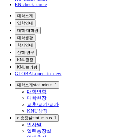
EN
check_circle
대학소개
입학안내
대학·대학원
대학생활
학사안내
산학·연구
KNU광장
KNU브리핑
GLOBAL
open_in_new
대학소개
stat_minus_1
대학연혁
대학헌장
교훈/교기/교가
KNU상징
e-총장실
stat_minus_1
인사말
열린총장실