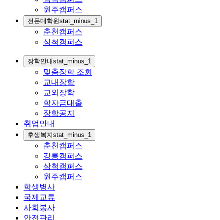
원주캠퍼스
전문대학원
stat_minus_1
춘천캠퍼스
삼척캠퍼스
장학안내
stat_minus_1
맞춤장학 조회
교내장학
교외장학
학자금대출
장학공지
취업안내
후생복지
stat_minus_1
춘천캠퍼스
강릉캠퍼스
삼척캠퍼스
원주캠퍼스
학생병사
국제교류
사회봉사
안전관리