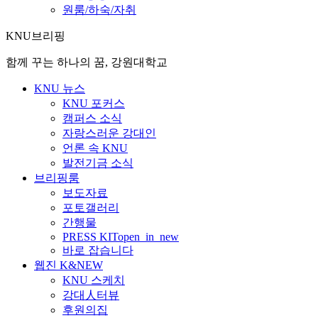
원룸/하숙/자취
KNU브리핑
함께 꾸는 하나의 꿈, 강원대학교
KNU 뉴스
KNU 포커스
캠퍼스 소식
자랑스러운 강대인
언론 속 KNU
발전기금 소식
브리핑룸
보도자료
포토갤러리
간행물
PRESS KIT
open_in_new
바로 잡습니다
웹진 K&NEW
KNU 스케치
강대人터뷰
후원의집