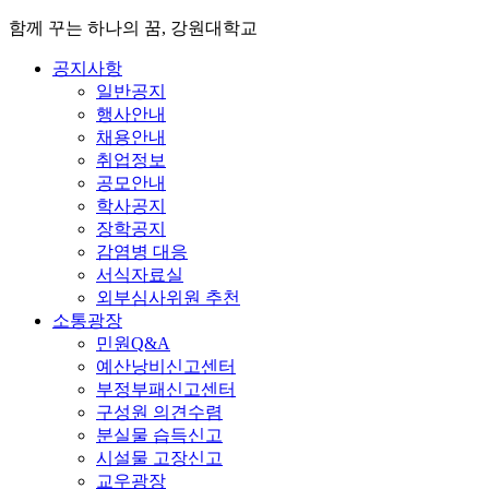
함께 꾸는 하나의 꿈, 강원대학교
공지사항
일반공지
행사안내
채용안내
취업정보
공모안내
학사공지
장학공지
감염병 대응
서식자료실
외부심사위원 추천
소통광장
민원Q&A
예산낭비신고센터
부정부패신고센터
구성원 의견수렴
분실물 습득신고
시설물 고장신고
교우광장