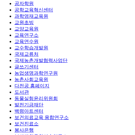
공자학원
공학교육혁신센터
과학영재교육원
교원초빙
교양교육원
교육연구소
교육연수원
교수학습개발원
국제교류처
국제농촌개발협력사업단
글쓰기센터
농업생명과학연구원
농촌사회교육원
다전공 홈페이지
도서관
동물실험윤리위원회
발전기금재단
백령아트센터
보건의료교육 융합연구소
보건진료소
봉사은행