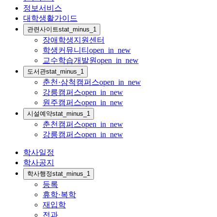
정보서비스
대학생활가이드
관련사이트
stat_minus_1
장애학생지원센터
학생커뮤니티
open_in_new
교수학습개발원
open_in_new
도서관
stat_minus_1
춘천·삼척캠퍼스
open_in_new
강릉캠퍼스
open_in_new
원주캠퍼스
open_in_new
시설예약
stat_minus_1
춘천캠퍼스
open_in_new
강릉캠퍼스
open_in_new
학사일정
학사공지
학사행정
stat_minus_1
등록
휴학·복학
재입학
전과