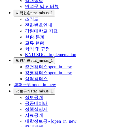
역대총장
연설문 및 인터뷰
대학현황
stat_minus_1
조직도
전화번호안내
강원대학교 지표
현황·통계
교류 현황
학칙 및 규정
KNU SDGs Implementation
발전기금
stat_minus_1
춘천캠퍼스
open_in_new
강릉캠퍼스
open_in_new
삼척캠퍼스
캠퍼스맵
open_in_new
정보공개
stat_minus_1
정보공개
공공데이터
정책실명제
자료공개
대학정보공시
open_in_new