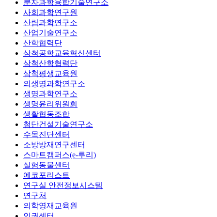
분자과학융합기술연구소
사회과학연구원
산림과학연구소
산업기술연구소
산학협력단
삼척공학교육혁신센터
삼척산학협력단
삼척평생교육원
의생명과학연구소
생명과학연구소
생명윤리위원회
생활협동조합
첨단건설기술연구소
수목진단센터
소방방재연구센터
스마트캠퍼스(e-루리)
실험동물센터
에코포리스트
연구실 안전정보시스템
연구처
의학영재교육원
인권센터