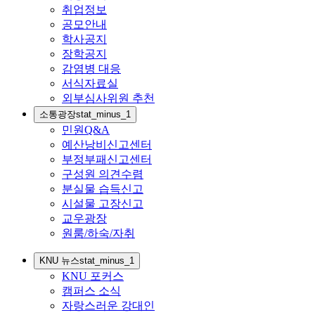
취업정보
공모안내
학사공지
장학공지
감염병 대응
서식자료실
외부심사위원 추천
소통광장
stat_minus_1
민원Q&A
예산낭비신고센터
부정부패신고센터
구성원 의견수렴
분실물 습득신고
시설물 고장신고
교우광장
원룸/하숙/자취
KNU 뉴스
stat_minus_1
KNU 포커스
캠퍼스 소식
자랑스러운 강대인