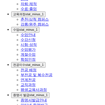
자퇴·제적
수료·졸업
교육과정
stat_minus_1
춘천/삼척 캠퍼스
강릉/원주 캠퍼스
수업
stat_minus_1
수업안내
수강신청
시험·성적
수업평가
계절수업
학점인정
전공이수
stat_minus_1
전공 배정
부전공 및 복수전공
연계전공
교직과정
평생교육사과정
증명서 발급
stat_minus_1
증명서발급안내