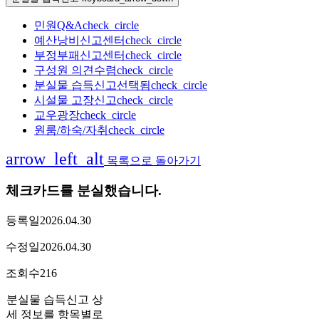
민원Q&A
check_circle
예산낭비신고센터
check_circle
부정부패신고센터
check_circle
구성원 의견수렴
check_circle
분실물 습득신고
선택됨
check_circle
시설물 고장신고
check_circle
교우광장
check_circle
원룸/하숙/자취
check_circle
arrow_left_alt
목록으로 돌아가기
체크카드를 분실했습니다.
등록일
2026.04.30
수정일
2026.04.30
조회수
216
분실물 습득신고 상
세 정보를 항목별로