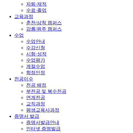
자퇴·제적
수료·졸업
교육과정
춘천/삼척 캠퍼스
강릉/원주 캠퍼스
수업
수업안내
수강신청
시험·성적
수업평가
계절수업
학점인정
전공이수
전공 배정
부전공 및 복수전공
연계전공
교직과정
평생교육사과정
증명서 발급
증명서발급안내
인터넷 증명발급