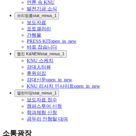
언론 속 KNU
발전기금 소식
브리핑룸
stat_minus_1
보도자료
포토갤러리
간행물
PRESS KIT
open_in_new
바로 잡습니다
웹진 K&NEW
stat_minus_1
KNU 스케치
강대人터뷰
후원의집
강대신문
open_in_new
KNU 리서치 인사이트
open_in_new
열린마당
stat_minus_1
보도자료 접수
캠퍼스투어 신청
학과체험 신청
곰두리 인형탈 대여
소통광장