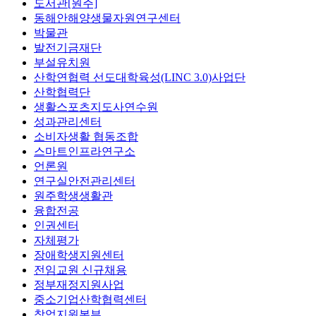
도서관[원주]
동해안해양생물자원연구센터
박물관
발전기금재단
부설유치원
산학연협력 선도대학육성(LINC 3.0)사업단
산학협력단
생활스포츠지도사연수원
성과관리센터
소비자생활 협동조합
스마트인프라연구소
언론원
연구실안전관리센터
원주학생생활관
융합전공
인권센터
자체평가
장애학생지원센터
전임교원 신규채용
정부재정지원사업
중소기업산학협력센터
창업지원본부