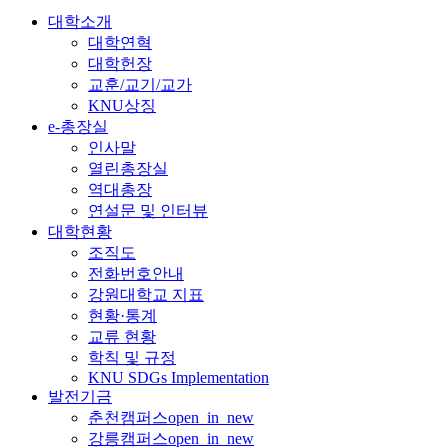
대학소개
대학연혁
대학헌장
교훈/교기/교가
KNU상징
e-총장실
인사말
열린총장실
역대총장
연설문 및 인터뷰
대학현황
조직도
전화번호안내
강원대학교 지표
현황·통계
교류 현황
학칙 및 규정
KNU SDGs Implementation
발전기금
춘천캠퍼스
open_in_new
강릉캠퍼스
open_in_new