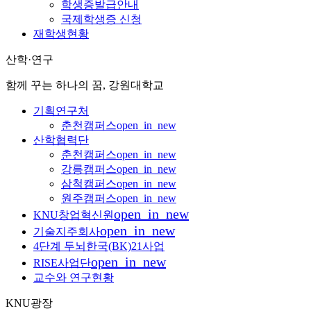
학생증발급안내
국제학생증 신청
재학생현황
산학·연구
함께 꾸는 하나의 꿈, 강원대학교
기획연구처
춘천캠퍼스
open_in_new
산학협력단
춘천캠퍼스
open_in_new
강릉캠퍼스
open_in_new
삼척캠퍼스
open_in_new
원주캠퍼스
open_in_new
open_in_new
KNU창업혁신원
open_in_new
기술지주회사
4단계 두뇌한국(BK)21사업
open_in_new
RISE사업단
교수와 연구현황
KNU광장