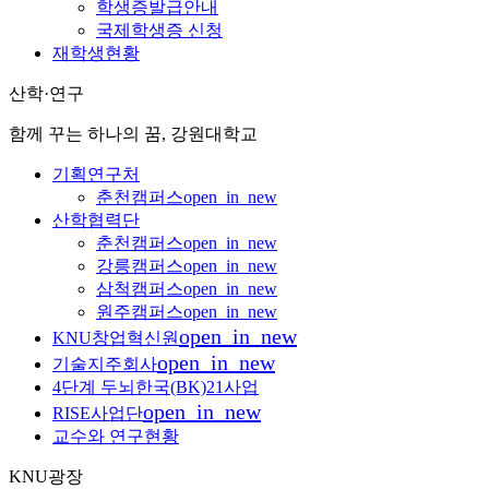
학생증발급안내
국제학생증 신청
재학생현황
산학·연구
함께 꾸는 하나의 꿈, 강원대학교
기획연구처
춘천캠퍼스
open_in_new
산학협력단
춘천캠퍼스
open_in_new
강릉캠퍼스
open_in_new
삼척캠퍼스
open_in_new
원주캠퍼스
open_in_new
open_in_new
KNU창업혁신원
open_in_new
기술지주회사
4단계 두뇌한국(BK)21사업
open_in_new
RISE사업단
교수와 연구현황
KNU광장