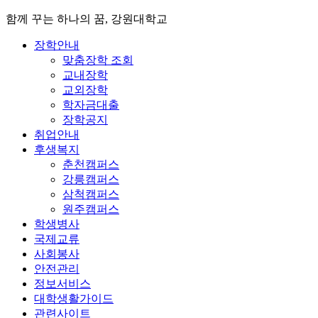
함께 꾸는 하나의 꿈, 강원대학교
장학안내
맞춤장학 조회
교내장학
교외장학
학자금대출
장학공지
취업안내
후생복지
춘천캠퍼스
강릉캠퍼스
삼척캠퍼스
원주캠퍼스
학생병사
국제교류
사회봉사
안전관리
정보서비스
대학생활가이드
관련사이트