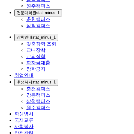
원주캠퍼스
전문대학원
stat_minus_1
춘천캠퍼스
삼척캠퍼스
장학안내
stat_minus_1
맞춤장학 조회
교내장학
교외장학
학자금대출
장학공지
취업안내
후생복지
stat_minus_1
춘천캠퍼스
강릉캠퍼스
삼척캠퍼스
원주캠퍼스
학생병사
국제교류
사회봉사
안전관리