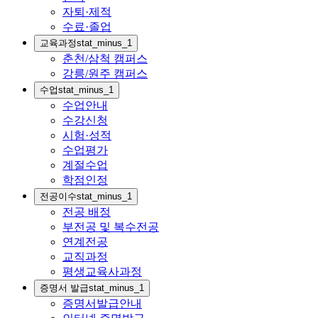
자퇴·제적
수료·졸업
교육과정
stat_minus_1
춘천/삼척 캠퍼스
강릉/원주 캠퍼스
수업
stat_minus_1
수업안내
수강신청
시험·성적
수업평가
계절수업
학점인정
전공이수
stat_minus_1
전공 배정
부전공 및 복수전공
연계전공
교직과정
평생교육사과정
증명서 발급
stat_minus_1
증명서발급안내