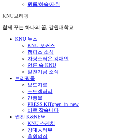
원룸/하숙/자취
KNU브리핑
함께 꾸는 하나의 꿈, 강원대학교
KNU 뉴스
KNU 포커스
캠퍼스 소식
자랑스러운 강대인
언론 속 KNU
발전기금 소식
브리핑룸
보도자료
포토갤러리
간행물
PRESS KIT
open_in_new
바로 잡습니다
웹진 K&NEW
KNU 스케치
강대人터뷰
후원의집