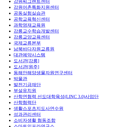
강원씨그랜트센터
강원어촌특화지원센터
공동실험실습관
공학교육혁신센터
과학영재교육원
강릉교수학습개발센터
강릉교양교육센터
국제교류본부
남북바다자원교류원
대관예약시스템
도서관[강릉]
도서관[원주]
동해안해양생물자원연구센터
박물관
발전기금재단
부설유치원
산학연협력 선도대학육성(LINC 3.0)사업단
산학협력단
생활스포츠지도사연수원
성과관리센터
소비자생활 협동조합
스마트인프라연구소