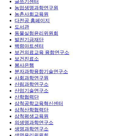
글쓰기센터
농업생명과학연구원
농촌사회교육원
다전공 홈페이지
도서관
동물실험윤리위원회
발전기금재단
백령아트센터
보건의료교육 융합연구소
보건진료소
봉사은행
분자과학융합기술연구소
사회과학연구원
산림과학연구소
산업기술연구소
산학협력단
삼척공학교육혁신센터
삼척산학협력단
삼척평생교육원
의생명과학연구소
생명과학연구소
생명윤리위원회