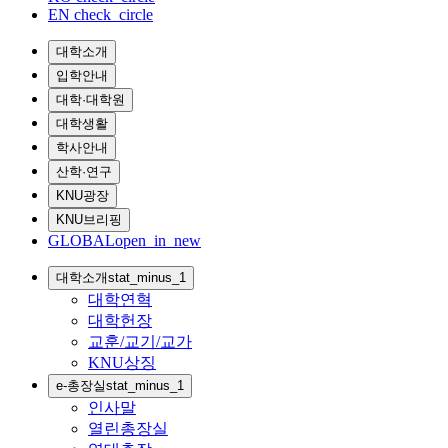
EN
check_circle
대학소개
입학안내
대학·대학원
대학생활
학사안내
산학·연구
KNU광장
KNU브리핑
GLOBAL
open_in_new
대학소개
stat_minus_1
대학연혁
대학헌장
교훈/교기/교가
KNU상징
e-총장실
stat_minus_1
인사말
열린총장실