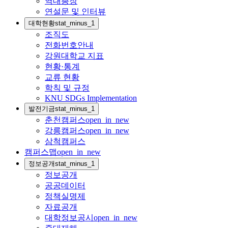
역대총장
연설문 및 인터뷰
대학현황
stat_minus_1
조직도
전화번호안내
강원대학교 지표
현황·통계
교류 현황
학칙 및 규정
KNU SDGs Implementation
발전기금
stat_minus_1
춘천캠퍼스
open_in_new
강릉캠퍼스
open_in_new
삼척캠퍼스
캠퍼스맵
open_in_new
정보공개
stat_minus_1
정보공개
공공데이터
정책실명제
자료공개
대학정보공시
open_in_new