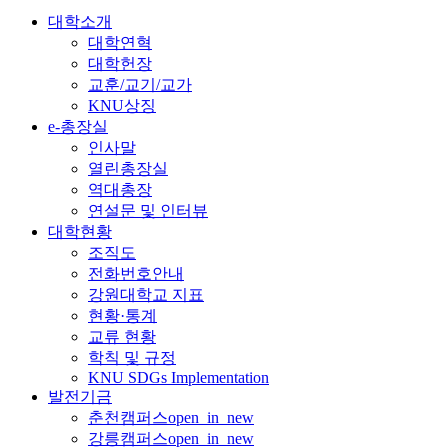
대학소개
대학연혁
대학헌장
교훈/교기/교가
KNU상징
e-총장실
인사말
열린총장실
역대총장
연설문 및 인터뷰
대학현황
조직도
전화번호안내
강원대학교 지표
현황·통계
교류 현황
학칙 및 규정
KNU SDGs Implementation
발전기금
춘천캠퍼스
open_in_new
강릉캠퍼스
open_in_new