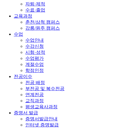
자퇴·제적
수료·졸업
교육과정
춘천/삼척 캠퍼스
강릉/원주 캠퍼스
수업
수업안내
수강신청
시험·성적
수업평가
계절수업
학점인정
전공이수
전공 배정
부전공 및 복수전공
연계전공
교직과정
평생교육사과정
증명서 발급
증명서발급안내
인터넷 증명발급