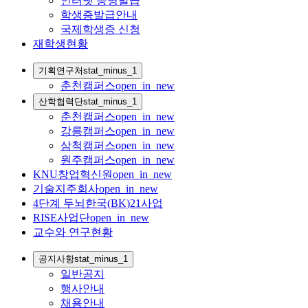
인터넷 증명발급
학생증발급안내
국제학생증 신청
재학생현황
기획연구처
stat_minus_1
춘천캠퍼스
open_in_new
산학협력단
stat_minus_1
춘천캠퍼스
open_in_new
강릉캠퍼스
open_in_new
삼척캠퍼스
open_in_new
원주캠퍼스
open_in_new
KNU창업혁신원
open_in_new
기술지주회사
open_in_new
4단계 두뇌한국(BK)21사업
RISE사업단
open_in_new
교수와 연구현황
공지사항
stat_minus_1
일반공지
행사안내
채용안내