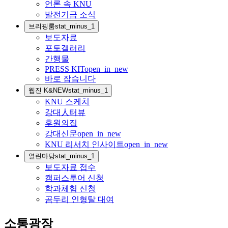
언론 속 KNU
발전기금 소식
브리핑룸
stat_minus_1
보도자료
포토갤러리
간행물
PRESS KIT
open_in_new
바로 잡습니다
웹진 K&NEW
stat_minus_1
KNU 스케치
강대人터뷰
후원의집
강대신문
open_in_new
KNU 리서치 인사이트
open_in_new
열린마당
stat_minus_1
보도자료 접수
캠퍼스투어 신청
학과체험 신청
곰두리 인형탈 대여
소통광장