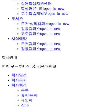
장애학생지원센터
학생커뮤니티
open_in_new
교수학습개발원
open_in_new
도서관
춘천·삼척캠퍼스
open_in_new
강릉캠퍼스
open_in_new
원주캠퍼스
open_in_new
시설예약
춘천캠퍼스
open_in_new
강릉캠퍼스
open_in_new
학사안내
함께 꾸는 하나의 꿈, 강원대학교
학사일정
학사공지
학사행정
등록
휴학·복학
재입학
전과