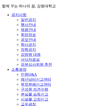
함께 꾸는 하나의 꿈, 강원대학교
공지사항
일반공지
행사안내
채용안내
취업정보
공모안내
학사공지
장학공지
감염병 대응
서식자료실
외부심사위원 추천
소통광장
민원Q&A
예산낭비신고센터
부정부패신고센터
구성원 의견수렴
분실물 습득신고
시설물 고장신고
교우광장