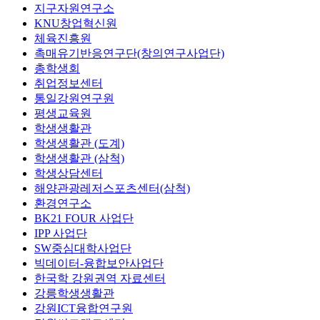
지구자원연구소
KNU창업혁신원
체육진흥원
촉매유기반응연구단(창의연구사업단)
총학생회
취업정보센터
통일강원연구원
평생교육원
학생생활관
학생생활관 (도계)
학생생활관 (삼척)
학생상담센터
해양관광레저스포츠센터(삼척)
환경연구소
BK21 FOUR 사업단
IPP 사업단
SW중심대학사업단
빅데이터-융합보안사업단
한국학 강원권역 자료센터
강릉학생생활관
강원ICT융합연구원