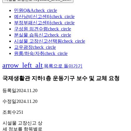
민원Q&A
check_circle
예산낭비신고센터
check_circle
부정부패신고센터
check_circle
구성원 의견수렴
check_circle
분실물 습득신고
check_circle
시설물 고장신고
선택됨
check_circle
교우광장
check_circle
원룸/하숙/자취
check_circle
arrow_left_alt
목록으로 돌아가기
국제생활관 지하1층 운동기구 보수 및 교체 요청
등록일
2024.11.20
수정일
2024.11.20
조회수
251
시설물 고장신고 상
세 정보를 항목별로