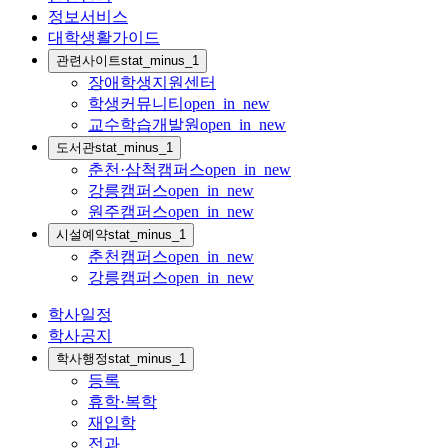
정보서비스
대학생활가이드
관련사이트
stat_minus_1
장애학생지원센터
학생커뮤니티
open_in_new
교수학습개발원
open_in_new
도서관
stat_minus_1
춘천·삼척캠퍼스
open_in_new
강릉캠퍼스
open_in_new
원주캠퍼스
open_in_new
시설예약
stat_minus_1
춘천캠퍼스
open_in_new
강릉캠퍼스
open_in_new
학사일정
학사공지
학사행정
stat_minus_1
등록
휴학·복학
재입학
전과