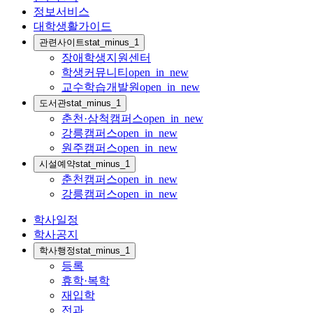
정보서비스
대학생활가이드
관련사이트
stat_minus_1
장애학생지원센터
학생커뮤니티
open_in_new
교수학습개발원
open_in_new
도서관
stat_minus_1
춘천·삼척캠퍼스
open_in_new
강릉캠퍼스
open_in_new
원주캠퍼스
open_in_new
시설예약
stat_minus_1
춘천캠퍼스
open_in_new
강릉캠퍼스
open_in_new
학사일정
학사공지
학사행정
stat_minus_1
등록
휴학·복학
재입학
전과