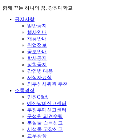
함께 꾸는 하나의 꿈, 강원대학교
공지사항
일반공지
행사안내
채용안내
취업정보
공모안내
학사공지
장학공지
감염병 대응
서식자료실
외부심사위원 추천
소통광장
민원Q&A
예산낭비신고센터
부정부패신고센터
구성원 의견수렴
분실물 습득신고
시설물 고장신고
교우광장