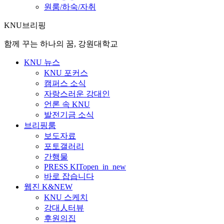
원룸/하숙/자취
KNU브리핑
함께 꾸는 하나의 꿈, 강원대학교
KNU 뉴스
KNU 포커스
캠퍼스 소식
자랑스러운 강대인
언론 속 KNU
발전기금 소식
브리핑룸
보도자료
포토갤러리
간행물
PRESS KIT
open_in_new
바로 잡습니다
웹진 K&NEW
KNU 스케치
강대人터뷰
후원의집