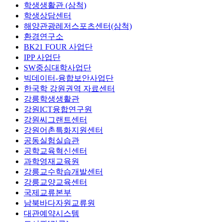
학생생활관 (삼척)
학생상담센터
해양관광레저스포츠센터(삼척)
환경연구소
BK21 FOUR 사업단
IPP 사업단
SW중심대학사업단
빅데이터-융합보안사업단
한국학 강원권역 자료센터
강릉학생생활관
강원ICT융합연구원
강원씨그랜트센터
강원어촌특화지원센터
공동실험실습관
공학교육혁신센터
과학영재교육원
강릉교수학습개발센터
강릉교양교육센터
국제교류본부
남북바다자원교류원
대관예약시스템