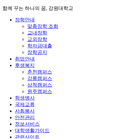
함께 꾸는 하나의 꿈, 강원대학교
장학안내
맞춤장학 조회
교내장학
교외장학
학자금대출
장학공지
취업안내
후생복지
춘천캠퍼스
강릉캠퍼스
삼척캠퍼스
원주캠퍼스
학생병사
국제교류
사회봉사
안전관리
정보서비스
대학생활가이드
관련사이트