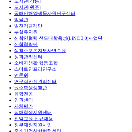
도서관[강릉]
도서관[원주]
동해안해양생물자원연구센터
박물관
발전기금재단
부설유치원
산학연협력 선도대학육성(LINC 3.0)사업단
산학협력단
생활스포츠지도사연수원
성과관리센터
소비자생활 협동조합
스마트인프라연구소
언론원
연구실안전관리센터
원주학생생활관
융합전공
인권센터
자체평가
장애학생지원센터
전임교원 신규채용
정부재정지원사업
중소기업산학협력센터