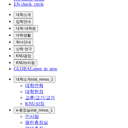
EN
check_circle
대학소개
입학안내
대학·대학원
대학생활
학사안내
산학·연구
KNU광장
KNU브리핑
GLOBAL
open_in_new
대학소개
stat_minus_1
대학연혁
대학헌장
교훈/교기/교가
KNU상징
e-총장실
stat_minus_1
인사말
열린총장실