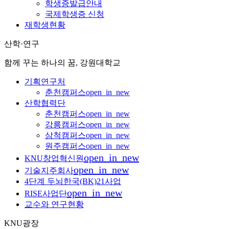
학생증발급안내
국제학생증 신청
재학생현황
산학·연구
함께 꾸는 하나의 꿈, 강원대학교
기획연구처
춘천캠퍼스
open_in_new
산학협력단
춘천캠퍼스
open_in_new
강릉캠퍼스
open_in_new
삼척캠퍼스
open_in_new
원주캠퍼스
open_in_new
open_in_new
KNU창업혁신원
open_in_new
기술지주회사
4단계 두뇌한국(BK)21사업
open_in_new
RISE사업단
교수와 연구현황
KNU광장