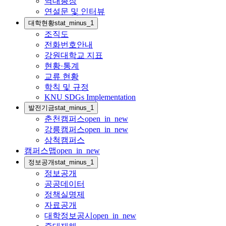
역대총장
연설문 및 인터뷰
대학현황
stat_minus_1
조직도
전화번호안내
강원대학교 지표
현황·통계
교류 현황
학칙 및 규정
KNU SDGs Implementation
발전기금
stat_minus_1
춘천캠퍼스
open_in_new
강릉캠퍼스
open_in_new
삼척캠퍼스
캠퍼스맵
open_in_new
정보공개
stat_minus_1
정보공개
공공데이터
정책실명제
자료공개
대학정보공시
open_in_new