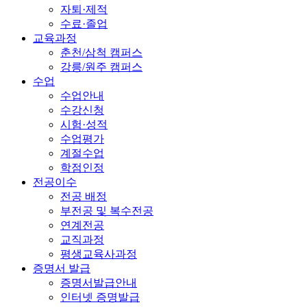
자퇴·제적
수료·졸업
교육과정
춘천/삼척 캠퍼스
강릉/원주 캠퍼스
수업
수업안내
수강신청
시험·성적
수업평가
계절수업
학점인정
전공이수
전공 배정
부전공 및 복수전공
연계전공
교직과정
평생교육사과정
증명서 발급
증명서발급안내
인터넷 증명발급