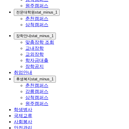
원주캠퍼스
전문대학원
stat_minus_1
춘천캠퍼스
삼척캠퍼스
장학안내
stat_minus_1
맞춤장학 조회
교내장학
교외장학
학자금대출
장학공지
취업안내
후생복지
stat_minus_1
춘천캠퍼스
강릉캠퍼스
삼척캠퍼스
원주캠퍼스
학생병사
국제교류
사회봉사
안전관리