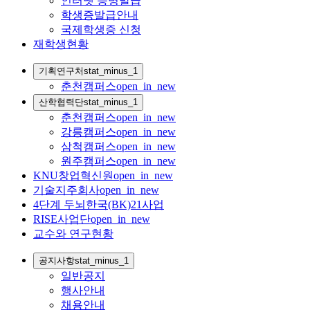
인터넷 증명발급
학생증발급안내
국제학생증 신청
재학생현황
기획연구처
stat_minus_1
춘천캠퍼스
open_in_new
산학협력단
stat_minus_1
춘천캠퍼스
open_in_new
강릉캠퍼스
open_in_new
삼척캠퍼스
open_in_new
원주캠퍼스
open_in_new
KNU창업혁신원
open_in_new
기술지주회사
open_in_new
4단계 두뇌한국(BK)21사업
RISE사업단
open_in_new
교수와 연구현황
공지사항
stat_minus_1
일반공지
행사안내
채용안내