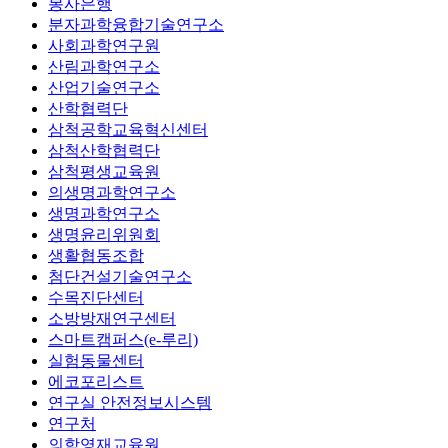
봉사은행
분자과학융합기술연구소
사회과학연구원
산림과학연구소
산업기술연구소
산학협력단
삼척공학교육혁신센터
삼척산학협력단
삼척평생교육원
의생명과학연구소
생명과학연구소
생명윤리위원회
생활협동조합
첨단건설기술연구소
수목진단센터
소방방재연구센터
스마트캠퍼스(e-루리)
실험동물센터
에코포리스트
연구실 안전정보시스템
연구처
의학영재교육원