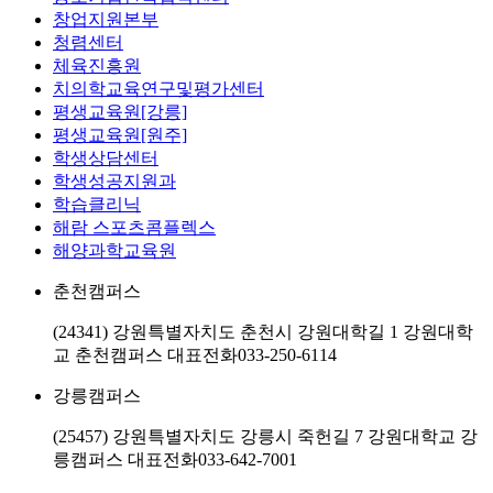
창업지원본부
청렴센터
체육진흥원
치의학교육연구및평가센터
평생교육원[강릉]
평생교육원[원주]
학생상담센터
학생성공지원과
학습클리닉
해람 스포츠콤플렉스
해양과학교육원
춘천캠퍼스
(24341) 강원특별자치도 춘천시 강원대학길 1 강원대학
교 춘천캠퍼스
대표전화
033-250-6114
강릉캠퍼스
(25457) 강원특별자치도 강릉시 죽헌길 7 강원대학교 강
릉캠퍼스
대표전화
033-642-7001