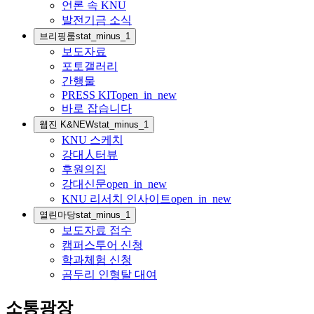
언론 속 KNU
발전기금 소식
브리핑룸
stat_minus_1
보도자료
포토갤러리
간행물
PRESS KIT
open_in_new
바로 잡습니다
웹진 K&NEW
stat_minus_1
KNU 스케치
강대人터뷰
후원의집
강대신문
open_in_new
KNU 리서치 인사이트
open_in_new
열린마당
stat_minus_1
보도자료 접수
캠퍼스투어 신청
학과체험 신청
곰두리 인형탈 대여
소통광장