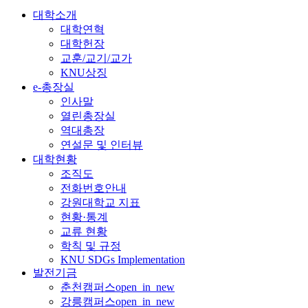
대학소개
대학연혁
대학헌장
교훈/교기/교가
KNU상징
e-총장실
인사말
열린총장실
역대총장
연설문 및 인터뷰
대학현황
조직도
전화번호안내
강원대학교 지표
현황·통계
교류 현황
학칙 및 규정
KNU SDGs Implementation
발전기금
춘천캠퍼스
open_in_new
강릉캠퍼스
open_in_new