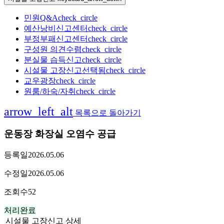
민원Q&A
check_circle
예산낭비신고센터
check_circle
부정부패신고센터
check_circle
구성원 의견수렴
check_circle
분실물 습득신고
check_circle
시설물 고장신고
선택됨
check_circle
교우광장
check_circle
원룸/하숙/자취
check_circle
arrow_left_alt
목록으로 돌아가기
운동장 화장실 오염수 공급
등록일
2026.05.06
수정일
2026.05.06
조회수
52
처리완료
시설물 고장신고 상세