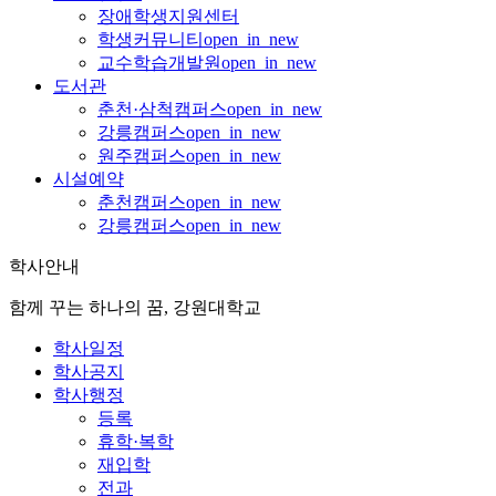
장애학생지원센터
학생커뮤니티
open_in_new
교수학습개발원
open_in_new
도서관
춘천·삼척캠퍼스
open_in_new
강릉캠퍼스
open_in_new
원주캠퍼스
open_in_new
시설예약
춘천캠퍼스
open_in_new
강릉캠퍼스
open_in_new
학사안내
함께 꾸는 하나의 꿈, 강원대학교
학사일정
학사공지
학사행정
등록
휴학·복학
재입학
전과