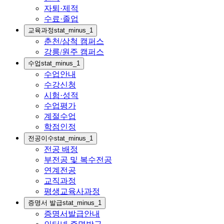
자퇴·제적
수료·졸업
교육과정
stat_minus_1
춘천/삼척 캠퍼스
강릉/원주 캠퍼스
수업
stat_minus_1
수업안내
수강신청
시험·성적
수업평가
계절수업
학점인정
전공이수
stat_minus_1
전공 배정
부전공 및 복수전공
연계전공
교직과정
평생교육사과정
증명서 발급
stat_minus_1
증명서발급안내