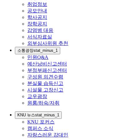
취업정보
공모안내
학사공지
장학공지
감염병 대응
서식자료실
외부심사위원 추천
소통광장
stat_minus_1
민원Q&A
예산낭비신고센터
부정부패신고센터
구성원 의견수렴
분실물 습득신고
시설물 고장신고
교우광장
원룸/하숙/자취
KNU 뉴스
stat_minus_1
KNU 포커스
캠퍼스 소식
자랑스러운 강대인