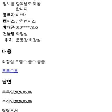
정보를 항목별로 제공
합니다
등록자
이*학
캠퍼스
삼척캠퍼스
휴대폰
010****7856
건물명
화장실
위치
운동장 화장실
내용
화장실 오염수 급수 공급
목록으로
답변
등록일
2026.05.06
수정일
2026.05.06
담당부서