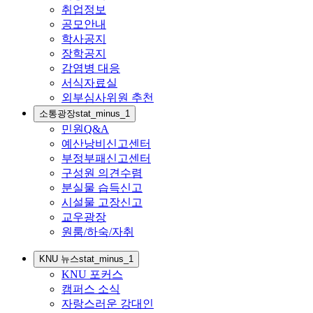
취업정보
공모안내
학사공지
장학공지
감염병 대응
서식자료실
외부심사위원 추천
소통광장
stat_minus_1
민원Q&A
예산낭비신고센터
부정부패신고센터
구성원 의견수렴
분실물 습득신고
시설물 고장신고
교우광장
원룸/하숙/자취
KNU 뉴스
stat_minus_1
KNU 포커스
캠퍼스 소식
자랑스러운 강대인