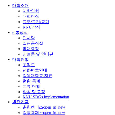
대학소개
대학연혁
대학헌장
교훈/교기/교가
KNU상징
e-총장실
인사말
열린총장실
역대총장
연설문 및 인터뷰
대학현황
조직도
전화번호안내
강원대학교 지표
현황·통계
교류 현황
학칙 및 규정
KNU SDGs Implementation
발전기금
춘천캠퍼스
open_in_new
강릉캠퍼스
open_in_new