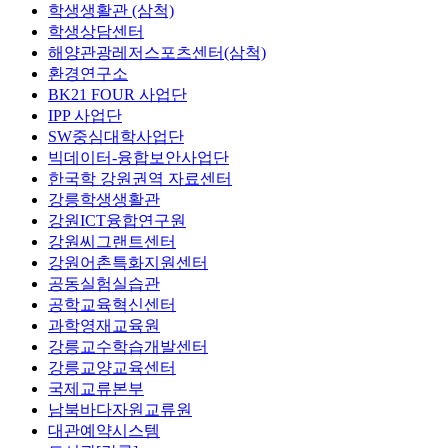
학생생활관 (삼척)
학생상담센터
해양관광레저스포츠센터(삼척)
환경연구소
BK21 FOUR 사업단
IPP 사업단
SW중심대학사업단
빅데이터-융합보안사업단
한국학 강원권역 자료센터
강릉학생생활관
강원ICT융합연구원
강원씨그랜트센터
강원어촌특화지원센터
공동실험실습관
공학교육혁신센터
과학영재교육원
강릉교수학습개발센터
강릉교양교육센터
국제교류본부
남북바다자원교류원
대관예약시스템