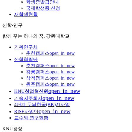
학생증발급안내
국제학생증 신청
재학생현황
산학·연구
함께 꾸는 하나의 꿈, 강원대학교
기획연구처
춘천캠퍼스
open_in_new
산학협력단
춘천캠퍼스
open_in_new
강릉캠퍼스
open_in_new
삼척캠퍼스
open_in_new
원주캠퍼스
open_in_new
open_in_new
KNU창업혁신원
open_in_new
기술지주회사
4단계 두뇌한국(BK)21사업
open_in_new
RISE사업단
교수와 연구현황
KNU광장