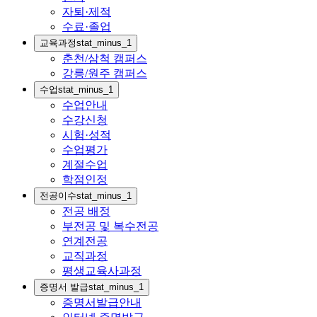
자퇴·제적
수료·졸업
교육과정
stat_minus_1
춘천/삼척 캠퍼스
강릉/원주 캠퍼스
수업
stat_minus_1
수업안내
수강신청
시험·성적
수업평가
계절수업
학점인정
전공이수
stat_minus_1
전공 배정
부전공 및 복수전공
연계전공
교직과정
평생교육사과정
증명서 발급
stat_minus_1
증명서발급안내