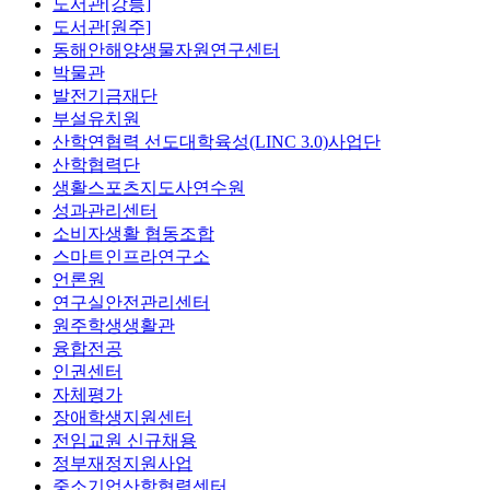
도서관[강릉]
도서관[원주]
동해안해양생물자원연구센터
박물관
발전기금재단
부설유치원
산학연협력 선도대학육성(LINC 3.0)사업단
산학협력단
생활스포츠지도사연수원
성과관리센터
소비자생활 협동조합
스마트인프라연구소
언론원
연구실안전관리센터
원주학생생활관
융합전공
인권센터
자체평가
장애학생지원센터
전임교원 신규채용
정부재정지원사업
중소기업산학협력센터