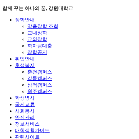
함께 꾸는 하나의 꿈, 강원대학교
장학안내
맞춤장학 조회
교내장학
교외장학
학자금대출
장학공지
취업안내
후생복지
춘천캠퍼스
강릉캠퍼스
삼척캠퍼스
원주캠퍼스
학생병사
국제교류
사회봉사
안전관리
정보서비스
대학생활가이드
관련사이트