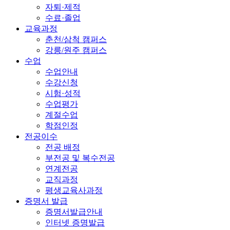
자퇴·제적
수료·졸업
교육과정
춘천/삼척 캠퍼스
강릉/원주 캠퍼스
수업
수업안내
수강신청
시험·성적
수업평가
계절수업
학점인정
전공이수
전공 배정
부전공 및 복수전공
연계전공
교직과정
평생교육사과정
증명서 발급
증명서발급안내
인터넷 증명발급