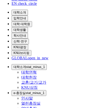
EN
check_circle
대학소개
입학안내
대학·대학원
대학생활
학사안내
산학·연구
KNU광장
KNU브리핑
GLOBAL
open_in_new
대학소개
stat_minus_1
대학연혁
대학헌장
교훈/교기/교가
KNU상징
e-총장실
stat_minus_1
인사말
열린총장실