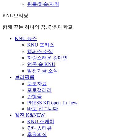
원룸/하숙/자취
KNU브리핑
함께 꾸는 하나의 꿈, 강원대학교
KNU 뉴스
KNU 포커스
캠퍼스 소식
자랑스러운 강대인
언론 속 KNU
발전기금 소식
브리핑룸
보도자료
포토갤러리
간행물
PRESS KIT
open_in_new
바로 잡습니다
웹진 K&NEW
KNU 스케치
강대人터뷰
후원의집