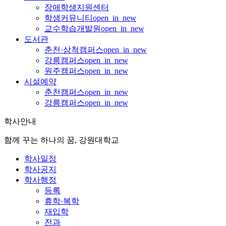
장애학생지원센터
학생커뮤니티
open_in_new
교수학습개발원
open_in_new
도서관
춘천·삼척캠퍼스
open_in_new
강릉캠퍼스
open_in_new
원주캠퍼스
open_in_new
시설예약
춘천캠퍼스
open_in_new
강릉캠퍼스
open_in_new
학사안내
함께 꾸는 하나의 꿈, 강원대학교
학사일정
학사공지
학사행정
등록
휴학·복학
재입학
전과