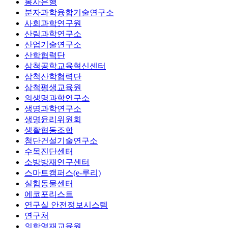
봉사은행
분자과학융합기술연구소
사회과학연구원
산림과학연구소
산업기술연구소
산학협력단
삼척공학교육혁신센터
삼척산학협력단
삼척평생교육원
의생명과학연구소
생명과학연구소
생명윤리위원회
생활협동조합
첨단건설기술연구소
수목진단센터
소방방재연구센터
스마트캠퍼스(e-루리)
실험동물센터
에코포리스트
연구실 안전정보시스템
연구처
의학영재교육원