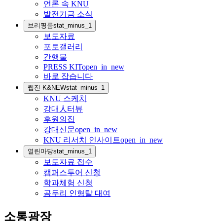
언론 속 KNU
발전기금 소식
브리핑룸
stat_minus_1
보도자료
포토갤러리
간행물
PRESS KIT
open_in_new
바로 잡습니다
웹진 K&NEW
stat_minus_1
KNU 스케치
강대人터뷰
후원의집
강대신문
open_in_new
KNU 리서치 인사이트
open_in_new
열린마당
stat_minus_1
보도자료 접수
캠퍼스투어 신청
학과체험 신청
곰두리 인형탈 대여
소통광장