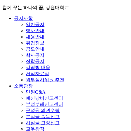
함께 꾸는 하나의 꿈, 강원대학교
공지사항
일반공지
행사안내
채용안내
취업정보
공모안내
학사공지
장학공지
감염병 대응
서식자료실
외부심사위원 추천
소통광장
민원Q&A
예산낭비신고센터
부정부패신고센터
구성원 의견수렴
분실물 습득신고
시설물 고장신고
교우광장