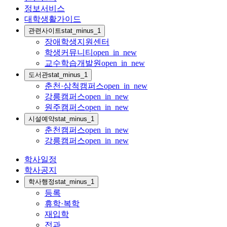
정보서비스
대학생활가이드
관련사이트
stat_minus_1
장애학생지원센터
학생커뮤니티
open_in_new
교수학습개발원
open_in_new
도서관
stat_minus_1
춘천·삼척캠퍼스
open_in_new
강릉캠퍼스
open_in_new
원주캠퍼스
open_in_new
시설예약
stat_minus_1
춘천캠퍼스
open_in_new
강릉캠퍼스
open_in_new
학사일정
학사공지
학사행정
stat_minus_1
등록
휴학·복학
재입학
전과