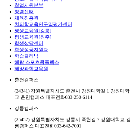
창업지원본부
청렴센터
체육진흥원
치의학교육연구및평가센터
평생교육원[강릉]
평생교육원[원주]
학생상담센터
학생성공지원과
학습클리닉
해람 스포츠콤플렉스
해양과학교육원
춘천캠퍼스
(24341) 강원특별자치도 춘천시 강원대학길 1 강원대학
교 춘천캠퍼스
대표전화
033-250-6114
강릉캠퍼스
(25457) 강원특별자치도 강릉시 죽헌길 7 강원대학교 강
릉캠퍼스
대표전화
033-642-7001