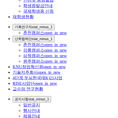
인터넷 증명발급
학생증발급안내
국제학생증 신청
재학생현황
기획연구처
stat_minus_1
춘천캠퍼스
open_in_new
산학협력단
stat_minus_1
춘천캠퍼스
open_in_new
강릉캠퍼스
open_in_new
삼척캠퍼스
open_in_new
원주캠퍼스
open_in_new
KNU창업혁신원
open_in_new
기술지주회사
open_in_new
4단계 두뇌한국(BK)21사업
RISE사업단
open_in_new
교수와 연구현황
공지사항
stat_minus_1
일반공지
행사안내
채용안내