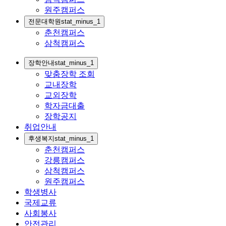
원주캠퍼스
전문대학원
stat_minus_1
춘천캠퍼스
삼척캠퍼스
장학안내
stat_minus_1
맞춤장학 조회
교내장학
교외장학
학자금대출
장학공지
취업안내
후생복지
stat_minus_1
춘천캠퍼스
강릉캠퍼스
삼척캠퍼스
원주캠퍼스
학생병사
국제교류
사회봉사
안전관리