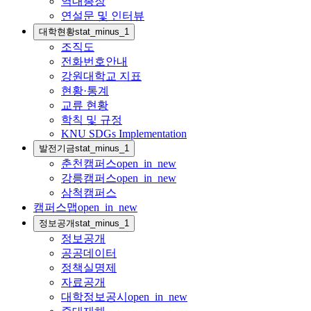
역대총장
연설문 및 인터뷰
대학현황
stat_minus_1
조직도
전화번호안내
강원대학교 지표
현황·통계
교류 현황
학칙 및 규정
KNU SDGs Implementation
발전기금
stat_minus_1
춘천캠퍼스
open_in_new
강릉캠퍼스
open_in_new
삼척캠퍼스
캠퍼스맵
open_in_new
정보공개
stat_minus_1
정보공개
공공데이터
정책실명제
자료공개
대학정보공시
open_in_new