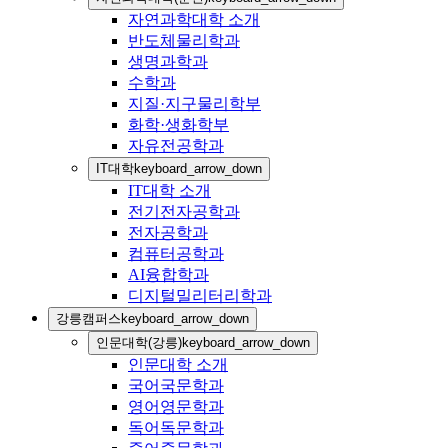
자연과학대학 소개
반도체물리학과
생명과학과
수학과
지질·지구물리학부
화학·생화학부
자유전공학과
IT대학
keyboard_arrow_down
IT대학 소개
전기전자공학과
전자공학과
컴퓨터공학과
AI융합학과
디지털밀리터리학과
강릉캠퍼스
keyboard_arrow_down
인문대학(강릉)
keyboard_arrow_down
인문대학 소개
국어국문학과
영어영문학과
독어독문학과