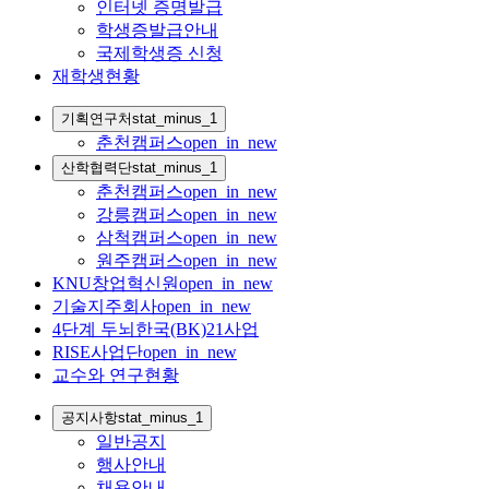
인터넷 증명발급
학생증발급안내
국제학생증 신청
재학생현황
기획연구처
stat_minus_1
춘천캠퍼스
open_in_new
산학협력단
stat_minus_1
춘천캠퍼스
open_in_new
강릉캠퍼스
open_in_new
삼척캠퍼스
open_in_new
원주캠퍼스
open_in_new
KNU창업혁신원
open_in_new
기술지주회사
open_in_new
4단계 두뇌한국(BK)21사업
RISE사업단
open_in_new
교수와 연구현황
공지사항
stat_minus_1
일반공지
행사안내
채용안내