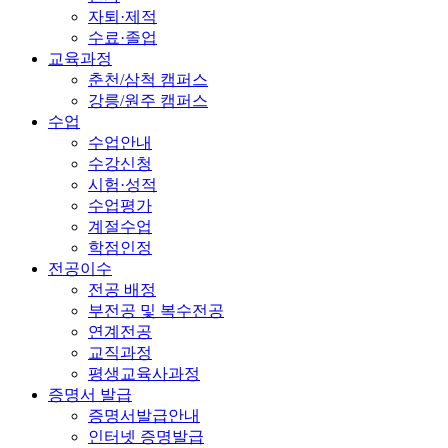
자퇴·제적
수료·졸업
교육과정
춘천/삼척 캠퍼스
강릉/원주 캠퍼스
수업
수업안내
수강신청
시험·성적
수업평가
계절수업
학점인정
전공이수
전공 배정
부전공 및 복수전공
연계전공
교직과정
평생교육사과정
증명서 발급
증명서발급안내
인터넷 증명발급