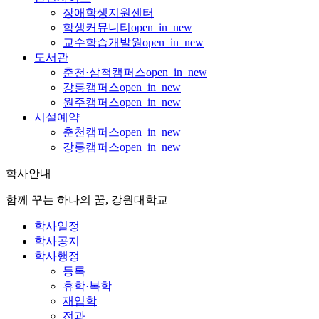
장애학생지원센터
학생커뮤니티
open_in_new
교수학습개발원
open_in_new
도서관
춘천·삼척캠퍼스
open_in_new
강릉캠퍼스
open_in_new
원주캠퍼스
open_in_new
시설예약
춘천캠퍼스
open_in_new
강릉캠퍼스
open_in_new
학사안내
함께 꾸는 하나의 꿈, 강원대학교
학사일정
학사공지
학사행정
등록
휴학·복학
재입학
전과