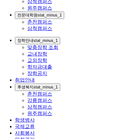
삼척캠퍼스
원주캠퍼스
전문대학원
stat_minus_1
춘천캠퍼스
삼척캠퍼스
장학안내
stat_minus_1
맞춤장학 조회
교내장학
교외장학
학자금대출
장학공지
취업안내
후생복지
stat_minus_1
춘천캠퍼스
강릉캠퍼스
삼척캠퍼스
원주캠퍼스
학생병사
국제교류
사회봉사