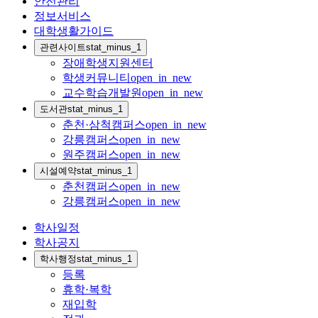
안전관리
정보서비스
대학생활가이드
관련사이트
stat_minus_1
장애학생지원센터
학생커뮤니티
open_in_new
교수학습개발원
open_in_new
도서관
stat_minus_1
춘천·삼척캠퍼스
open_in_new
강릉캠퍼스
open_in_new
원주캠퍼스
open_in_new
시설예약
stat_minus_1
춘천캠퍼스
open_in_new
강릉캠퍼스
open_in_new
학사일정
학사공지
학사행정
stat_minus_1
등록
휴학·복학
재입학