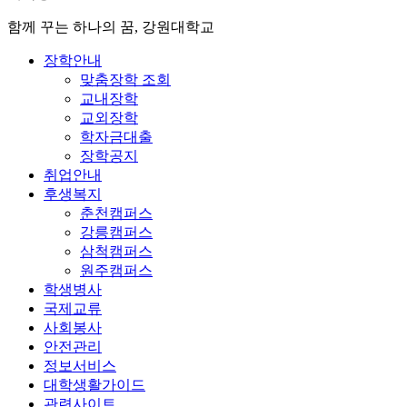
함께 꾸는 하나의 꿈, 강원대학교
장학안내
맞춤장학 조회
교내장학
교외장학
학자금대출
장학공지
취업안내
후생복지
춘천캠퍼스
강릉캠퍼스
삼척캠퍼스
원주캠퍼스
학생병사
국제교류
사회봉사
안전관리
정보서비스
대학생활가이드
관련사이트