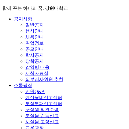
함께 꾸는 하나의 꿈, 강원대학교
공지사항
일반공지
행사안내
채용안내
취업정보
공모안내
학사공지
장학공지
감염병 대응
서식자료실
외부심사위원 추천
소통광장
민원Q&A
예산낭비신고센터
부정부패신고센터
구성원 의견수렴
분실물 습득신고
시설물 고장신고
교우광장