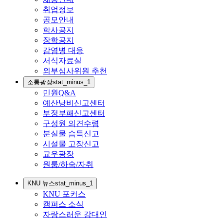
취업정보
공모안내
학사공지
장학공지
감염병 대응
서식자료실
외부심사위원 추천
소통광장
stat_minus_1
민원Q&A
예산낭비신고센터
부정부패신고센터
구성원 의견수렴
분실물 습득신고
시설물 고장신고
교우광장
원룸/하숙/자취
KNU 뉴스
stat_minus_1
KNU 포커스
캠퍼스 소식
자랑스러운 강대인