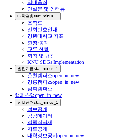
역대총장
연설문 및 인터뷰
대학현황
stat_minus_1
조직도
전화번호안내
강원대학교 지표
현황·통계
교류 현황
학칙 및 규정
KNU SDGs Implementation
발전기금
stat_minus_1
춘천캠퍼스
open_in_new
강릉캠퍼스
open_in_new
삼척캠퍼스
캠퍼스맵
open_in_new
정보공개
stat_minus_1
정보공개
공공데이터
정책실명제
자료공개
대학정보공시
open_in_new