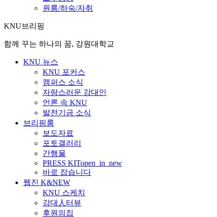
원룸/하숙/자취
KNU브리핑
함께 꾸는 하나의 꿈, 강원대학교
KNU 뉴스
KNU 포커스
캠퍼스 소식
자랑스러운 강대인
언론 속 KNU
발전기금 소식
브리핑룸
보도자료
포토갤러리
간행물
PRESS KIT
open_in_new
바로 잡습니다
웹진 K&NEW
KNU 스케치
강대人터뷰
후원의집