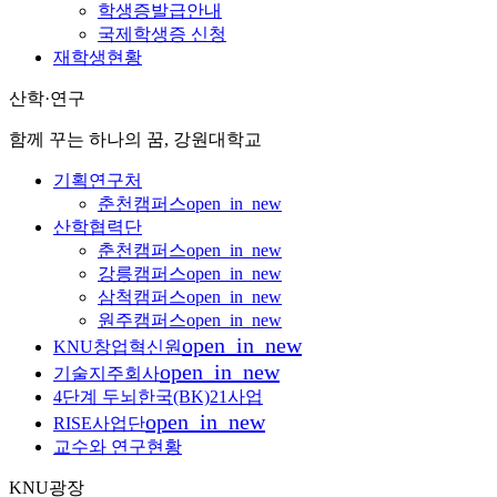
학생증발급안내
국제학생증 신청
재학생현황
산학·연구
함께 꾸는 하나의 꿈, 강원대학교
기획연구처
춘천캠퍼스
open_in_new
산학협력단
춘천캠퍼스
open_in_new
강릉캠퍼스
open_in_new
삼척캠퍼스
open_in_new
원주캠퍼스
open_in_new
open_in_new
KNU창업혁신원
open_in_new
기술지주회사
4단계 두뇌한국(BK)21사업
open_in_new
RISE사업단
교수와 연구현황
KNU광장