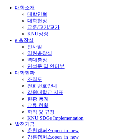
대학소개
대학연혁
대학헌장
교훈/교기/교가
KNU상징
e-총장실
인사말
열린총장실
역대총장
연설문 및 인터뷰
대학현황
조직도
전화번호안내
강원대학교 지표
현황·통계
교류 현황
학칙 및 규정
KNU SDGs Implementation
발전기금
춘천캠퍼스
open_in_new
강릉캠퍼스
open_in_new