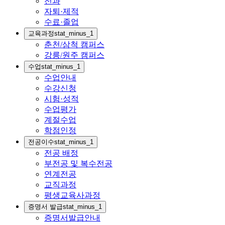
전과
자퇴·제적
수료·졸업
교육과정
stat_minus_1
춘천/삼척 캠퍼스
강릉/원주 캠퍼스
수업
stat_minus_1
수업안내
수강신청
시험·성적
수업평가
계절수업
학점인정
전공이수
stat_minus_1
전공 배정
부전공 및 복수전공
연계전공
교직과정
평생교육사과정
증명서 발급
stat_minus_1
증명서발급안내