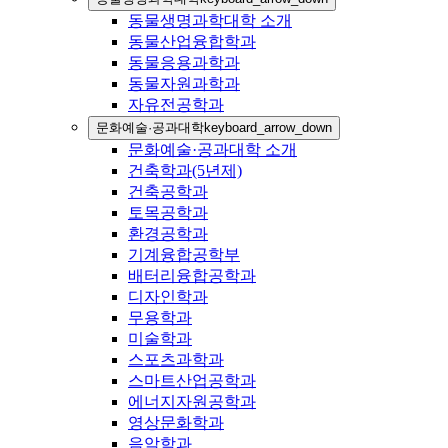
동물생명과학대학 소개
동물산업융합학과
동물응용과학과
동물자원과학과
자유전공학과
문화예술·공과대학
keyboard_arrow_down
문화예술·공과대학 소개
건축학과(5년제)
건축공학과
토목공학과
환경공학과
기계융합공학부
배터리융합공학과
디자인학과
무용학과
미술학과
스포츠과학과
스마트산업공학과
에너지자원공학과
영상문화학과
음악학과