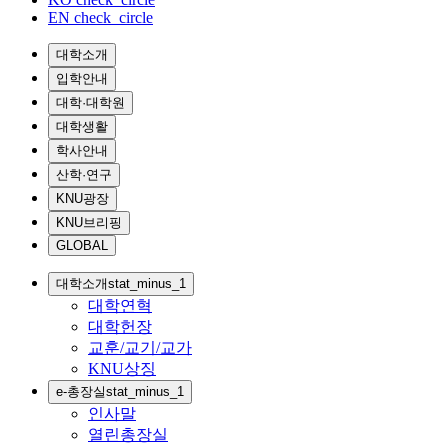
EN
check_circle
대학소개
입학안내
대학·대학원
대학생활
학사안내
산학·연구
KNU광장
KNU브리핑
GLOBAL
대학소개
stat_minus_1
대학연혁
대학헌장
교훈/교기/교가
KNU상징
e-총장실
stat_minus_1
인사말
열린총장실