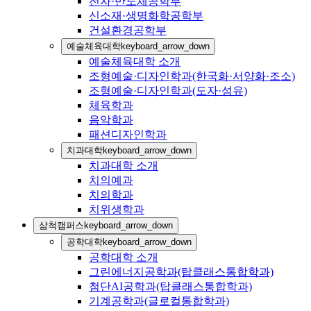
전자·반도체공학부
신소재·생명화학공학부
건설환경공학부
예술체육대학
keyboard_arrow_down
예술체육대학 소개
조형예술·디자인학과(한국화·서양화·조소)
조형예술·디자인학과(도자·섬유)
체육학과
음악학과
패션디자인학과
치과대학
keyboard_arrow_down
치과대학 소개
치의예과
치의학과
치위생학과
삼척캠퍼스
keyboard_arrow_down
공학대학
keyboard_arrow_down
공학대학 소개
그린에너지공학과(탑클래스통합학과)
첨단AI공학과(탑클래스통합학과)
기계공학과(글로컬통합학과)