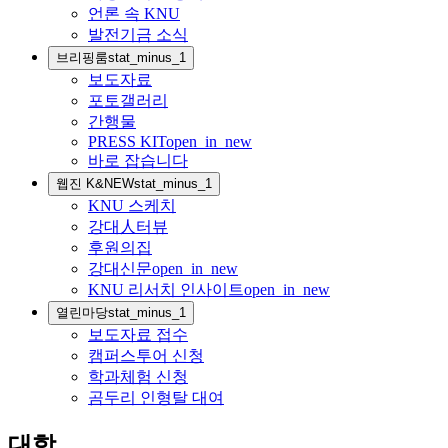
언론 속 KNU
발전기금 소식
브리핑룸
stat_minus_1
보도자료
포토갤러리
간행물
PRESS KIT
open_in_new
바로 잡습니다
웹진 K&NEW
stat_minus_1
KNU 스케치
강대人터뷰
후원의집
강대신문
open_in_new
KNU 리서치 인사이트
open_in_new
열린마당
stat_minus_1
보도자료 접수
캠퍼스투어 신청
학과체험 신청
곰두리 인형탈 대여
대학