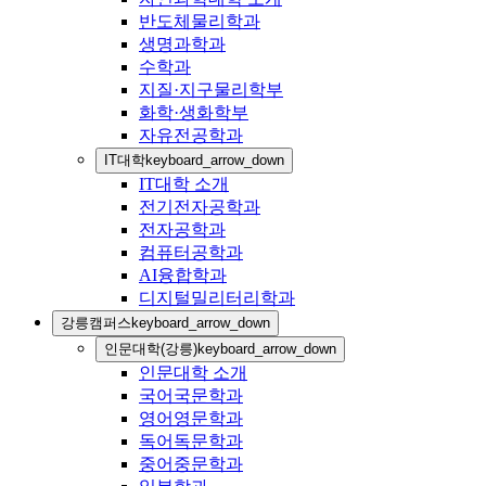
반도체물리학과
생명과학과
수학과
지질·지구물리학부
화학·생화학부
자유전공학과
IT대학
keyboard_arrow_down
IT대학 소개
전기전자공학과
전자공학과
컴퓨터공학과
AI융합학과
디지털밀리터리학과
강릉캠퍼스
keyboard_arrow_down
인문대학(강릉)
keyboard_arrow_down
인문대학 소개
국어국문학과
영어영문학과
독어독문학과
중어중문학과