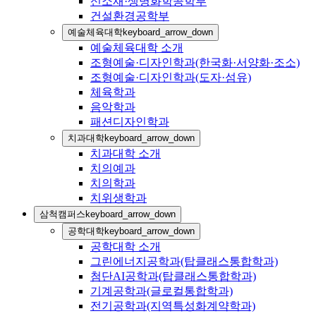
신소재·생명화학공학부
건설환경공학부
예술체육대학
keyboard_arrow_down
예술체육대학 소개
조형예술·디자인학과(한국화·서양화·조소)
조형예술·디자인학과(도자·섬유)
체육학과
음악학과
패션디자인학과
치과대학
keyboard_arrow_down
치과대학 소개
치의예과
치의학과
치위생학과
삼척캠퍼스
keyboard_arrow_down
공학대학
keyboard_arrow_down
공학대학 소개
그린에너지공학과(탑클래스통합학과)
첨단AI공학과(탑클래스통합학과)
기계공학과(글로컬통합학과)
전기공학과(지역특성화계약학과)