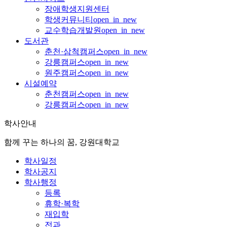
장애학생지원센터
학생커뮤니티
open_in_new
교수학습개발원
open_in_new
도서관
춘천·삼척캠퍼스
open_in_new
강릉캠퍼스
open_in_new
원주캠퍼스
open_in_new
시설예약
춘천캠퍼스
open_in_new
강릉캠퍼스
open_in_new
학사안내
함께 꾸는 하나의 꿈, 강원대학교
학사일정
학사공지
학사행정
등록
휴학·복학
재입학
전과