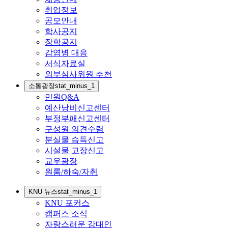
취업정보
공모안내
학사공지
장학공지
감염병 대응
서식자료실
외부심사위원 추천
소통광장
stat_minus_1
민원Q&A
예산낭비신고센터
부정부패신고센터
구성원 의견수렴
분실물 습득신고
시설물 고장신고
교우광장
원룸/하숙/자취
KNU 뉴스
stat_minus_1
KNU 포커스
캠퍼스 소식
자랑스러운 강대인