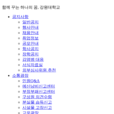
함께 꾸는 하나의 꿈, 강원대학교
공지사항
일반공지
행사안내
채용안내
취업정보
공모안내
학사공지
장학공지
감염병 대응
서식자료실
외부심사위원 추천
소통광장
민원Q&A
예산낭비신고센터
부정부패신고센터
구성원 의견수렴
분실물 습득신고
시설물 고장신고
교우광장