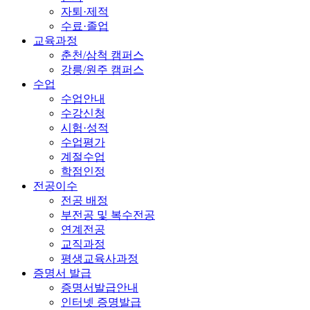
자퇴·제적
수료·졸업
교육과정
춘천/삼척 캠퍼스
강릉/원주 캠퍼스
수업
수업안내
수강신청
시험·성적
수업평가
계절수업
학점인정
전공이수
전공 배정
부전공 및 복수전공
연계전공
교직과정
평생교육사과정
증명서 발급
증명서발급안내
인터넷 증명발급