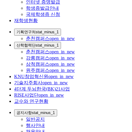
인터넷 증명발급
학생증발급안내
국제학생증 신청
재학생현황
기획연구처
stat_minus_1
춘천캠퍼스
open_in_new
산학협력단
stat_minus_1
춘천캠퍼스
open_in_new
강릉캠퍼스
open_in_new
삼척캠퍼스
open_in_new
원주캠퍼스
open_in_new
KNU창업혁신원
open_in_new
기술지주회사
open_in_new
4단계 두뇌한국(BK)21사업
RISE사업단
open_in_new
교수와 연구현황
공지사항
stat_minus_1
일반공지
행사안내
채용안내