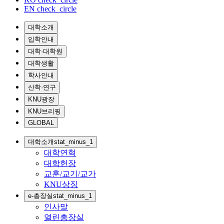
EN
check_circle
대학소개
입학안내
대학·대학원
대학생활
학사안내
산학·연구
KNU광장
KNU브리핑
GLOBAL
대학소개
stat_minus_1
대학연혁
대학헌장
교훈/교기/교가
KNU상징
e-총장실
stat_minus_1
인사말
열린총장실