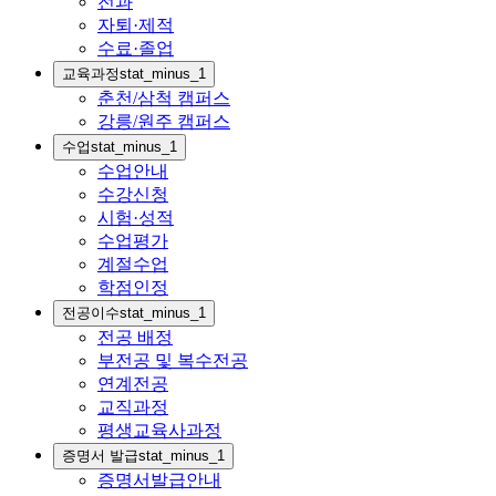
전과
자퇴·제적
수료·졸업
교육과정
stat_minus_1
춘천/삼척 캠퍼스
강릉/원주 캠퍼스
수업
stat_minus_1
수업안내
수강신청
시험·성적
수업평가
계절수업
학점인정
전공이수
stat_minus_1
전공 배정
부전공 및 복수전공
연계전공
교직과정
평생교육사과정
증명서 발급
stat_minus_1
증명서발급안내