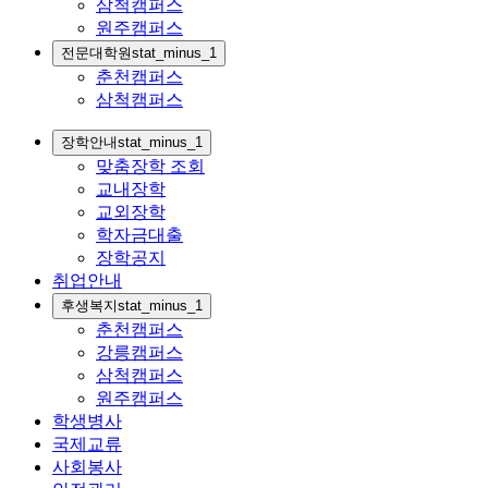
삼척캠퍼스
원주캠퍼스
전문대학원
stat_minus_1
춘천캠퍼스
삼척캠퍼스
장학안내
stat_minus_1
맞춤장학 조회
교내장학
교외장학
학자금대출
장학공지
취업안내
후생복지
stat_minus_1
춘천캠퍼스
강릉캠퍼스
삼척캠퍼스
원주캠퍼스
학생병사
국제교류
사회봉사