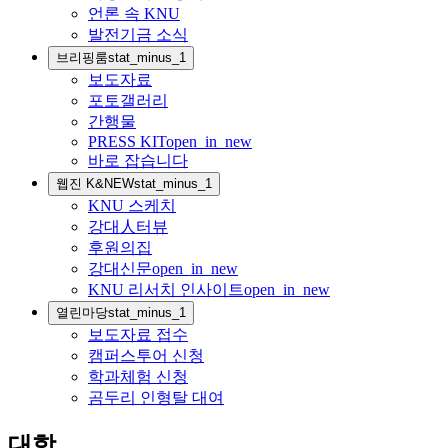
언론 속 KNU
발전기금 소식
브리핑룸
stat_minus_1
보도자료
포토갤러리
간행물
PRESS KIT
open_in_new
바로 잡습니다
웹진 K&NEW
stat_minus_1
KNU 스케치
강대人터뷰
후원의집
강대신문
open_in_new
KNU 리서치 인사이트
open_in_new
열린마당
stat_minus_1
보도자료 접수
캠퍼스투어 신청
학과체험 신청
곰두리 인형탈 대여
대학