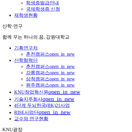
학생증발급안내
국제학생증 신청
재학생현황
산학·연구
함께 꾸는 하나의 꿈, 강원대학교
기획연구처
춘천캠퍼스
open_in_new
산학협력단
춘천캠퍼스
open_in_new
강릉캠퍼스
open_in_new
삼척캠퍼스
open_in_new
원주캠퍼스
open_in_new
open_in_new
KNU창업혁신원
open_in_new
기술지주회사
4단계 두뇌한국(BK)21사업
open_in_new
RISE사업단
교수와 연구현황
KNU광장