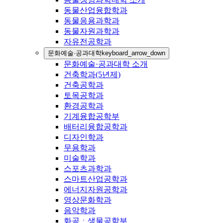
동물산업융합학과
동물응용과학과
동물자원과학과
자유전공학과
문화예술·공과대학
keyboard_arrow_down
문화예술·공과대학 소개
건축학과(5년제)
건축공학과
토목공학과
환경공학과
기계융합공학부
배터리융합공학과
디자인학과
무용학과
미술학과
스포츠과학과
스마트산업공학과
에너지자원공학과
영상문화학과
음악학과
화공ㆍ생물공학부