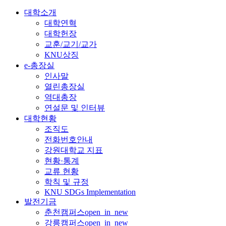
대학소개
대학연혁
대학헌장
교훈/교기/교가
KNU상징
e-총장실
인사말
열린총장실
역대총장
연설문 및 인터뷰
대학현황
조직도
전화번호안내
강원대학교 지표
현황·통계
교류 현황
학칙 및 규정
KNU SDGs Implementation
발전기금
춘천캠퍼스
open_in_new
강릉캠퍼스
open_in_new