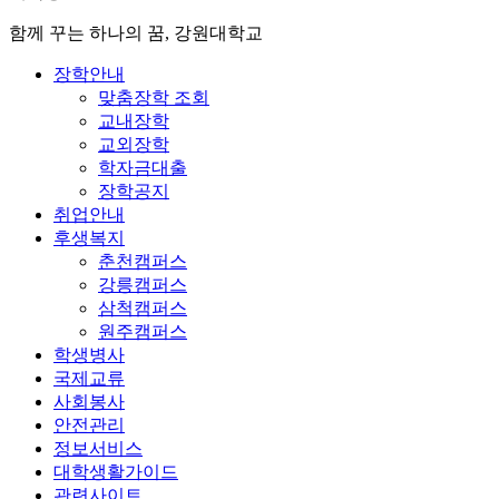
함께 꾸는 하나의 꿈, 강원대학교
장학안내
맞춤장학 조회
교내장학
교외장학
학자금대출
장학공지
취업안내
후생복지
춘천캠퍼스
강릉캠퍼스
삼척캠퍼스
원주캠퍼스
학생병사
국제교류
사회봉사
안전관리
정보서비스
대학생활가이드
관련사이트