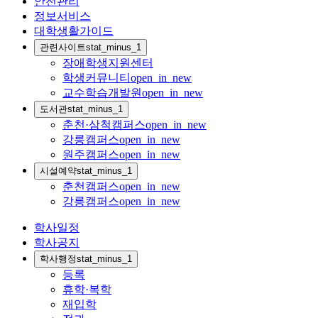
안전관리
정보서비스
대학생활가이드
관련사이트
stat_minus_1
장애학생지원센터
학생커뮤니티
open_in_new
교수학습개발원
open_in_new
도서관
stat_minus_1
춘천·삼척캠퍼스
open_in_new
강릉캠퍼스
open_in_new
원주캠퍼스
open_in_new
시설예약
stat_minus_1
춘천캠퍼스
open_in_new
강릉캠퍼스
open_in_new
학사일정
학사공지
학사행정
stat_minus_1
등록
휴학·복학
재입학