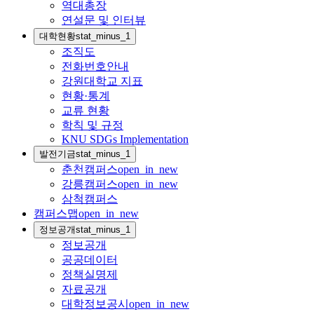
역대총장
연설문 및 인터뷰
대학현황
stat_minus_1
조직도
전화번호안내
강원대학교 지표
현황·통계
교류 현황
학칙 및 규정
KNU SDGs Implementation
발전기금
stat_minus_1
춘천캠퍼스
open_in_new
강릉캠퍼스
open_in_new
삼척캠퍼스
캠퍼스맵
open_in_new
정보공개
stat_minus_1
정보공개
공공데이터
정책실명제
자료공개
대학정보공시
open_in_new