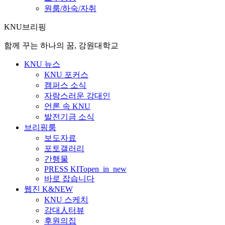
원룸/하숙/자취
KNU브리핑
함께 꾸는 하나의 꿈, 강원대학교
KNU 뉴스
KNU 포커스
캠퍼스 소식
자랑스러운 강대인
언론 속 KNU
발전기금 소식
브리핑룸
보도자료
포토갤러리
간행물
PRESS KIT
open_in_new
바로 잡습니다
웹진 K&NEW
KNU 스케치
강대人터뷰
후원의집