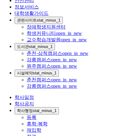
안전관리
정보서비스
대학생활가이드
관련사이트
stat_minus_1
장애학생지원센터
학생커뮤니티
open_in_new
교수학습개발원
open_in_new
도서관
stat_minus_1
춘천·삼척캠퍼스
open_in_new
강릉캠퍼스
open_in_new
원주캠퍼스
open_in_new
시설예약
stat_minus_1
춘천캠퍼스
open_in_new
강릉캠퍼스
open_in_new
학사일정
학사공지
학사행정
stat_minus_1
등록
휴학·복학
재입학