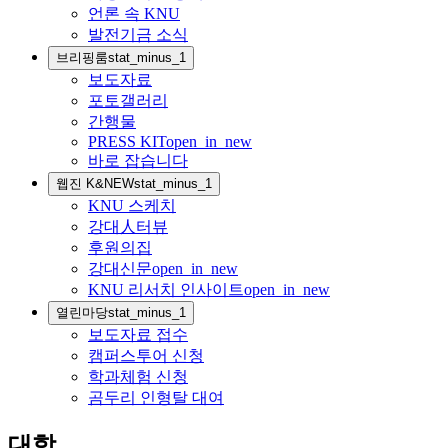
언론 속 KNU
발전기금 소식
브리핑룸
stat_minus_1
보도자료
포토갤러리
간행물
PRESS KIT
open_in_new
바로 잡습니다
웹진 K&NEW
stat_minus_1
KNU 스케치
강대人터뷰
후원의집
강대신문
open_in_new
KNU 리서치 인사이트
open_in_new
열린마당
stat_minus_1
보도자료 접수
캠퍼스투어 신청
학과체험 신청
곰두리 인형탈 대여
대학