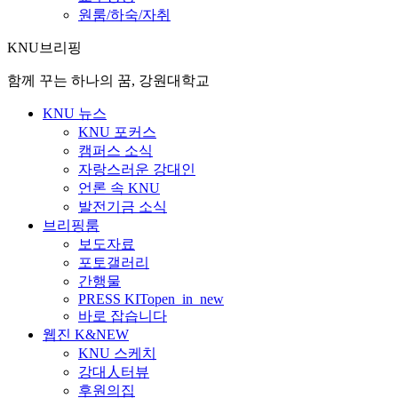
원룸/하숙/자취
KNU브리핑
함께 꾸는 하나의 꿈, 강원대학교
KNU 뉴스
KNU 포커스
캠퍼스 소식
자랑스러운 강대인
언론 속 KNU
발전기금 소식
브리핑룸
보도자료
포토갤러리
간행물
PRESS KIT
open_in_new
바로 잡습니다
웹진 K&NEW
KNU 스케치
강대人터뷰
후원의집