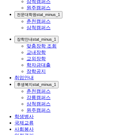
삼척캠퍼스
원주캠퍼스
전문대학원
stat_minus_1
춘천캠퍼스
삼척캠퍼스
장학안내
stat_minus_1
맞춤장학 조회
교내장학
교외장학
학자금대출
장학공지
취업안내
후생복지
stat_minus_1
춘천캠퍼스
강릉캠퍼스
삼척캠퍼스
원주캠퍼스
학생병사
국제교류
사회봉사