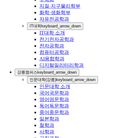
지질·지구물리학부
화학·생화학부
자유전공학과
IT대학
keyboard_arrow_down
IT대학 소개
전기전자공학과
전자공학과
컴퓨터공학과
AI융합학과
디지털밀리터리학과
강릉캠퍼스
keyboard_arrow_down
인문대학(강릉)
keyboard_arrow_down
인문대학 소개
국어국문학과
영어영문학과
독어독문학과
중어중문학과
일본학과
철학과
사학과