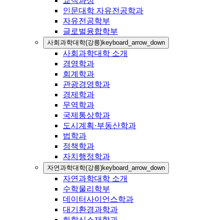
교직과정
인문대학 자유전공학과
자유전공학부
글로벌융합학부
사회과학대학(강릉)
keyboard_arrow_down
사회과학대학 소개
경영학과
회계학과
관광경영학과
경제학과
무역학과
국제통상학과
도시계획·부동산학과
법학과
정책학과
자치행정학과
자연과학대학(강릉)
keyboard_arrow_down
자연과학대학 소개
수학물리학부
데이터사이언스학과
대기환경과학과
화학신소재학과