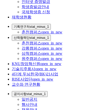
인터넷 증명발급
학생증발급안내
국제학생증 신청
재학생현황
기획연구처
stat_minus_1
춘천캠퍼스
open_in_new
산학협력단
stat_minus_1
춘천캠퍼스
open_in_new
강릉캠퍼스
open_in_new
삼척캠퍼스
open_in_new
원주캠퍼스
open_in_new
KNU창업혁신원
open_in_new
기술지주회사
open_in_new
4단계 두뇌한국(BK)21사업
RISE사업단
open_in_new
교수와 연구현황
공지사항
stat_minus_1
일반공지
행사안내
채용안내