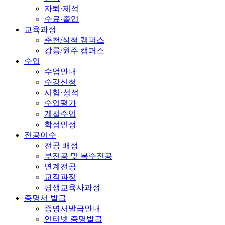
자퇴·제적
수료·졸업
교육과정
춘천/삼척 캠퍼스
강릉/원주 캠퍼스
수업
수업안내
수강신청
시험·성적
수업평가
계절수업
학점인정
전공이수
전공 배정
부전공 및 복수전공
연계전공
교직과정
평생교육사과정
증명서 발급
증명서발급안내
인터넷 증명발급