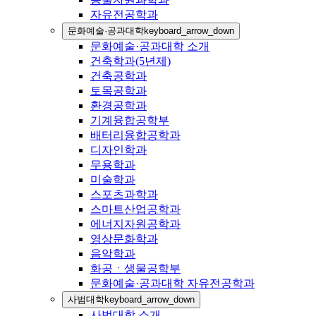
자유전공학과
문화예술·공과대학
keyboard_arrow_down
문화예술·공과대학 소개
건축학과(5년제)
건축공학과
토목공학과
환경공학과
기계융합공학부
배터리융합공학과
디자인학과
무용학과
미술학과
스포츠과학과
스마트산업공학과
에너지자원공학과
영상문화학과
음악학과
화공ㆍ생물공학부
문화예술·공과대학 자유전공학과
사범대학
keyboard_arrow_down
사범대학 소개