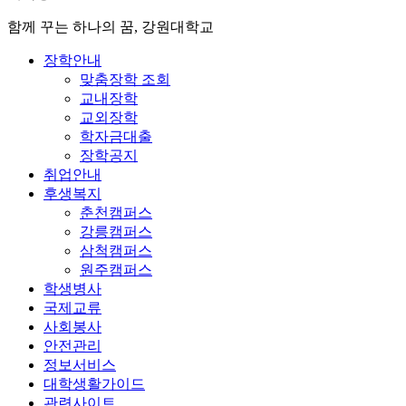
함께 꾸는 하나의 꿈, 강원대학교
장학안내
맞춤장학 조회
교내장학
교외장학
학자금대출
장학공지
취업안내
후생복지
춘천캠퍼스
강릉캠퍼스
삼척캠퍼스
원주캠퍼스
학생병사
국제교류
사회봉사
안전관리
정보서비스
대학생활가이드
관련사이트