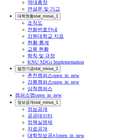
역대총장
연설문 및 기고
대학현황
stat_minus_1
조직도
전화번호안내
강원대학교 지표
현황·통계
교류 현황
학칙 및 규정
KNU SDGs Implementation
발전기금
stat_minus_1
춘천캠퍼스
open_in_new
강릉캠퍼스
open_in_new
삼척캠퍼스
캠퍼스맵
open_in_new
정보공개
stat_minus_1
정보공개
공공데이터
정책실명제
자료공개
대학정보공시
open_in_new