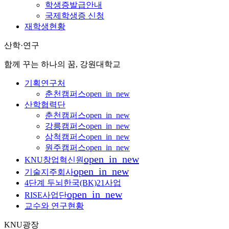
학생증발급안내
국제학생증 신청
재학생현황
산학·연구
함께 꾸는 하나의 꿈, 강원대학교
기획연구처
춘천캠퍼스
open_in_new
산학협력단
춘천캠퍼스
open_in_new
강릉캠퍼스
open_in_new
삼척캠퍼스
open_in_new
원주캠퍼스
open_in_new
open_in_new
KNU창업혁신원
open_in_new
기술지주회사
4단계 두뇌한국(BK)21사업
open_in_new
RISE사업단
교수와 연구현황
KNU광장