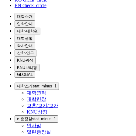
EN
check_circle
대학소개
입학안내
대학·대학원
대학생활
학사안내
산학·연구
KNU광장
KNU브리핑
GLOBAL
대학소개
stat_minus_1
대학연혁
대학헌장
교훈/교기/교가
KNU상징
e-총장실
stat_minus_1
인사말
열린총장실