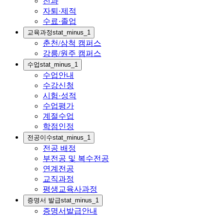
전과
자퇴·제적
수료·졸업
교육과정
stat_minus_1
춘천/삼척 캠퍼스
강릉/원주 캠퍼스
수업
stat_minus_1
수업안내
수강신청
시험·성적
수업평가
계절수업
학점인정
전공이수
stat_minus_1
전공 배정
부전공 및 복수전공
연계전공
교직과정
평생교육사과정
증명서 발급
stat_minus_1
증명서발급안내