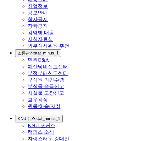
취업정보
공모안내
학사공지
장학공지
감염병 대응
서식자료실
외부심사위원 추천
소통광장
stat_minus_1
민원Q&A
예산낭비신고센터
부정부패신고센터
구성원 의견수렴
분실물 습득신고
시설물 고장신고
교우광장
원룸/하숙/자취
KNU 뉴스
stat_minus_1
KNU 포커스
캠퍼스 소식
자랑스러운 강대인