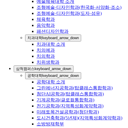
예술체육대학 소개
조형예술·디자인학과(한국화·서양화·조소)
조형예술·디자인학과(도자·섬유)
체육학과
음악학과
패션디자인학과
치과대학
keyboard_arrow_down
치과대학 소개
치의예과
치의학과
치위생학과
삼척캠퍼스
keyboard_arrow_down
공학대학
keyboard_arrow_down
공학대학 소개
그린에너지공학과(탑클래스통합학과)
첨단AI공학과(탑클래스통합학과)
기계공학과(글로컬통합학과)
전기공학과(지역특성화계약학과)
미래토목건설공학과(첨단학과)
도시건축학과(5년제)(지역특성화계약학과)
소방방재학부