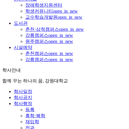
장애학생지원센터
학생커뮤니티
open_in_new
교수학습개발원
open_in_new
도서관
춘천·삼척캠퍼스
open_in_new
강릉캠퍼스
open_in_new
원주캠퍼스
open_in_new
시설예약
춘천캠퍼스
open_in_new
강릉캠퍼스
open_in_new
학사안내
함께 꾸는 하나의 꿈, 강원대학교
학사일정
학사공지
학사행정
등록
휴학·복학
재입학
전과