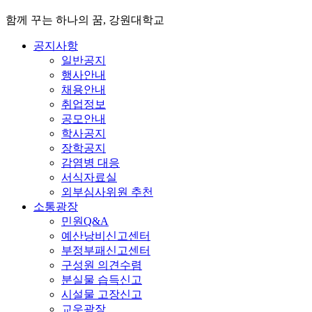
함께 꾸는 하나의 꿈, 강원대학교
공지사항
일반공지
행사안내
채용안내
취업정보
공모안내
학사공지
장학공지
감염병 대응
서식자료실
외부심사위원 추천
소통광장
민원Q&A
예산낭비신고센터
부정부패신고센터
구성원 의견수렴
분실물 습득신고
시설물 고장신고
교우광장