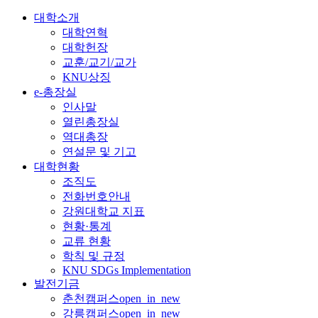
대학소개
대학연혁
대학헌장
교훈/교기/교가
KNU상징
e-총장실
인사말
열린총장실
역대총장
연설문 및 기고
대학현황
조직도
전화번호안내
강원대학교 지표
현황·통계
교류 현황
학칙 및 규정
KNU SDGs Implementation
발전기금
춘천캠퍼스
open_in_new
강릉캠퍼스
open_in_new