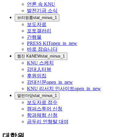
언론 속 KNU
발전기금 소식
브리핑룸
stat_minus_1
보도자료
포토갤러리
간행물
PRESS KIT
open_in_new
바로 잡습니다
웹진 K&NEW
stat_minus_1
KNU 스케치
강대人터뷰
후원의집
강대신문
open_in_new
KNU 리서치 인사이트
open_in_new
열린마당
stat_minus_1
보도자료 접수
캠퍼스투어 신청
학과체험 신청
곰두리 인형탈 대여
대학원