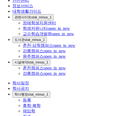
안전관리
정보서비스
대학생활가이드
관련사이트
stat_minus_1
장애학생지원센터
학생커뮤니티
open_in_new
교수학습개발원
open_in_new
도서관
stat_minus_1
춘천·삼척캠퍼스
open_in_new
강릉캠퍼스
open_in_new
원주캠퍼스
open_in_new
시설예약
stat_minus_1
춘천캠퍼스
open_in_new
강릉캠퍼스
open_in_new
학사일정
학사공지
학사행정
stat_minus_1
등록
휴학·복학
재입학