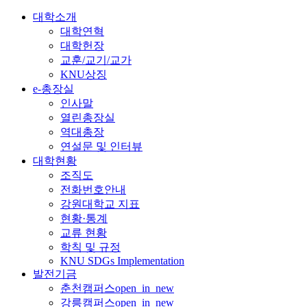
대학소개
대학연혁
대학헌장
교훈/교기/교가
KNU상징
e-총장실
인사말
열린총장실
역대총장
연설문 및 인터뷰
대학현황
조직도
전화번호안내
강원대학교 지표
현황·통계
교류 현황
학칙 및 규정
KNU SDGs Implementation
발전기금
춘천캠퍼스
open_in_new
강릉캠퍼스
open_in_new