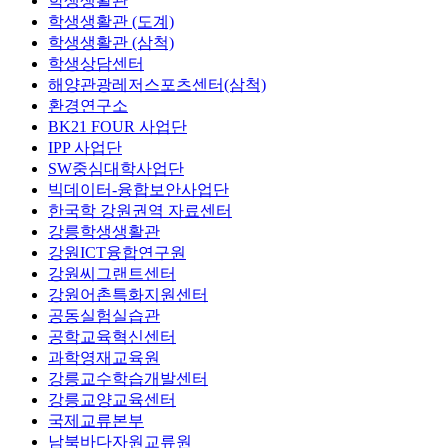
학생생활관
학생생활관 (도계)
학생생활관 (삼척)
학생상담센터
해양관광레저스포츠센터(삼척)
환경연구소
BK21 FOUR 사업단
IPP 사업단
SW중심대학사업단
빅데이터-융합보안사업단
한국학 강원권역 자료센터
강릉학생생활관
강원ICT융합연구원
강원씨그랜트센터
강원어촌특화지원센터
공동실험실습관
공학교육혁신센터
과학영재교육원
강릉교수학습개발센터
강릉교양교육센터
국제교류본부
남북바다자원교류원