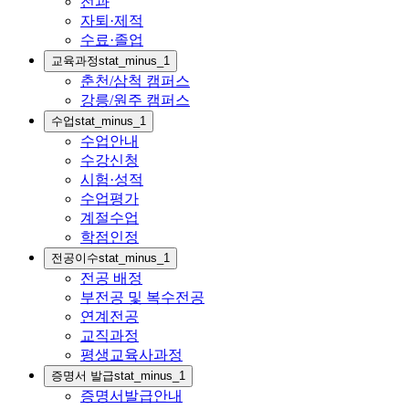
전과
자퇴·제적
수료·졸업
교육과정
stat_minus_1
춘천/삼척 캠퍼스
강릉/원주 캠퍼스
수업
stat_minus_1
수업안내
수강신청
시험·성적
수업평가
계절수업
학점인정
전공이수
stat_minus_1
전공 배정
부전공 및 복수전공
연계전공
교직과정
평생교육사과정
증명서 발급
stat_minus_1
증명서발급안내