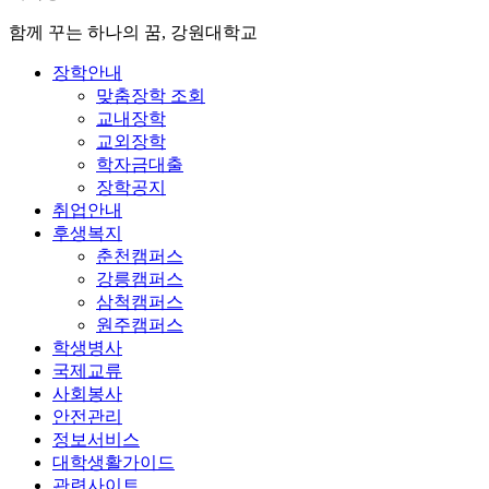
함께 꾸는 하나의 꿈, 강원대학교
장학안내
맞춤장학 조회
교내장학
교외장학
학자금대출
장학공지
취업안내
후생복지
춘천캠퍼스
강릉캠퍼스
삼척캠퍼스
원주캠퍼스
학생병사
국제교류
사회봉사
안전관리
정보서비스
대학생활가이드
관련사이트