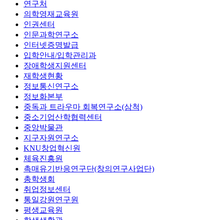
연구처
의학영재교육원
인권센터
인문과학연구소
인터넷증명발급
입학안내/입학관리과
장애학생지원센터
재학생현황
정보통신연구소
정보화본부
중독과 트라우마 회복연구소(삼척)
중소기업산학협력센터
중앙박물관
지구자원연구소
KNU창업혁신원
체육진흥원
촉매유기반응연구단(창의연구사업단)
총학생회
취업정보센터
통일강원연구원
평생교육원