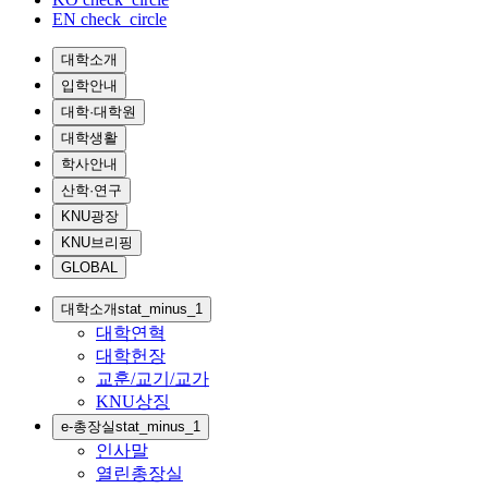
EN
check_circle
대학소개
입학안내
대학·대학원
대학생활
학사안내
산학·연구
KNU광장
KNU브리핑
GLOBAL
대학소개
stat_minus_1
대학연혁
대학헌장
교훈/교기/교가
KNU상징
e-총장실
stat_minus_1
인사말
열린총장실