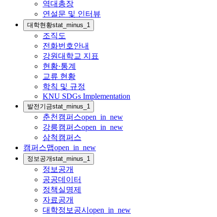
역대총장
연설문 및 인터뷰
대학현황
stat_minus_1
조직도
전화번호안내
강원대학교 지표
현황·통계
교류 현황
학칙 및 규정
KNU SDGs Implementation
발전기금
stat_minus_1
춘천캠퍼스
open_in_new
강릉캠퍼스
open_in_new
삼척캠퍼스
캠퍼스맵
open_in_new
정보공개
stat_minus_1
정보공개
공공데이터
정책실명제
자료공개
대학정보공시
open_in_new