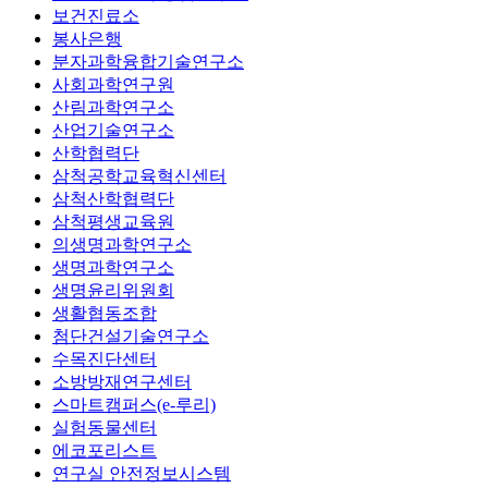
보건진료소
봉사은행
분자과학융합기술연구소
사회과학연구원
산림과학연구소
산업기술연구소
산학협력단
삼척공학교육혁신센터
삼척산학협력단
삼척평생교육원
의생명과학연구소
생명과학연구소
생명윤리위원회
생활협동조합
첨단건설기술연구소
수목진단센터
소방방재연구센터
스마트캠퍼스(e-루리)
실험동물센터
에코포리스트
연구실 안전정보시스템