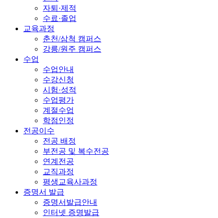
자퇴·제적
수료·졸업
교육과정
춘천/삼척 캠퍼스
강릉/원주 캠퍼스
수업
수업안내
수강신청
시험·성적
수업평가
계절수업
학점인정
전공이수
전공 배정
부전공 및 복수전공
연계전공
교직과정
평생교육사과정
증명서 발급
증명서발급안내
인터넷 증명발급