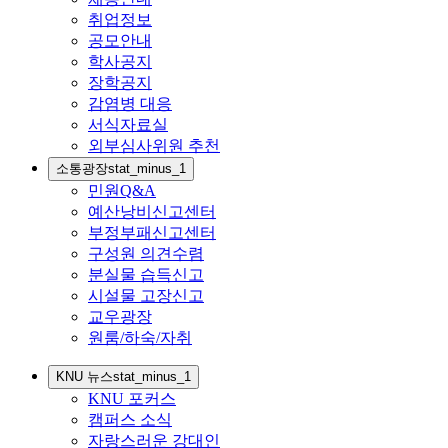
취업정보
공모안내
학사공지
장학공지
감염병 대응
서식자료실
외부심사위원 추천
소통광장
stat_minus_1
민원Q&A
예산낭비신고센터
부정부패신고센터
구성원 의견수렴
분실물 습득신고
시설물 고장신고
교우광장
원룸/하숙/자취
KNU 뉴스
stat_minus_1
KNU 포커스
캠퍼스 소식
자랑스러운 강대인