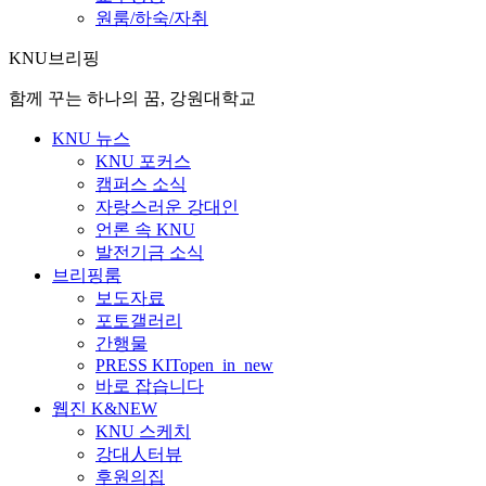
원룸/하숙/자취
KNU브리핑
함께 꾸는 하나의 꿈, 강원대학교
KNU 뉴스
KNU 포커스
캠퍼스 소식
자랑스러운 강대인
언론 속 KNU
발전기금 소식
브리핑룸
보도자료
포토갤러리
간행물
PRESS KIT
open_in_new
바로 잡습니다
웹진 K&NEW
KNU 스케치
강대人터뷰
후원의집