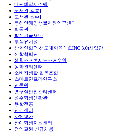
대관예약시스템
도서관[강릉]
도서관[원주]
동해안해양생물자원연구센터
박물관
발전기금재단
부설유치원
산학연협력 선도대학육성(LINC 3.0)사업단
산학협력단
생활스포츠지도사연수원
성과관리센터
소비자생활 협동조합
스마트인프라연구소
언론원
연구실안전관리센터
원주학생생활관
융합전공
인권센터
자체평가
장애학생지원센터
전임교원 신규채용