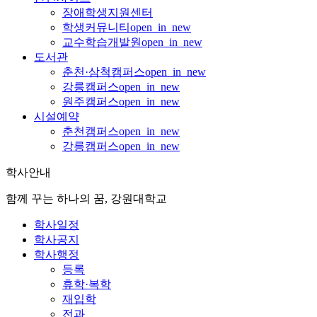
장애학생지원센터
학생커뮤니티
open_in_new
교수학습개발원
open_in_new
도서관
춘천·삼척캠퍼스
open_in_new
강릉캠퍼스
open_in_new
원주캠퍼스
open_in_new
시설예약
춘천캠퍼스
open_in_new
강릉캠퍼스
open_in_new
학사안내
함께 꾸는 하나의 꿈, 강원대학교
학사일정
학사공지
학사행정
등록
휴학·복학
재입학
전과