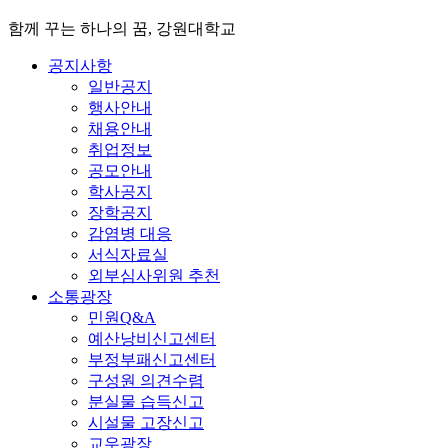
함께 꾸는 하나의 꿈, 강원대학교
공지사항
일반공지
행사안내
채용안내
취업정보
공모안내
학사공지
장학공지
감염병 대응
서식자료실
외부심사위원 추천
소통광장
민원Q&A
예산낭비신고센터
부정부패신고센터
구성원 의견수렴
분실물 습득신고
시설물 고장신고
교우광장