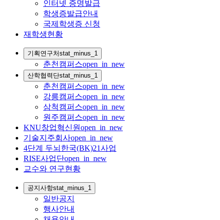
인터넷 증명발급
학생증발급안내
국제학생증 신청
재학생현황
기획연구처
stat_minus_1
춘천캠퍼스
open_in_new
산학협력단
stat_minus_1
춘천캠퍼스
open_in_new
강릉캠퍼스
open_in_new
삼척캠퍼스
open_in_new
원주캠퍼스
open_in_new
KNU창업혁신원
open_in_new
기술지주회사
open_in_new
4단계 두뇌한국(BK)21사업
RISE사업단
open_in_new
교수와 연구현황
공지사항
stat_minus_1
일반공지
행사안내
채용안내