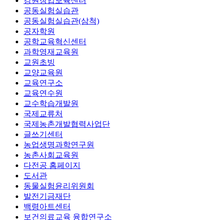
강원창업보육센터
공동실험실습관
공동실험실습관(삼척)
공자학원
공학교육혁신센터
과학영재교육원
교원초빙
교양교육원
교육연구소
교육연수원
교수학습개발원
국제교류처
국제농촌개발협력사업단
글쓰기센터
농업생명과학연구원
농촌사회교육원
다전공 홈페이지
도서관
동물실험윤리위원회
발전기금재단
백령아트센터
보건의료교육 융합연구소