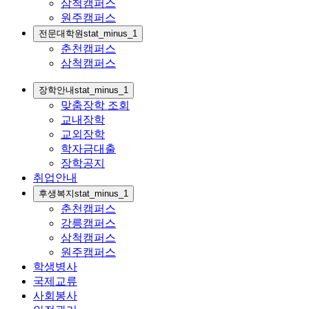
삼척캠퍼스
원주캠퍼스
전문대학원
stat_minus_1
춘천캠퍼스
삼척캠퍼스
장학안내
stat_minus_1
맞춤장학 조회
교내장학
교외장학
학자금대출
장학공지
취업안내
후생복지
stat_minus_1
춘천캠퍼스
강릉캠퍼스
삼척캠퍼스
원주캠퍼스
학생병사
국제교류
사회봉사