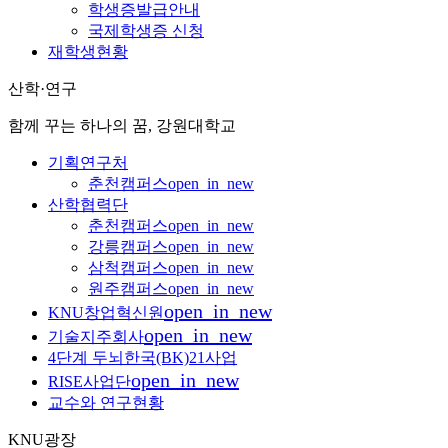
학생증발급안내
국제학생증 신청
재학생현황
산학·연구
함께 꾸는 하나의 꿈, 강원대학교
기획연구처
춘천캠퍼스
open_in_new
산학협력단
춘천캠퍼스
open_in_new
강릉캠퍼스
open_in_new
삼척캠퍼스
open_in_new
원주캠퍼스
open_in_new
open_in_new
KNU창업혁신원
open_in_new
기술지주회사
4단계 두뇌한국(BK)21사업
open_in_new
RISE사업단
교수와 연구현황
KNU광장