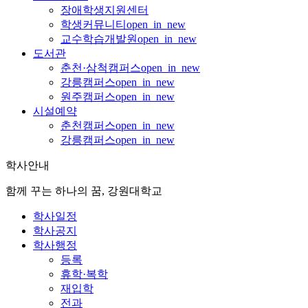
장애학생지원센터
학생커뮤니티
open_in_new
교수학습개발원
open_in_new
도서관
춘천·삼척캠퍼스
open_in_new
강릉캠퍼스
open_in_new
원주캠퍼스
open_in_new
시설예약
춘천캠퍼스
open_in_new
강릉캠퍼스
open_in_new
학사안내
함께 꾸는 하나의 꿈, 강원대학교
학사일정
학사공지
학사행정
등록
휴학·복학
재입학
전과