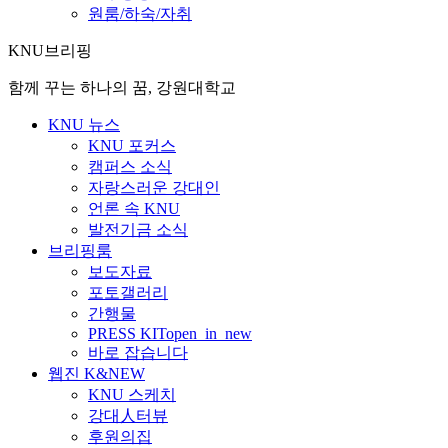
원룸/하숙/자취
KNU브리핑
함께 꾸는 하나의 꿈, 강원대학교
KNU 뉴스
KNU 포커스
캠퍼스 소식
자랑스러운 강대인
언론 속 KNU
발전기금 소식
브리핑룸
보도자료
포토갤러리
간행물
PRESS KIT
open_in_new
바로 잡습니다
웹진 K&NEW
KNU 스케치
강대人터뷰
후원의집