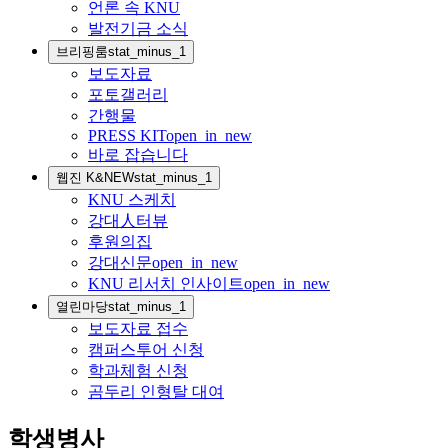
언론 속 KNU
발전기금 소식
브리핑룸
stat_minus_1
보도자료
포토갤러리
간행물
PRESS KIT
open_in_new
바로 잡습니다
웹진 K&NEW
stat_minus_1
KNU 스케치
강대人터뷰
후원의집
강대신문
open_in_new
KNU 리서치 인사이트
open_in_new
열린마당
stat_minus_1
보도자료 접수
캠퍼스투어 신청
학과체험 신청
곰두리 인형탈 대여
학생병사