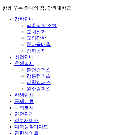
함께 꾸는 하나의 꿈, 강원대학교
장학안내
맞춤장학 조회
교내장학
교외장학
학자금대출
장학공지
취업안내
후생복지
춘천캠퍼스
강릉캠퍼스
삼척캠퍼스
원주캠퍼스
학생병사
국제교류
사회봉사
안전관리
정보서비스
대학생활가이드
관련사이트