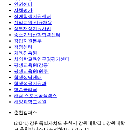
인권센터
자체평가
장애학생지원센터
전임교원 신규채용
정부재정지원사업
중소기업산학협력센터
창업지원본부
청렴센터
체육진흥원
치의학교육연구및평가센터
평생교육원[강릉]
평생교육원[원주]
학생상담센터
학생성공지원과
학습클리닉
해람 스포츠콤플렉스
해양과학교육원
춘천캠퍼스
(24341) 강원특별자치도 춘천시 강원대학길 1 강원대학
교 춘천캠퍼스
대표전화
033-250-6114