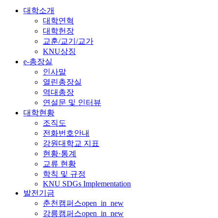
대학소개
대학연혁
대학헌장
교훈/교기/교가
KNU상징
e-총장실
인사말
열린총장실
역대총장
연설문 및 인터뷰
대학현황
조직도
전화번호안내
강원대학교 지표
현황·통계
교류 현황
학칙 및 규정
KNU SDGs Implementation
발전기금
춘천캠퍼스
open_in_new
강릉캠퍼스
open_in_new