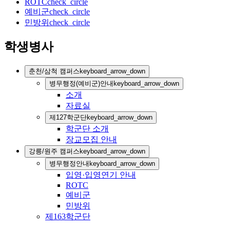
ROTC
check_circle
예비군
check_circle
민방위
check_circle
학생병사
춘천/삼척 캠퍼스
keyboard_arrow_down
병무행정(예비군)안내
keyboard_arrow_down
소개
자료실
제127학군단
keyboard_arrow_down
학군단 소개
장교모집 안내
강릉/원주 캠퍼스
keyboard_arrow_down
병무행정안내
keyboard_arrow_down
입영·입영연기 안내
ROTC
예비군
민방위
제163학군단