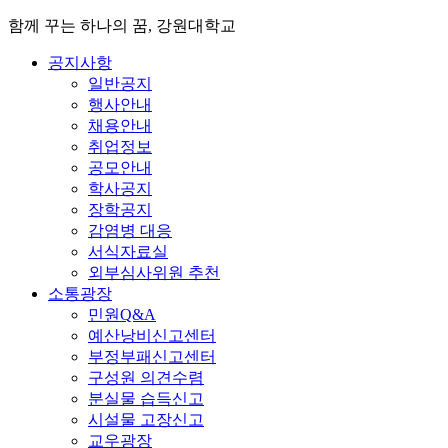
함께 꾸는 하나의 꿈, 강원대학교
공지사항
일반공지
행사안내
채용안내
취업정보
공모안내
학사공지
장학공지
감염병 대응
서식자료실
외부심사위원 추천
소통광장
민원Q&A
예산낭비신고센터
부정부패신고센터
구성원 의견수렴
분실물 습득신고
시설물 고장신고
교우광장