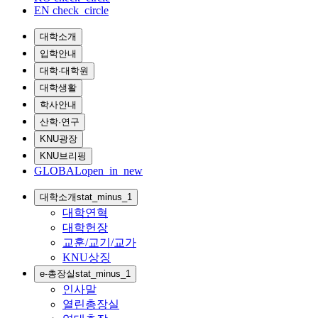
EN
check_circle
대학소개
입학안내
대학·대학원
대학생활
학사안내
산학·연구
KNU광장
KNU브리핑
GLOBAL
open_in_new
대학소개
stat_minus_1
대학연혁
대학헌장
교훈/교기/교가
KNU상징
e-총장실
stat_minus_1
인사말
열린총장실