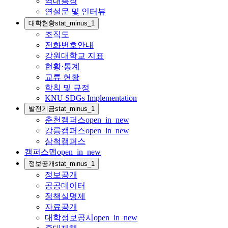
역대총장
연설문 및 인터뷰
대학현황
stat_minus_1
조직도
전화번호안내
강원대학교 지표
현황·통계
교류 현황
학칙 및 규정
KNU SDGs Implementation
발전기금
stat_minus_1
춘천캠퍼스
open_in_new
강릉캠퍼스
open_in_new
삼척캠퍼스
캠퍼스맵
open_in_new
정보공개
stat_minus_1
정보공개
공공데이터
정책실명제
자료공개
대학정보공시
open_in_new