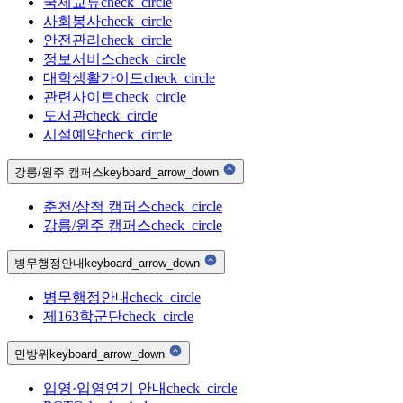
국제교류
check_circle
사회봉사
check_circle
안전관리
check_circle
정보서비스
check_circle
대학생활가이드
check_circle
관련사이트
check_circle
도서관
check_circle
시설예약
check_circle
강릉/원주 캠퍼스
keyboard_arrow_down
춘천/삼척 캠퍼스
check_circle
강릉/원주 캠퍼스
check_circle
병무행정안내
keyboard_arrow_down
병무행정안내
check_circle
제163학군단
check_circle
민방위
keyboard_arrow_down
입영·입영연기 안내
check_circle