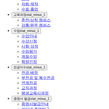
자퇴·제적
수료·졸업
교육과정
stat_minus_1
춘천/삼척 캠퍼스
강릉/원주 캠퍼스
수업
stat_minus_1
수업안내
수강신청
시험·성적
수업평가
계절수업
학점인정
전공이수
stat_minus_1
전공 배정
부전공 및 복수전공
연계전공
교직과정
평생교육사과정
증명서 발급
stat_minus_1
증명서발급안내