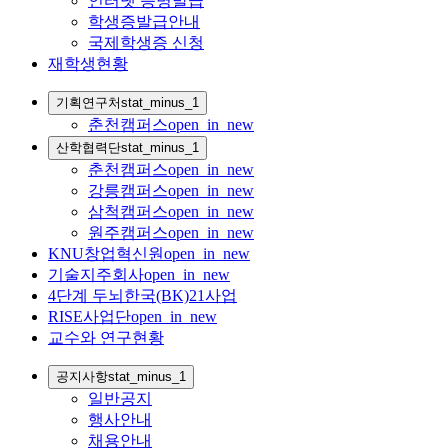
인터넷 증명발급
학생증발급안내
국제학생증 신청
재학생현황
기획연구처
stat_minus_1
춘천캠퍼스
open_in_new
산학협력단
stat_minus_1
춘천캠퍼스
open_in_new
강릉캠퍼스
open_in_new
삼척캠퍼스
open_in_new
원주캠퍼스
open_in_new
KNU창업혁신원
open_in_new
기술지주회사
open_in_new
4단계 두뇌한국(BK)21사업
RISE사업단
open_in_new
교수와 연구현황
공지사항
stat_minus_1
일반공지
행사안내
채용안내