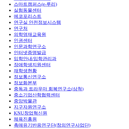
스마트캠퍼스(e-루리)
실험동물센터
에코포리스트
연구실 안전정보시스템
연구처
의학영재교육원
인권센터
인문과학연구소
인터넷증명발급
입학안내/입학관리과
장애학생지원센터
재학생현황
정보통신연구소
정보화본부
중독과 트라우마 회복연구소(삼척)
중소기업산학협력센터
중앙박물관
지구자원연구소
KNU창업혁신원
체육진흥원
촉매유기반응연구단(창의연구사업단)