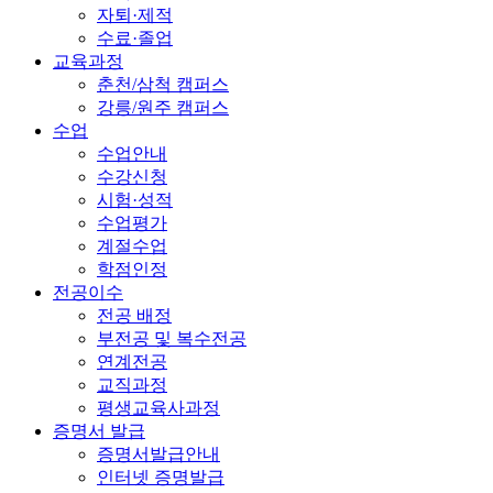
자퇴·제적
수료·졸업
교육과정
춘천/삼척 캠퍼스
강릉/원주 캠퍼스
수업
수업안내
수강신청
시험·성적
수업평가
계절수업
학점인정
전공이수
전공 배정
부전공 및 복수전공
연계전공
교직과정
평생교육사과정
증명서 발급
증명서발급안내
인터넷 증명발급