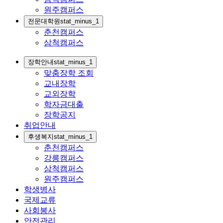
원주캠퍼스
전문대학원
stat_minus_1
춘천캠퍼스
삼척캠퍼스
장학안내
stat_minus_1
맞춤장학 조회
교내장학
교외장학
학자금대출
장학공지
취업안내
후생복지
stat_minus_1
춘천캠퍼스
강릉캠퍼스
삼척캠퍼스
원주캠퍼스
학생병사
국제교류
사회봉사
안전관리