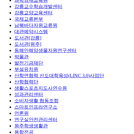
과학영재교육원
강릉교수학습개발센터
강릉교양교육센터
국제교류본부
남북바다자원교류원
대관예약시스템
도서관[강릉]
도서관[원주]
동해안해양생물자원연구센터
박물관
발전기금재단
부설유치원
산학연협력 선도대학육성(LINC 3.0)사업단
산학협력단
생활스포츠지도사연수원
성과관리센터
소비자생활 협동조합
스마트인프라연구소
언론원
연구실안전관리센터
원주학생생활관
융합전공