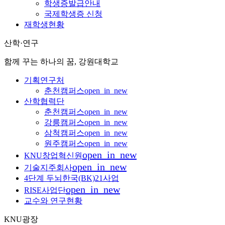
학생증발급안내
국제학생증 신청
재학생현황
산학·연구
함께 꾸는 하나의 꿈, 강원대학교
기획연구처
춘천캠퍼스
open_in_new
산학협력단
춘천캠퍼스
open_in_new
강릉캠퍼스
open_in_new
삼척캠퍼스
open_in_new
원주캠퍼스
open_in_new
open_in_new
KNU창업혁신원
open_in_new
기술지주회사
4단계 두뇌한국(BK)21사업
open_in_new
RISE사업단
교수와 연구현황
KNU광장