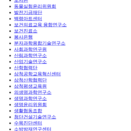
도서관
동물실험윤리위원회
발전기금재단
백령아트센터
보건의료교육 융합연구소
보건진료소
봉사은행
분자과학융합기술연구소
사회과학연구원
산림과학연구소
산업기술연구소
산학협력단
삼척공학교육혁신센터
삼척산학협력단
삼척평생교육원
의생명과학연구소
생명과학연구소
생명윤리위원회
생활협동조합
첨단건설기술연구소
수목진단센터
소방방재연구센터