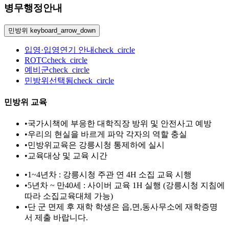
병무행정안내
민방위
keyboard_arrow_down
입영·입영연기 안내
check_circle
ROTC
check_circle
예비군
check_circle
민방위
선택됨
check_circle
민방위 교육
•
국가시책에 부응한 대학직장 방위 및 안전사고 예방
•
우리의 현실을 바르게 파악 각자의 역할 충실
•
민방위교육은 강릉시청 통제하에 실시
•
교육대상 및 교육 시간
•
1~4년차 : 강릉시청 주관 연 4H 소집 교육 시행
•
5년차 ~ 만40세 : 사이버 교육 1H 실행 (강릉시청 지침에
따라 소집교육대체 가능)
•
단 군 면제 후 재학 학생은 읍,면,동사무소에 재학증명
서 제출 바랍니다.