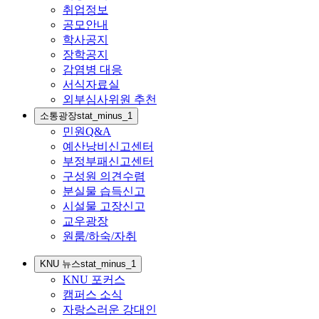
취업정보
공모안내
학사공지
장학공지
감염병 대응
서식자료실
외부심사위원 추천
소통광장
stat_minus_1
민원Q&A
예산낭비신고센터
부정부패신고센터
구성원 의견수렴
분실물 습득신고
시설물 고장신고
교우광장
원룸/하숙/자취
KNU 뉴스
stat_minus_1
KNU 포커스
캠퍼스 소식
자랑스러운 강대인