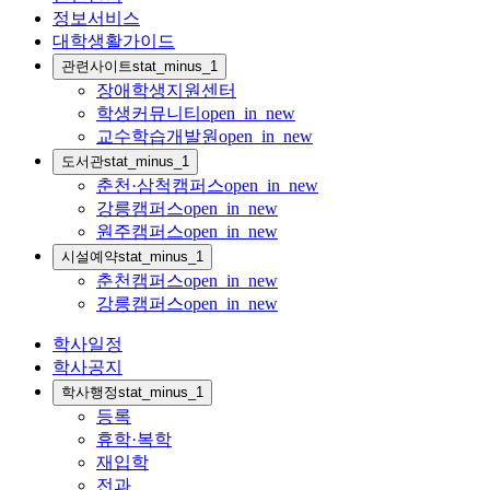
정보서비스
대학생활가이드
관련사이트
stat_minus_1
장애학생지원센터
학생커뮤니티
open_in_new
교수학습개발원
open_in_new
도서관
stat_minus_1
춘천·삼척캠퍼스
open_in_new
강릉캠퍼스
open_in_new
원주캠퍼스
open_in_new
시설예약
stat_minus_1
춘천캠퍼스
open_in_new
강릉캠퍼스
open_in_new
학사일정
학사공지
학사행정
stat_minus_1
등록
휴학·복학
재입학
전과