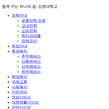
함께 꾸는 하나의 꿈, 강원대학교
장학안내
맞춤장학 조회
교내장학
교외장학
학자금대출
장학공지
취업안내
후생복지
춘천캠퍼스
강릉캠퍼스
삼척캠퍼스
원주캠퍼스
학생병사
국제교류
사회봉사
안전관리
정보서비스
대학생활가이드
관련사이트