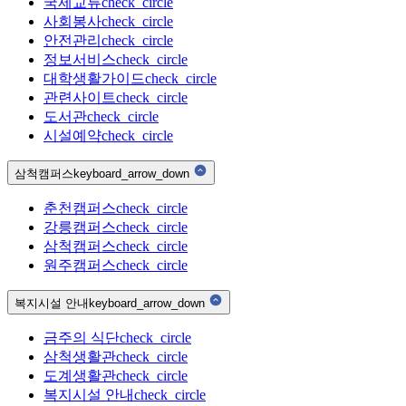
국제교류
check_circle
사회봉사
check_circle
안전관리
check_circle
정보서비스
check_circle
대학생활가이드
check_circle
관련사이트
check_circle
도서관
check_circle
시설예약
check_circle
삼척캠퍼스
keyboard_arrow_down
춘천캠퍼스
check_circle
강릉캠퍼스
check_circle
삼척캠퍼스
check_circle
원주캠퍼스
check_circle
복지시설 안내
keyboard_arrow_down
금주의 식단
check_circle
삼척생활관
check_circle
도계생활관
check_circle
복지시설 안내
check_circle