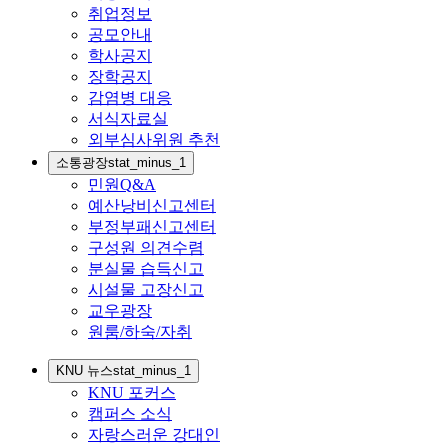
취업정보
공모안내
학사공지
장학공지
감염병 대응
서식자료실
외부심사위원 추천
소통광장
stat_minus_1
민원Q&A
예산낭비신고센터
부정부패신고센터
구성원 의견수렴
분실물 습득신고
시설물 고장신고
교우광장
원룸/하숙/자취
KNU 뉴스
stat_minus_1
KNU 포커스
캠퍼스 소식
자랑스러운 강대인