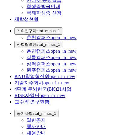
인터넷 증명발급
학생증발급안내
국제학생증 신청
재학생현황
기획연구처
stat_minus_1
춘천캠퍼스
open_in_new
산학협력단
stat_minus_1
춘천캠퍼스
open_in_new
강릉캠퍼스
open_in_new
삼척캠퍼스
open_in_new
원주캠퍼스
open_in_new
KNU창업혁신원
open_in_new
기술지주회사
open_in_new
4단계 두뇌한국(BK)21사업
RISE사업단
open_in_new
교수와 연구현황
공지사항
stat_minus_1
일반공지
행사안내
채용안내