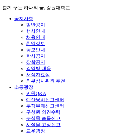
함께 꾸는 하나의 꿈, 강원대학교
공지사항
일반공지
행사안내
채용안내
취업정보
공모안내
학사공지
장학공지
감염병 대응
서식자료실
외부심사위원 추천
소통광장
민원Q&A
예산낭비신고센터
부정부패신고센터
구성원 의견수렴
분실물 습득신고
시설물 고장신고
교우광장