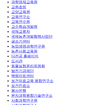
과학영재교육원
교원초빙
교양교육원
교육연구소
교육연수원
교수학습개발원
국제교류처
국제농촌개발협력사업단
글쓰기센터
농업생명과학연구원
농촌사회교육원
다전공 홈페이지
도서관
동물실험윤리위원회
발전기금재단
백령아트센터
보건의료교육 융합연구소
보건진료소
봉사은행
분자과학융합기술연구소
사회과학연구원