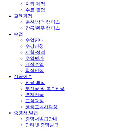
자퇴·제적
수료·졸업
교육과정
춘천/삼척 캠퍼스
강릉/원주 캠퍼스
수업
수업안내
수강신청
시험·성적
수업평가
계절수업
학점인정
전공이수
전공 배정
부전공 및 복수전공
연계전공
교직과정
평생교육사과정
증명서 발급
증명서발급안내
인터넷 증명발급