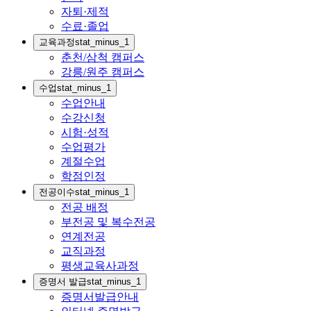
자퇴·제적
수료·졸업
교육과정
stat_minus_1
춘천/삼척 캠퍼스
강릉/원주 캠퍼스
수업
stat_minus_1
수업안내
수강신청
시험·성적
수업평가
계절수업
학점인정
전공이수
stat_minus_1
전공 배정
부전공 및 복수전공
연계전공
교직과정
평생교육사과정
증명서 발급
stat_minus_1
증명서발급안내