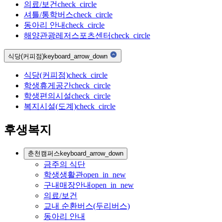
의료/보건
check_circle
셔틀/통학버스
check_circle
동아리 안내
check_circle
해양관광레저스포츠센터
check_circle
식당(커피점)
keyboard_arrow_down
식당(커피점)
check_circle
학생휴게공간
check_circle
학생편의시설
check_circle
복지시설(도계)
check_circle
후생복지
춘천캠퍼스
keyboard_arrow_down
금주의 식단
학생생활관
open_in_new
구내매장안내
open_in_new
의료/보건
교내 순환버스(두리버스)
동아리 안내