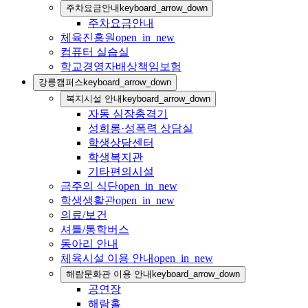
주차요금안내
keyboard_arrow_down
주차요금안내
체육진흥원
open_in_new
컴퓨터 실습실
학교경영자배상책임보험
강릉캠퍼스
keyboard_arrow_down
복지시설 안내
keyboard_arrow_down
자동 심장충격기
성희롱·성폭력 상담실
학생상담센터
학생복지관
기타편의시설
금주의 식단
open_in_new
학생생활관
open_in_new
의료/보건
셔틀/통학버스
동아리 안내
체육시설 이용 안내
open_in_new
해람문화관 이용 안내
keyboard_arrow_down
공연장
해람홀