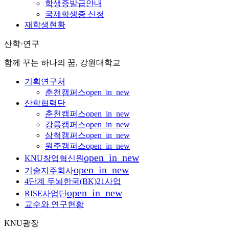
학생증발급안내
국제학생증 신청
재학생현황
산학·연구
함께 꾸는 하나의 꿈, 강원대학교
기획연구처
춘천캠퍼스
open_in_new
산학협력단
춘천캠퍼스
open_in_new
강릉캠퍼스
open_in_new
삼척캠퍼스
open_in_new
원주캠퍼스
open_in_new
open_in_new
KNU창업혁신원
open_in_new
기술지주회사
4단계 두뇌한국(BK)21사업
open_in_new
RISE사업단
교수와 연구현황
KNU광장