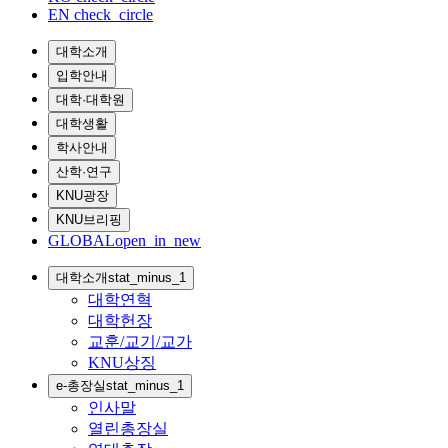
EN
check_circle
대학소개
입학안내
대학·대학원
대학생활
학사안내
산학·연구
KNU광장
KNU브리핑
GLOBAL
open_in_new
대학소개
stat_minus_1
대학연혁
대학헌장
교훈/교기/교가
KNU상징
e-총장실
stat_minus_1
인사말
열린총장실