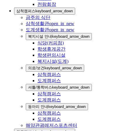
전람회장
삼척캠퍼스
keyboard_arrow_down
금주의 식단
삼척생활관
open_in_new
도계생활관
open_in_new
복지시설 안내
keyboard_arrow_down
식당(커피점)
학생휴게공간
학생편의시설
복지시설(도계)
의료/보건
keyboard_arrow_down
삼척캠퍼스
도계캠퍼스
셔틀/통학버스
keyboard_arrow_down
삼척캠퍼스
도계캠퍼스
동아리 안내
keyboard_arrow_down
삼척캠퍼스
도계캠퍼스
해양관광레저스포츠센터