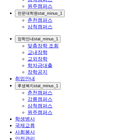
원주캠퍼스
전문대학원
stat_minus_1
춘천캠퍼스
삼척캠퍼스
장학안내
stat_minus_1
맞춤장학 조회
교내장학
교외장학
학자금대출
장학공지
취업안내
후생복지
stat_minus_1
춘천캠퍼스
강릉캠퍼스
삼척캠퍼스
원주캠퍼스
학생병사
국제교류
사회봉사
안전관리