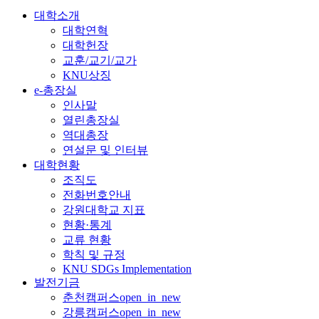
대학소개
대학연혁
대학헌장
교훈/교기/교가
KNU상징
e-총장실
인사말
열린총장실
역대총장
연설문 및 인터뷰
대학현황
조직도
전화번호안내
강원대학교 지표
현황·통계
교류 현황
학칙 및 규정
KNU SDGs Implementation
발전기금
춘천캠퍼스
open_in_new
강릉캠퍼스
open_in_new