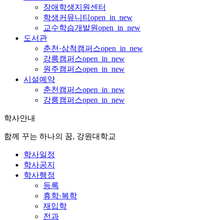
장애학생지원센터
학생커뮤니티
open_in_new
교수학습개발원
open_in_new
도서관
춘천·삼척캠퍼스
open_in_new
강릉캠퍼스
open_in_new
원주캠퍼스
open_in_new
시설예약
춘천캠퍼스
open_in_new
강릉캠퍼스
open_in_new
학사안내
함께 꾸는 하나의 꿈, 강원대학교
학사일정
학사공지
학사행정
등록
휴학·복학
재입학
전과