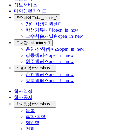
정보서비스
대학생활가이드
관련사이트
stat_minus_1
장애학생지원센터
학생커뮤니티
open_in_new
교수학습개발원
open_in_new
도서관
stat_minus_1
춘천·삼척캠퍼스
open_in_new
강릉캠퍼스
open_in_new
원주캠퍼스
open_in_new
시설예약
stat_minus_1
춘천캠퍼스
open_in_new
강릉캠퍼스
open_in_new
학사일정
학사공지
학사행정
stat_minus_1
등록
휴학·복학
재입학
전과