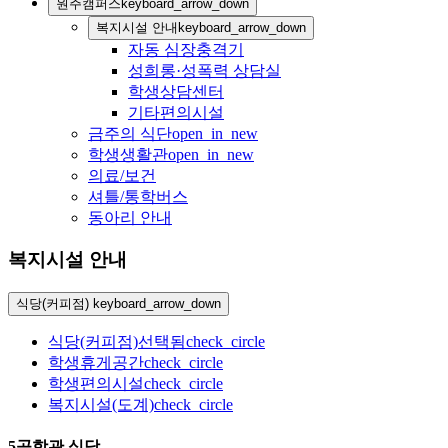
원주캠퍼스
keyboard_arrow_down
복지시설 안내
keyboard_arrow_down
자동 심장충격기
성희롱·성폭력 상담실
학생상담센터
기타편의시설
금주의 식단
open_in_new
학생생활관
open_in_new
의료/보건
셔틀/통학버스
동아리 안내
복지시설 안내
식당(커피점)
keyboard_arrow_down
식당(커피점)
선택됨
check_circle
학생휴게공간
check_circle
학생편의시설
check_circle
복지시설(도계)
check_circle
5공학관 식당