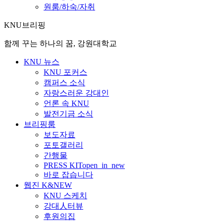
원룸/하숙/자취
KNU브리핑
함께 꾸는 하나의 꿈, 강원대학교
KNU 뉴스
KNU 포커스
캠퍼스 소식
자랑스러운 강대인
언론 속 KNU
발전기금 소식
브리핑룸
보도자료
포토갤러리
간행물
PRESS KIT
open_in_new
바로 잡습니다
웹진 K&NEW
KNU 스케치
강대人터뷰
후원의집