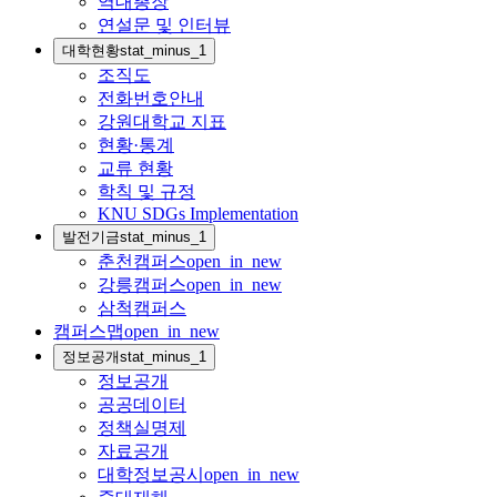
역대총장
연설문 및 인터뷰
대학현황
stat_minus_1
조직도
전화번호안내
강원대학교 지표
현황·통계
교류 현황
학칙 및 규정
KNU SDGs Implementation
발전기금
stat_minus_1
춘천캠퍼스
open_in_new
강릉캠퍼스
open_in_new
삼척캠퍼스
캠퍼스맵
open_in_new
정보공개
stat_minus_1
정보공개
공공데이터
정책실명제
자료공개
대학정보공시
open_in_new