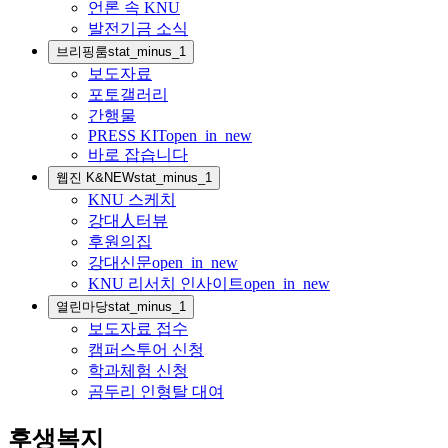
언론 속 KNU
발전기금 소식
브리핑룸
stat_minus_1
보도자료
포토갤러리
간행물
PRESS KIT
open_in_new
바로 잡습니다
웹진 K&NEW
stat_minus_1
KNU 스케치
강대人터뷰
후원의집
강대신문
open_in_new
KNU 리서치 인사이트
open_in_new
열린마당
stat_minus_1
보도자료 접수
캠퍼스투어 신청
학과체험 신청
곰두리 인형탈 대여
후생복지