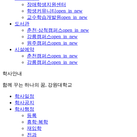
장애학생지원센터
학생커뮤니티
open_in_new
교수학습개발원
open_in_new
도서관
춘천·삼척캠퍼스
open_in_new
강릉캠퍼스
open_in_new
원주캠퍼스
open_in_new
시설예약
춘천캠퍼스
open_in_new
강릉캠퍼스
open_in_new
학사안내
함께 꾸는 하나의 꿈, 강원대학교
학사일정
학사공지
학사행정
등록
휴학·복학
재입학
전과