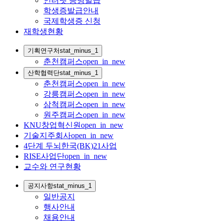
인터넷 증명발급
학생증발급안내
국제학생증 신청
재학생현황
기획연구처
stat_minus_1
춘천캠퍼스
open_in_new
산학협력단
stat_minus_1
춘천캠퍼스
open_in_new
강릉캠퍼스
open_in_new
삼척캠퍼스
open_in_new
원주캠퍼스
open_in_new
KNU창업혁신원
open_in_new
기술지주회사
open_in_new
4단계 두뇌한국(BK)21사업
RISE사업단
open_in_new
교수와 연구현황
공지사항
stat_minus_1
일반공지
행사안내
채용안내