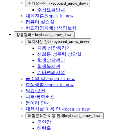
주차요금안내
keyboard_arrow_down
주차요금안내
체육진흥원
open_in_new
컴퓨터 실습실
학교경영자배상책임보험
강릉캠퍼스
keyboard_arrow_down
복지시설 안내
keyboard_arrow_down
자동 심장충격기
성희롱·성폭력 상담실
학생상담센터
학생복지관
기타편의시설
금주의 식단
open_in_new
학생생활관
open_in_new
의료/보건
셔틀/통학버스
동아리 안내
체육시설 이용 안내
open_in_new
해람문화관 이용 안내
keyboard_arrow_down
공연장
해람홀