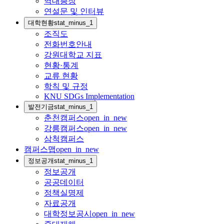
역대총장
연설문 및 인터뷰
대학현황
stat_minus_1
조직도
전화번호안내
강원대학교 지표
현황·통계
교류 현황
학칙 및 규정
KNU SDGs Implementation
발전기금
stat_minus_1
춘천캠퍼스
open_in_new
강릉캠퍼스
open_in_new
삼척캠퍼스
캠퍼스맵
open_in_new
정보공개
stat_minus_1
정보공개
공공데이터
정책실명제
자료공개
대학정보공시
open_in_new