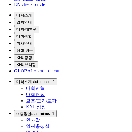
EN
check_circle
대학소개
입학안내
대학·대학원
대학생활
학사안내
산학·연구
KNU광장
KNU브리핑
GLOBAL
open_in_new
대학소개
stat_minus_1
대학연혁
대학헌장
교훈/교기/교가
KNU상징
e-총장실
stat_minus_1
인사말
열린총장실