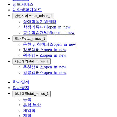
정보서비스
대학생활가이드
관련사이트
stat_minus_1
장애학생지원센터
학생커뮤니티
open_in_new
교수학습개발원
open_in_new
도서관
stat_minus_1
춘천·삼척캠퍼스
open_in_new
강릉캠퍼스
open_in_new
원주캠퍼스
open_in_new
시설예약
stat_minus_1
춘천캠퍼스
open_in_new
강릉캠퍼스
open_in_new
학사일정
학사공지
학사행정
stat_minus_1
등록
휴학·복학
재입학
전과