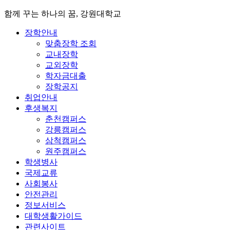
함께 꾸는 하나의 꿈, 강원대학교
장학안내
맞춤장학 조회
교내장학
교외장학
학자금대출
장학공지
취업안내
후생복지
춘천캠퍼스
강릉캠퍼스
삼척캠퍼스
원주캠퍼스
학생병사
국제교류
사회봉사
안전관리
정보서비스
대학생활가이드
관련사이트