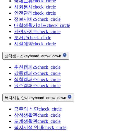
국제교류
check_circle
사회봉사
check_circle
안전관리
check_circle
정보서비스
check_circle
대학생활가이드
check_circle
관련사이트
check_circle
도서관
check_circle
시설예약
check_circle
삼척캠퍼스
keyboard_arrow_down
춘천캠퍼스
check_circle
강릉캠퍼스
check_circle
삼척캠퍼스
check_circle
원주캠퍼스
check_circle
복지시설 안내
keyboard_arrow_down
금주의 식단
check_circle
삼척생활관
check_circle
도계생활관
check_circle
복지시설 안내
check_circle