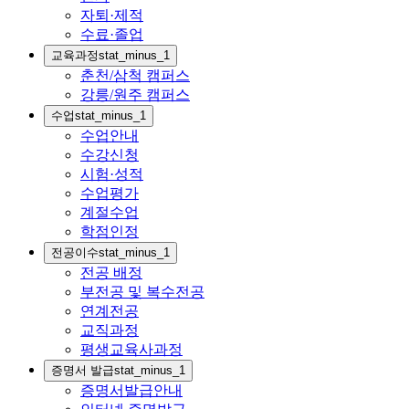
자퇴·제적
수료·졸업
교육과정
stat_minus_1
춘천/삼척 캠퍼스
강릉/원주 캠퍼스
수업
stat_minus_1
수업안내
수강신청
시험·성적
수업평가
계절수업
학점인정
전공이수
stat_minus_1
전공 배정
부전공 및 복수전공
연계전공
교직과정
평생교육사과정
증명서 발급
stat_minus_1
증명서발급안내