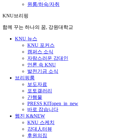
원룸/하숙/자취
KNU브리핑
함께 꾸는 하나의 꿈, 강원대학교
KNU 뉴스
KNU 포커스
캠퍼스 소식
자랑스러운 강대인
언론 속 KNU
발전기금 소식
브리핑룸
보도자료
포토갤러리
간행물
PRESS KIT
open_in_new
바로 잡습니다
웹진 K&NEW
KNU 스케치
강대人터뷰
후원의집