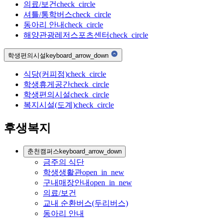
의료/보건
check_circle
셔틀/통학버스
check_circle
동아리 안내
check_circle
해양관광레저스포츠센터
check_circle
학생편의시설
keyboard_arrow_down
식당(커피점)
check_circle
학생휴게공간
check_circle
학생편의시설
check_circle
복지시설(도계)
check_circle
후생복지
춘천캠퍼스
keyboard_arrow_down
금주의 식단
학생생활관
open_in_new
구내매장안내
open_in_new
의료/보건
교내 순환버스(두리버스)
동아리 안내