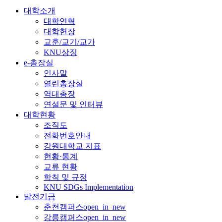
대학소개
대학연혁
대학헌장
교훈/교기/교가
KNU상징
e-총장실
인사말
열린총장실
역대총장
연설문 및 인터뷰
대학현황
조직도
전화번호안내
강원대학교 지표
현황·통계
교류 현황
학칙 및 규정
KNU SDGs Implementation
발전기금
춘천캠퍼스
open_in_new
강릉캠퍼스
open_in_new