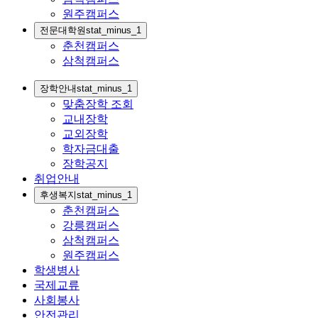
원주캠퍼스
전문대학원
stat_minus_1
춘천캠퍼스
삼척캠퍼스
장학안내
stat_minus_1
맞춤장학 조회
교내장학
교외장학
학자금대출
장학공지
취업안내
후생복지
stat_minus_1
춘천캠퍼스
강릉캠퍼스
삼척캠퍼스
원주캠퍼스
학생병사
국제교류
사회봉사
안전관리