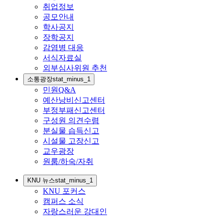
취업정보
공모안내
학사공지
장학공지
감염병 대응
서식자료실
외부심사위원 추천
소통광장
stat_minus_1
민원Q&A
예산낭비신고센터
부정부패신고센터
구성원 의견수렴
분실물 습득신고
시설물 고장신고
교우광장
원룸/하숙/자취
KNU 뉴스
stat_minus_1
KNU 포커스
캠퍼스 소식
자랑스러운 강대인