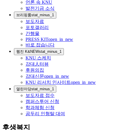
언론 속 KNU
발전기금 소식
브리핑룸
stat_minus_1
보도자료
포토갤러리
간행물
PRESS KIT
open_in_new
바로 잡습니다
웹진 K&NEW
stat_minus_1
KNU 스케치
강대人터뷰
후원의집
강대신문
open_in_new
KNU 리서치 인사이트
open_in_new
열린마당
stat_minus_1
보도자료 접수
캠퍼스투어 신청
학과체험 신청
곰두리 인형탈 대여
후생복지