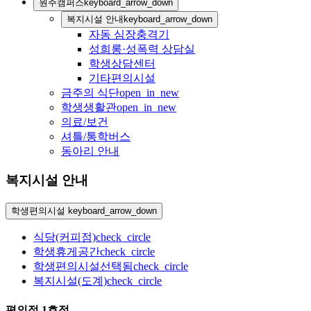
원주캠퍼스
keyboard_arrow_down
복지시설 안내
keyboard_arrow_down
자동 심장충격기
성희롱·성폭력 상담실
학생상담센터
기타편의시설
금주의 식단
open_in_new
학생생활관
open_in_new
의료/보건
셔틀/통학버스
동아리 안내
복지시설 안내
학생편의시설
keyboard_arrow_down
식당(커피점)
check_circle
학생휴게공간
check_circle
학생편의시설
선택됨
check_circle
복지시설(도계)
check_circle
편의점 1호점