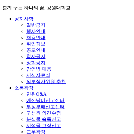
함께 꾸는 하나의 꿈, 강원대학교
공지사항
일반공지
행사안내
채용안내
취업정보
공모안내
학사공지
장학공지
감염병 대응
서식자료실
외부심사위원 추천
소통광장
민원Q&A
예산낭비신고센터
부정부패신고센터
구성원 의견수렴
분실물 습득신고
시설물 고장신고
교우광장