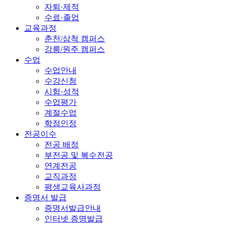
자퇴·제적
수료·졸업
교육과정
춘천/삼척 캠퍼스
강릉/원주 캠퍼스
수업
수업안내
수강신청
시험·성적
수업평가
계절수업
학점인정
전공이수
전공 배정
부전공 및 복수전공
연계전공
교직과정
평생교육사과정
증명서 발급
증명서발급안내
인터넷 증명발급