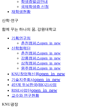
학생증발급안내
국제학생증 신청
재학생현황
산학·연구
함께 꾸는 하나의 꿈, 강원대학교
기획연구처
춘천캠퍼스
open_in_new
산학협력단
춘천캠퍼스
open_in_new
강릉캠퍼스
open_in_new
삼척캠퍼스
open_in_new
원주캠퍼스
open_in_new
open_in_new
KNU창업혁신원
open_in_new
기술지주회사
4단계 두뇌한국(BK)21사업
open_in_new
RISE사업단
교수와 연구현황
KNU광장