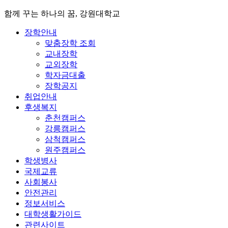
함께 꾸는 하나의 꿈, 강원대학교
장학안내
맞춤장학 조회
교내장학
교외장학
학자금대출
장학공지
취업안내
후생복지
춘천캠퍼스
강릉캠퍼스
삼척캠퍼스
원주캠퍼스
학생병사
국제교류
사회봉사
안전관리
정보서비스
대학생활가이드
관련사이트