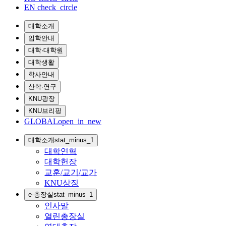
EN
check_circle
대학소개
입학안내
대학·대학원
대학생활
학사안내
산학·연구
KNU광장
KNU브리핑
GLOBAL
open_in_new
대학소개
stat_minus_1
대학연혁
대학헌장
교훈/교기/교가
KNU상징
e-총장실
stat_minus_1
인사말
열린총장실