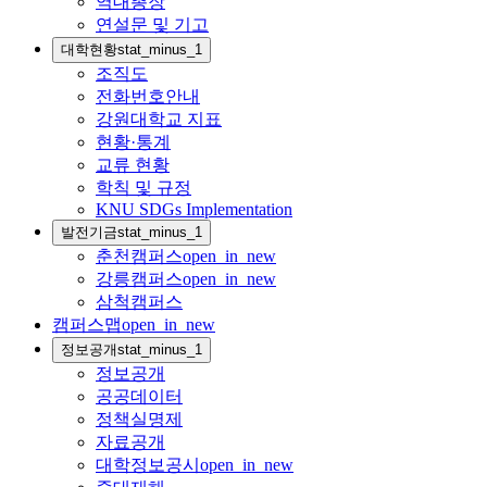
역대총장
연설문 및 기고
대학현황
stat_minus_1
조직도
전화번호안내
강원대학교 지표
현황·통계
교류 현황
학칙 및 규정
KNU SDGs Implementation
발전기금
stat_minus_1
춘천캠퍼스
open_in_new
강릉캠퍼스
open_in_new
삼척캠퍼스
캠퍼스맵
open_in_new
정보공개
stat_minus_1
정보공개
공공데이터
정책실명제
자료공개
대학정보공시
open_in_new