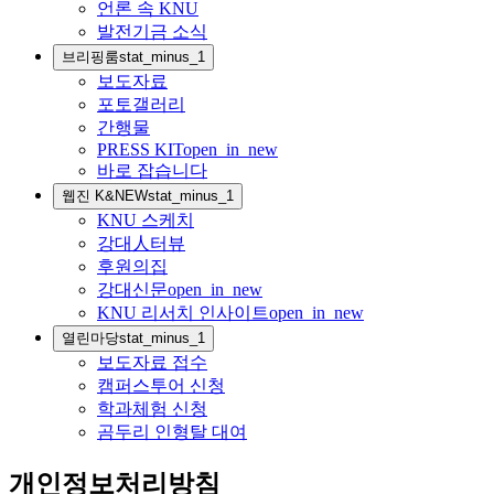
언론 속 KNU
발전기금 소식
브리핑룸
stat_minus_1
보도자료
포토갤러리
간행물
PRESS KIT
open_in_new
바로 잡습니다
웹진 K&NEW
stat_minus_1
KNU 스케치
강대人터뷰
후원의집
강대신문
open_in_new
KNU 리서치 인사이트
open_in_new
열린마당
stat_minus_1
보도자료 접수
캠퍼스투어 신청
학과체험 신청
곰두리 인형탈 대여
개인정보처리방침