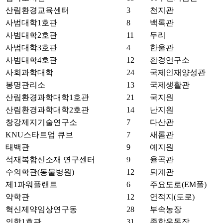
산림환경교육센터
3
천지관
사범대학1호관
8
백록관
사범대학2호관
11
두리
사범대학3호관
4
한울관
사범대학4호관
12
환경연구소
사회과학대학
24
국제인재양성관
봉명관리소
13
국제생활관
산림환경과학대학1호관
21
국지원
산림환경과학대학2호관
14
난지원
창강제지기술연구소
7
다산관
KNU스타트업 큐브
7
새롬관
태백관
9
예지원
석재복합신소재 연구센터
9
율곡관
수의학관(동물병원)
12
퇴계관
제1파워플랜트
6
주요도로(EM폴)
약학관
12
연적지(도로)
혁신제약임상연구동
28
부속농장
의학1호관
31
종합운동장