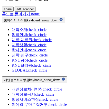
share
adf_scanner
홈으로 돌아가기
home
홈페이지 가이드
keyboard_arrow_down
대학소개
check_circle
입학안내
check_circle
대학·대학원
check_circle
대학생활
check_circle
학사안내
check_circle
산학·연구
check_circle
KNU광장
check_circle
KNU브리핑
check_circle
GLOBAL
check_circle
개인정보처리방침
keyboard_arrow_down
개인정보처리방침
check_circle
대학정보공시
check_circle
행정서비스헌장
check_circle
이메일 무단수집거부
check_circle