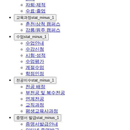
자퇴·제적
수료·졸업
교육과정
stat_minus_1
춘천/삼척 캠퍼스
강릉/원주 캠퍼스
수업
stat_minus_1
수업안내
수강신청
시험·성적
수업평가
계절수업
학점인정
전공이수
stat_minus_1
전공 배정
부전공 및 복수전공
연계전공
교직과정
평생교육사과정
증명서 발급
stat_minus_1
증명서발급안내