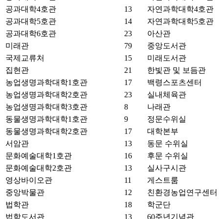
공과대학4호관
13
자연과학대학4호관
공과대학5호관
14
자연과학대학5호관
공과대학6호관
23
아산관
미래관
79
중앙도서관
국제교류처
15
미래도서관
집현관
21
한빛관 및 보듬관
농업생명과학대학1호관
17
백령스포츠센터
농업생명과학대학2호관
23
실내체육관
농업생명과학대학3호관
8
나래관
동물생명과학대학1호관
9
정문수위실
동물생명과학대학2호관
17
대학본부
서암관
13
동문 수위실
문화예술대학1호관
16
후문 수위실
문화예술대학2호관
13
실사구시관
영상바이오관
11
게스트룸
중앙박물관
12
친환경농업연구센터
법학관
18
학군단
법학도서관
13
60주년기념관