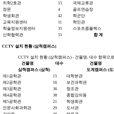
치학2호관
15
국제교류관
정문
4
골프연습장
학생회관
42
학군단
교육지원센터
11
학민관
학술정보지원센터
35
스포츠콤플렉스
산학협력관
51
합 계
CCTV 설치 현황 (삼척캠퍼스)
CCTV 설치 현황 (삼척캠퍼스) - 건물명, 대수 항목으
건물명
대수
건물명
삼척캠퍼스 (삼척)
도계캠퍼스 (도
제1공학관
15
대학본관
제2공학관
16
보건과학관
제3공학관
36
창조관
제4공학관
38
종합강의동
제5공학관
21
학생회관
인문사회과학관
29
도서관