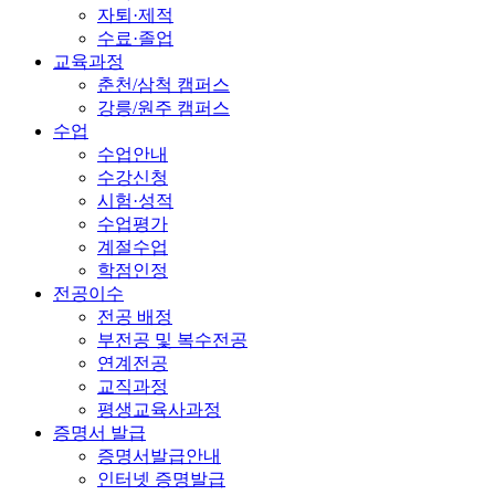
자퇴·제적
수료·졸업
교육과정
춘천/삼척 캠퍼스
강릉/원주 캠퍼스
수업
수업안내
수강신청
시험·성적
수업평가
계절수업
학점인정
전공이수
전공 배정
부전공 및 복수전공
연계전공
교직과정
평생교육사과정
증명서 발급
증명서발급안내
인터넷 증명발급