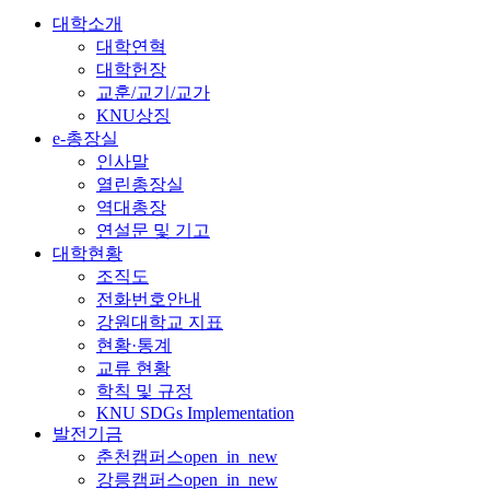
대학소개
대학연혁
대학헌장
교훈/교기/교가
KNU상징
e-총장실
인사말
열린총장실
역대총장
연설문 및 기고
대학현황
조직도
전화번호안내
강원대학교 지표
현황·통계
교류 현황
학칙 및 규정
KNU SDGs Implementation
발전기금
춘천캠퍼스
open_in_new
강릉캠퍼스
open_in_new