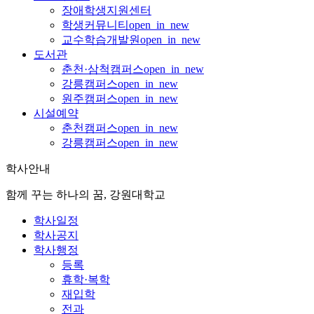
장애학생지원센터
학생커뮤니티
open_in_new
교수학습개발원
open_in_new
도서관
춘천·삼척캠퍼스
open_in_new
강릉캠퍼스
open_in_new
원주캠퍼스
open_in_new
시설예약
춘천캠퍼스
open_in_new
강릉캠퍼스
open_in_new
학사안내
함께 꾸는 하나의 꿈, 강원대학교
학사일정
학사공지
학사행정
등록
휴학·복학
재입학
전과