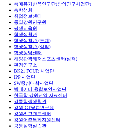
촉매유기반응연구단(창의연구사업단)
총학생회
취업정보센터
통일강원연구원
평생교육원
학생생활관
학생생활관 (도계)
학생생활관 (삼척)
학생상담센터
해양관광레저스포츠센터(삼척)
환경연구소
BK21 FOUR 사업단
IPP 사업단
SW중심대학사업단
빅데이터-융합보안사업단
한국학 강원권역 자료센터
강릉학생생활관
강원ICT융합연구원
강원씨그랜트센터
강원어촌특화지원센터
공동실험실습관