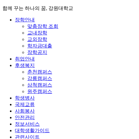
함께 꾸는 하나의 꿈, 강원대학교
장학안내
맞춤장학 조회
교내장학
교외장학
학자금대출
장학공지
취업안내
후생복지
춘천캠퍼스
강릉캠퍼스
삼척캠퍼스
원주캠퍼스
학생병사
국제교류
사회봉사
안전관리
정보서비스
대학생활가이드
관련사이트