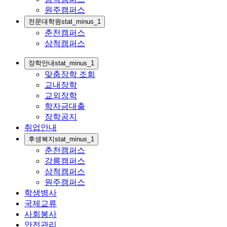
원주캠퍼스
전문대학원
stat_minus_1
춘천캠퍼스
삼척캠퍼스
장학안내
stat_minus_1
맞춤장학 조회
교내장학
교외장학
학자금대출
장학공지
취업안내
후생복지
stat_minus_1
춘천캠퍼스
강릉캠퍼스
삼척캠퍼스
원주캠퍼스
학생병사
국제교류
사회봉사
안전관리