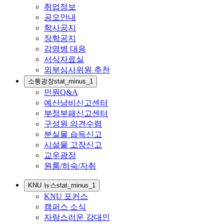
취업정보
공모안내
학사공지
장학공지
감염병 대응
서식자료실
외부심사위원 추천
소통광장
stat_minus_1
민원Q&A
예산낭비신고센터
부정부패신고센터
구성원 의견수렴
분실물 습득신고
시설물 고장신고
교우광장
원룸/하숙/자취
KNU 뉴스
stat_minus_1
KNU 포커스
캠퍼스 소식
자랑스러운 강대인