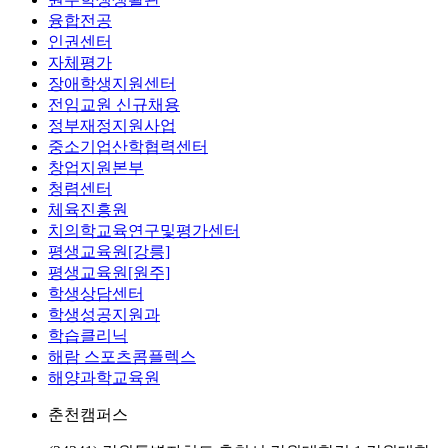
융합전공
인권센터
자체평가
장애학생지원센터
전임교원 신규채용
정부재정지원사업
중소기업산학협력센터
창업지원본부
청렴센터
체육진흥원
치의학교육연구및평가센터
평생교육원[강릉]
평생교육원[원주]
학생상담센터
학생성공지원과
학습클리닉
해람 스포츠콤플렉스
해양과학교육원
춘천캠퍼스