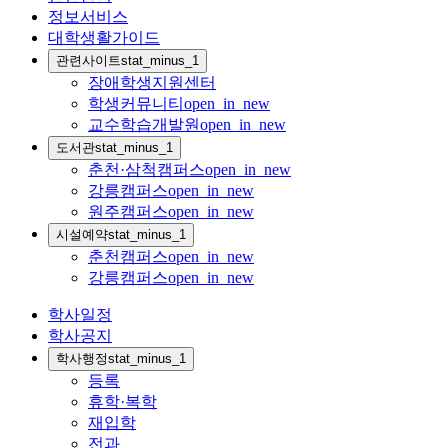
정보서비스
대학생활가이드
관련사이트
stat_minus_1
장애학생지원센터
학생커뮤니티
open_in_new
교수학습개발원
open_in_new
도서관
stat_minus_1
춘천·삼척캠퍼스
open_in_new
강릉캠퍼스
open_in_new
원주캠퍼스
open_in_new
시설예약
stat_minus_1
춘천캠퍼스
open_in_new
강릉캠퍼스
open_in_new
학사일정
학사공지
학사행정
stat_minus_1
등록
휴학·복학
재입학
전과