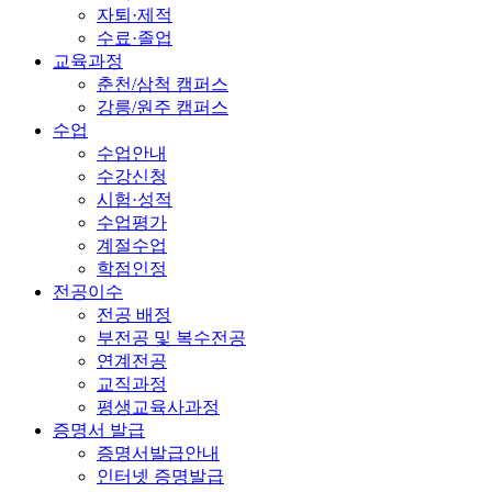
자퇴·제적
수료·졸업
교육과정
춘천/삼척 캠퍼스
강릉/원주 캠퍼스
수업
수업안내
수강신청
시험·성적
수업평가
계절수업
학점인정
전공이수
전공 배정
부전공 및 복수전공
연계전공
교직과정
평생교육사과정
증명서 발급
증명서발급안내
인터넷 증명발급