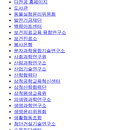
다전공 홈페이지
도서관
동물실험윤리위원회
발전기금재단
백령아트센터
보건의료교육 융합연구소
보건진료소
봉사은행
분자과학융합기술연구소
사회과학연구원
산림과학연구소
산업기술연구소
산학협력단
삼척공학교육혁신센터
삼척산학협력단
삼척평생교육원
의생명과학연구소
생명과학연구소
생명윤리위원회
생활협동조합
첨단건설기술연구소
수목진단센터