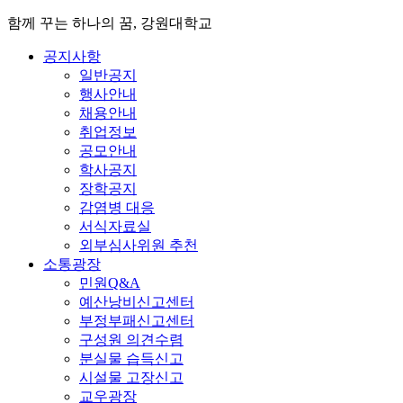
함께 꾸는 하나의 꿈, 강원대학교
공지사항
일반공지
행사안내
채용안내
취업정보
공모안내
학사공지
장학공지
감염병 대응
서식자료실
외부심사위원 추천
소통광장
민원Q&A
예산낭비신고센터
부정부패신고센터
구성원 의견수렴
분실물 습득신고
시설물 고장신고
교우광장