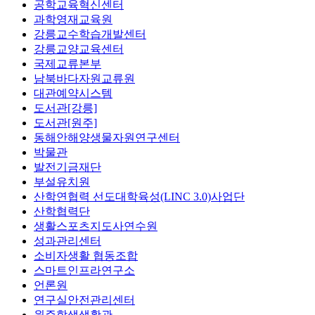
공학교육혁신센터
과학영재교육원
강릉교수학습개발센터
강릉교양교육센터
국제교류본부
남북바다자원교류원
대관예약시스템
도서관[강릉]
도서관[원주]
동해안해양생물자원연구센터
박물관
발전기금재단
부설유치원
산학연협력 선도대학육성(LINC 3.0)사업단
산학협력단
생활스포츠지도사연수원
성과관리센터
소비자생활 협동조합
스마트인프라연구소
언론원
연구실안전관리센터
원주학생생활관