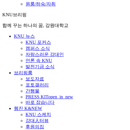
원룸/하숙/자취
KNU브리핑
함께 꾸는 하나의 꿈, 강원대학교
KNU 뉴스
KNU 포커스
캠퍼스 소식
자랑스러운 강대인
언론 속 KNU
발전기금 소식
브리핑룸
보도자료
포토갤러리
간행물
PRESS KIT
open_in_new
바로 잡습니다
웹진 K&NEW
KNU 스케치
강대人터뷰
후원의집