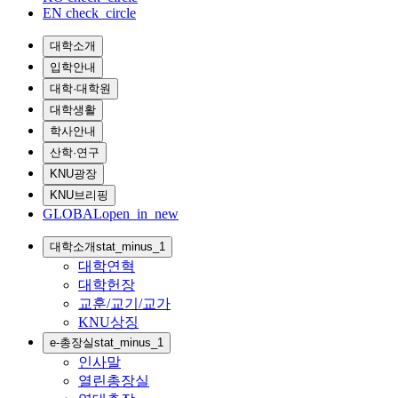
EN
check_circle
대학소개
입학안내
대학·대학원
대학생활
학사안내
산학·연구
KNU광장
KNU브리핑
GLOBAL
open_in_new
대학소개
stat_minus_1
대학연혁
대학헌장
교훈/교기/교가
KNU상징
e-총장실
stat_minus_1
인사말
열린총장실