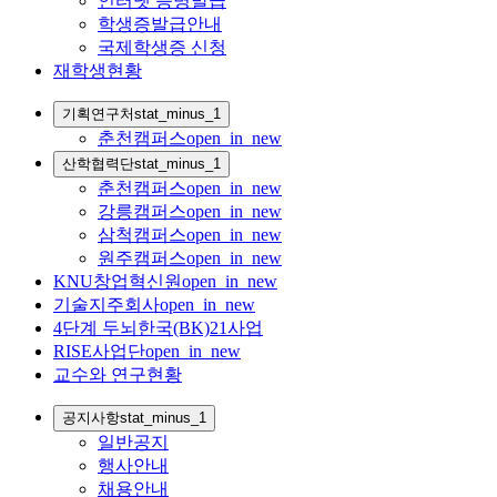
인터넷 증명발급
학생증발급안내
국제학생증 신청
재학생현황
기획연구처
stat_minus_1
춘천캠퍼스
open_in_new
산학협력단
stat_minus_1
춘천캠퍼스
open_in_new
강릉캠퍼스
open_in_new
삼척캠퍼스
open_in_new
원주캠퍼스
open_in_new
KNU창업혁신원
open_in_new
기술지주회사
open_in_new
4단계 두뇌한국(BK)21사업
RISE사업단
open_in_new
교수와 연구현황
공지사항
stat_minus_1
일반공지
행사안내
채용안내