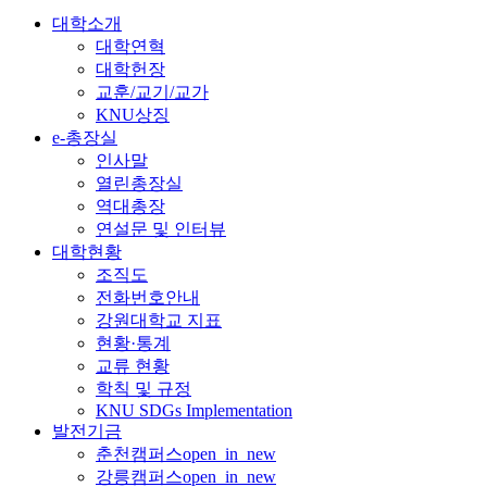
대학소개
대학연혁
대학헌장
교훈/교기/교가
KNU상징
e-총장실
인사말
열린총장실
역대총장
연설문 및 인터뷰
대학현황
조직도
전화번호안내
강원대학교 지표
현황·통계
교류 현황
학칙 및 규정
KNU SDGs Implementation
발전기금
춘천캠퍼스
open_in_new
강릉캠퍼스
open_in_new