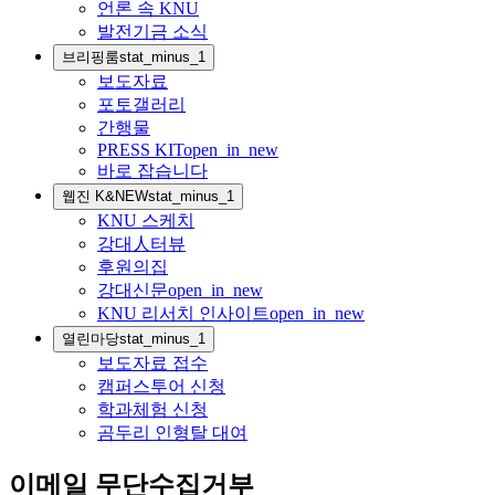
언론 속 KNU
발전기금 소식
브리핑룸
stat_minus_1
보도자료
포토갤러리
간행물
PRESS KIT
open_in_new
바로 잡습니다
웹진 K&NEW
stat_minus_1
KNU 스케치
강대人터뷰
후원의집
강대신문
open_in_new
KNU 리서치 인사이트
open_in_new
열린마당
stat_minus_1
보도자료 접수
캠퍼스투어 신청
학과체험 신청
곰두리 인형탈 대여
이메일 무단수집거부