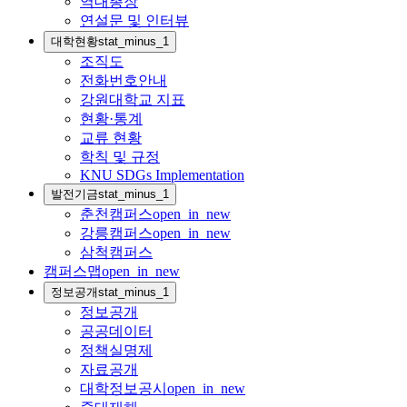
역대총장
연설문 및 인터뷰
대학현황
stat_minus_1
조직도
전화번호안내
강원대학교 지표
현황·통계
교류 현황
학칙 및 규정
KNU SDGs Implementation
발전기금
stat_minus_1
춘천캠퍼스
open_in_new
강릉캠퍼스
open_in_new
삼척캠퍼스
캠퍼스맵
open_in_new
정보공개
stat_minus_1
정보공개
공공데이터
정책실명제
자료공개
대학정보공시
open_in_new