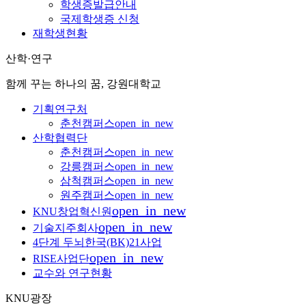
학생증발급안내
국제학생증 신청
재학생현황
산학·연구
함께 꾸는 하나의 꿈, 강원대학교
기획연구처
춘천캠퍼스
open_in_new
산학협력단
춘천캠퍼스
open_in_new
강릉캠퍼스
open_in_new
삼척캠퍼스
open_in_new
원주캠퍼스
open_in_new
open_in_new
KNU창업혁신원
open_in_new
기술지주회사
4단계 두뇌한국(BK)21사업
open_in_new
RISE사업단
교수와 연구현황
KNU광장