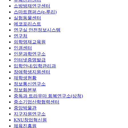
소방방재연구센터
스마트캠퍼스(e-루리)
실험동물센터
에코포리스트
연구실 안전정보시스템
연구처
의학영재교육원
인권센터
인문과학연구소
인터넷증명발급
입학안내/입학관리과
장애학생지원센터
재학생현황
정보통신연구소
정보화본부
중독과 트라우마 회복연구소(삼척)
중소기업산학협력센터
중앙박물관
지구자원연구소
KNU창업혁신원
체육진흥원