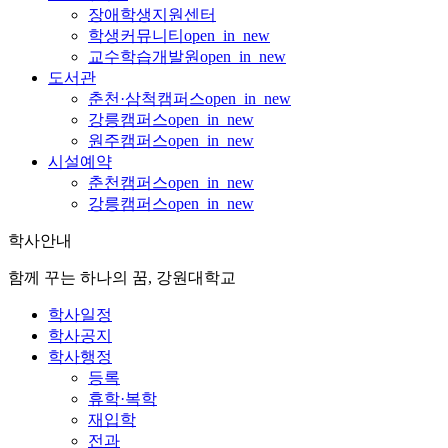
장애학생지원센터
학생커뮤니티
open_in_new
교수학습개발원
open_in_new
도서관
춘천·삼척캠퍼스
open_in_new
강릉캠퍼스
open_in_new
원주캠퍼스
open_in_new
시설예약
춘천캠퍼스
open_in_new
강릉캠퍼스
open_in_new
학사안내
함께 꾸는 하나의 꿈, 강원대학교
학사일정
학사공지
학사행정
등록
휴학·복학
재입학
전과