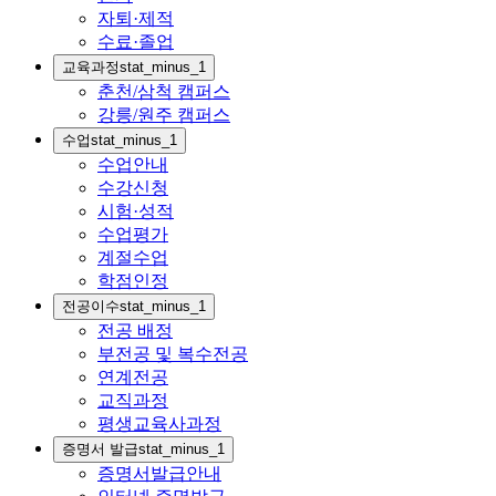
자퇴·제적
수료·졸업
교육과정
stat_minus_1
춘천/삼척 캠퍼스
강릉/원주 캠퍼스
수업
stat_minus_1
수업안내
수강신청
시험·성적
수업평가
계절수업
학점인정
전공이수
stat_minus_1
전공 배정
부전공 및 복수전공
연계전공
교직과정
평생교육사과정
증명서 발급
stat_minus_1
증명서발급안내