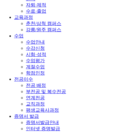
자퇴·제적
수료·졸업
교육과정
춘천/삼척 캠퍼스
강릉/원주 캠퍼스
수업
수업안내
수강신청
시험·성적
수업평가
계절수업
학점인정
전공이수
전공 배정
부전공 및 복수전공
연계전공
교직과정
평생교육사과정
증명서 발급
증명서발급안내
인터넷 증명발급