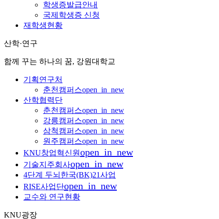
학생증발급안내
국제학생증 신청
재학생현황
산학·연구
함께 꾸는 하나의 꿈, 강원대학교
기획연구처
춘천캠퍼스
open_in_new
산학협력단
춘천캠퍼스
open_in_new
강릉캠퍼스
open_in_new
삼척캠퍼스
open_in_new
원주캠퍼스
open_in_new
open_in_new
KNU창업혁신원
open_in_new
기술지주회사
4단계 두뇌한국(BK)21사업
open_in_new
RISE사업단
교수와 연구현황
KNU광장