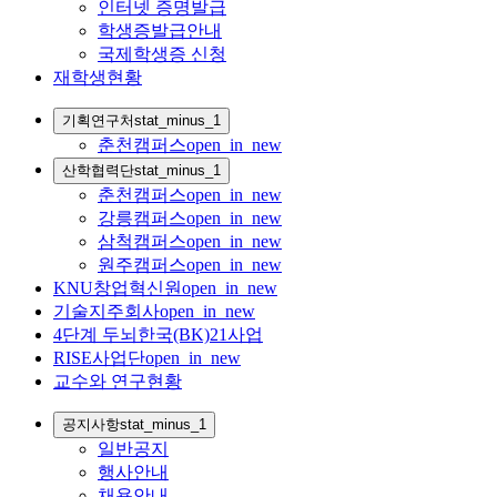
인터넷 증명발급
학생증발급안내
국제학생증 신청
재학생현황
기획연구처
stat_minus_1
춘천캠퍼스
open_in_new
산학협력단
stat_minus_1
춘천캠퍼스
open_in_new
강릉캠퍼스
open_in_new
삼척캠퍼스
open_in_new
원주캠퍼스
open_in_new
KNU창업혁신원
open_in_new
기술지주회사
open_in_new
4단계 두뇌한국(BK)21사업
RISE사업단
open_in_new
교수와 연구현황
공지사항
stat_minus_1
일반공지
행사안내
채용안내