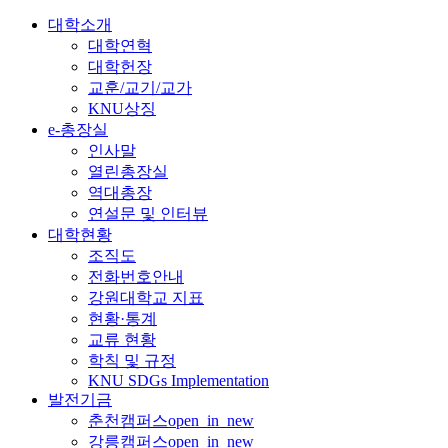
대학소개
대학연혁
대학헌장
교훈/교기/교가
KNU상징
e-총장실
인사말
열린총장실
역대총장
연설문 및 인터뷰
대학현황
조직도
전화번호안내
강원대학교 지표
현황·통계
교류 현황
학칙 및 규정
KNU SDGs Implementation
발전기금
춘천캠퍼스
open_in_new
강릉캠퍼스
open_in_new