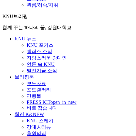
원룸/하숙/자취
KNU브리핑
함께 꾸는 하나의 꿈, 강원대학교
KNU 뉴스
KNU 포커스
캠퍼스 소식
자랑스러운 강대인
언론 속 KNU
발전기금 소식
브리핑룸
보도자료
포토갤러리
간행물
PRESS KIT
open_in_new
바로 잡습니다
웹진 K&NEW
KNU 스케치
강대人터뷰
후원의집