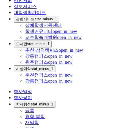
안전관리
정보서비스
대학생활가이드
관련사이트
stat_minus_1
장애학생지원센터
학생커뮤니티
open_in_new
교수학습개발원
open_in_new
도서관
stat_minus_1
춘천·삼척캠퍼스
open_in_new
강릉캠퍼스
open_in_new
원주캠퍼스
open_in_new
시설예약
stat_minus_1
춘천캠퍼스
open_in_new
강릉캠퍼스
open_in_new
학사일정
학사공지
학사행정
stat_minus_1
등록
휴학·복학
재입학