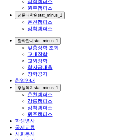
삼척캠퍼스
원주캠퍼스
전문대학원
stat_minus_1
춘천캠퍼스
삼척캠퍼스
장학안내
stat_minus_1
맞춤장학 조회
교내장학
교외장학
학자금대출
장학공지
취업안내
후생복지
stat_minus_1
춘천캠퍼스
강릉캠퍼스
삼척캠퍼스
원주캠퍼스
학생병사
국제교류
사회봉사