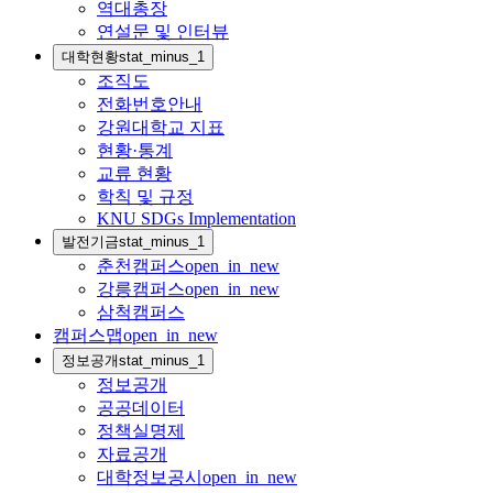
역대총장
연설문 및 인터뷰
대학현황
stat_minus_1
조직도
전화번호안내
강원대학교 지표
현황·통계
교류 현황
학칙 및 규정
KNU SDGs Implementation
발전기금
stat_minus_1
춘천캠퍼스
open_in_new
강릉캠퍼스
open_in_new
삼척캠퍼스
캠퍼스맵
open_in_new
정보공개
stat_minus_1
정보공개
공공데이터
정책실명제
자료공개
대학정보공시
open_in_new