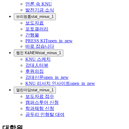
언론 속 KNU
발전기금 소식
브리핑룸
stat_minus_1
보도자료
포토갤러리
간행물
PRESS KIT
open_in_new
바로 잡습니다
웹진 K&NEW
stat_minus_1
KNU 스케치
강대人터뷰
후원의집
강대신문
open_in_new
KNU 리서치 인사이트
open_in_new
열린마당
stat_minus_1
보도자료 접수
캠퍼스투어 신청
학과체험 신청
곰두리 인형탈 대여
대학원