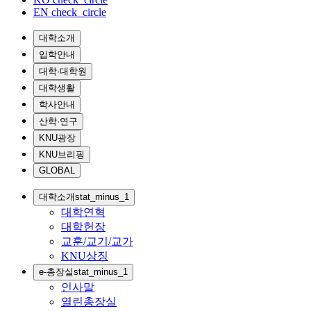
EN
check_circle
대학소개
입학안내
대학·대학원
대학생활
학사안내
산학·연구
KNU광장
KNU브리핑
GLOBAL
대학소개
stat_minus_1
대학연혁
대학헌장
교훈/교기/교가
KNU상징
e-총장실
stat_minus_1
인사말
열린총장실