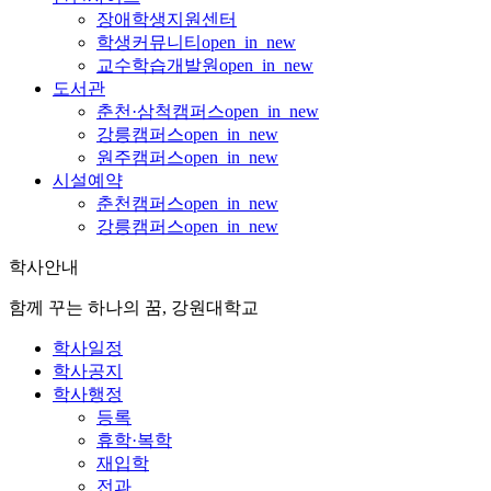
장애학생지원센터
학생커뮤니티
open_in_new
교수학습개발원
open_in_new
도서관
춘천·삼척캠퍼스
open_in_new
강릉캠퍼스
open_in_new
원주캠퍼스
open_in_new
시설예약
춘천캠퍼스
open_in_new
강릉캠퍼스
open_in_new
학사안내
함께 꾸는 하나의 꿈, 강원대학교
학사일정
학사공지
학사행정
등록
휴학·복학
재입학
전과