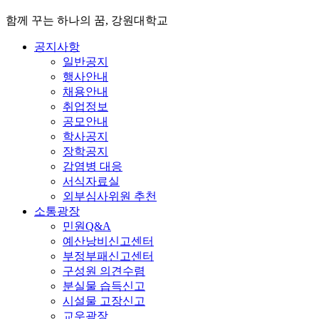
함께 꾸는 하나의 꿈, 강원대학교
공지사항
일반공지
행사안내
채용안내
취업정보
공모안내
학사공지
장학공지
감염병 대응
서식자료실
외부심사위원 추천
소통광장
민원Q&A
예산낭비신고센터
부정부패신고센터
구성원 의견수렴
분실물 습득신고
시설물 고장신고
교우광장