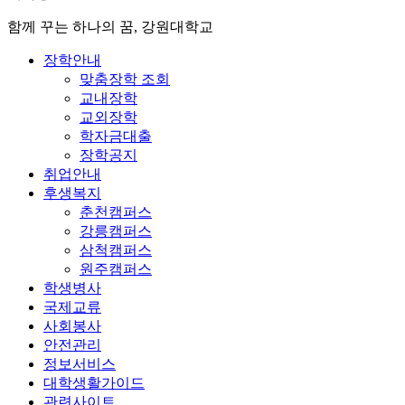
함께 꾸는 하나의 꿈, 강원대학교
장학안내
맞춤장학 조회
교내장학
교외장학
학자금대출
장학공지
취업안내
후생복지
춘천캠퍼스
강릉캠퍼스
삼척캠퍼스
원주캠퍼스
학생병사
국제교류
사회봉사
안전관리
정보서비스
대학생활가이드
관련사이트