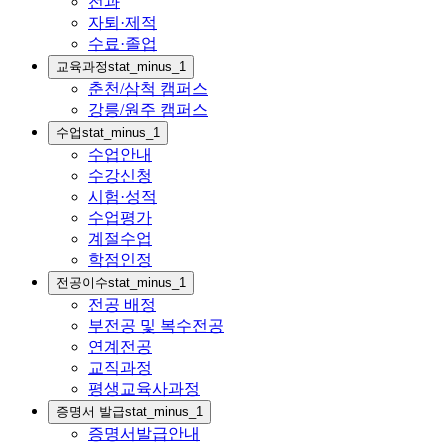
전과
자퇴·제적
수료·졸업
교육과정
stat_minus_1
춘천/삼척 캠퍼스
강릉/원주 캠퍼스
수업
stat_minus_1
수업안내
수강신청
시험·성적
수업평가
계절수업
학점인정
전공이수
stat_minus_1
전공 배정
부전공 및 복수전공
연계전공
교직과정
평생교육사과정
증명서 발급
stat_minus_1
증명서발급안내