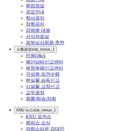
취업정보
공모안내
학사공지
장학공지
감염병 대응
서식자료실
외부심사위원 추천
소통광장
stat_minus_1
민원Q&A
예산낭비신고센터
부정부패신고센터
구성원 의견수렴
분실물 습득신고
시설물 고장신고
교우광장
원룸/하숙/자취
KNU 뉴스
stat_minus_1
KNU 포커스
캠퍼스 소식
자랑스러운 강대인