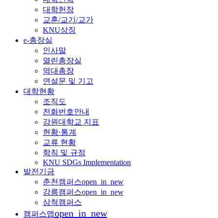
대학헌장
교훈/교기/교가
KNU상징
e-총장실
인사말
열린총장실
역대총장
연설문 및 기고
대학현황
조직도
전화번호안내
강원대학교 지표
현황·통계
교류 현황
학칙 및 규정
KNU SDGs Implementation
발전기금
춘천캠퍼스
open_in_new
강릉캠퍼스
open_in_new
삼척캠퍼스
open_in_new
캠퍼스맵