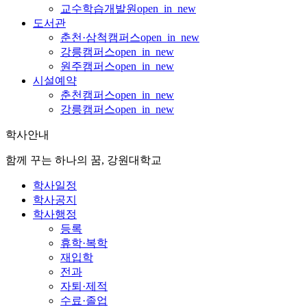
교수학습개발원
open_in_new
도서관
춘천·삼척캠퍼스
open_in_new
강릉캠퍼스
open_in_new
원주캠퍼스
open_in_new
시설예약
춘천캠퍼스
open_in_new
강릉캠퍼스
open_in_new
학사안내
함께 꾸는 하나의 꿈, 강원대학교
학사일정
학사공지
학사행정
등록
휴학·복학
재입학
전과
자퇴·제적
수료·졸업