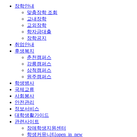
장학안내
맞춤장학 조회
교내장학
교외장학
학자금대출
장학공지
취업안내
후생복지
춘천캠퍼스
강릉캠퍼스
삼척캠퍼스
원주캠퍼스
학생병사
국제교류
사회봉사
안전관리
정보서비스
대학생활가이드
관련사이트
장애학생지원센터
학생커뮤니티
open_in_new