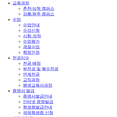
교육과정
춘천/삼척 캠퍼스
강릉/원주 캠퍼스
수업
수업안내
수강신청
시험·성적
수업평가
계절수업
학점인정
전공이수
전공 배정
부전공 및 복수전공
연계전공
교직과정
평생교육사과정
증명서 발급
증명서발급안내
인터넷 증명발급
학생증발급안내
국제학생증 신청