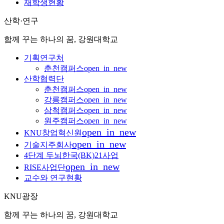
재학생현황
산학·연구
함께 꾸는 하나의 꿈, 강원대학교
기획연구처
춘천캠퍼스
open_in_new
산학협력단
춘천캠퍼스
open_in_new
강릉캠퍼스
open_in_new
삼척캠퍼스
open_in_new
원주캠퍼스
open_in_new
open_in_new
KNU창업혁신원
open_in_new
기술지주회사
4단계 두뇌한국(BK)21사업
open_in_new
RISE사업단
교수와 연구현황
KNU광장
함께 꾸는 하나의 꿈, 강원대학교