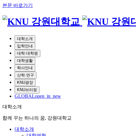
본문 바로가기
대학소개
입학안내
대학·대학원
대학생활
학사안내
산학·연구
KNU광장
KNU브리핑
GLOBAL
open_in_new
대학소개
함께 꾸는 하나의 꿈, 강원대학교
대학소개
대학연혁