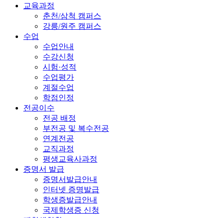
교육과정
춘천/삼척 캠퍼스
강릉/원주 캠퍼스
수업
수업안내
수강신청
시험·성적
수업평가
계절수업
학점인정
전공이수
전공 배정
부전공 및 복수전공
연계전공
교직과정
평생교육사과정
증명서 발급
증명서발급안내
인터넷 증명발급
학생증발급안내
국제학생증 신청