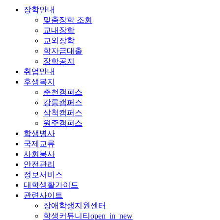
장학안내
맞춤장학 조회
교내장학
교외장학
학자금대출
장학공지
취업안내
후생복지
춘천캠퍼스
강릉캠퍼스
삼척캠퍼스
원주캠퍼스
학생병사
국제교류
사회봉사
안전관리
정보서비스
대학생활가이드
관련사이트
장애학생지원센터
학생커뮤니티
open_in_new