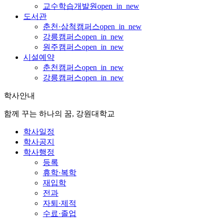
교수학습개발원
open_in_new
도서관
춘천·삼척캠퍼스
open_in_new
강릉캠퍼스
open_in_new
원주캠퍼스
open_in_new
시설예약
춘천캠퍼스
open_in_new
강릉캠퍼스
open_in_new
학사안내
함께 꾸는 하나의 꿈, 강원대학교
학사일정
학사공지
학사행정
등록
휴학·복학
재입학
전과
자퇴·제적
수료·졸업