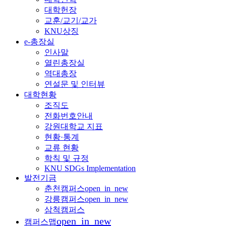
대학헌장
교훈/교기/교가
KNU상징
e-총장실
인사말
열린총장실
역대총장
연설문 및 인터뷰
대학현황
조직도
전화번호안내
강원대학교 지표
현황·통계
교류 현황
학칙 및 규정
KNU SDGs Implementation
발전기금
춘천캠퍼스
open_in_new
강릉캠퍼스
open_in_new
삼척캠퍼스
open_in_new
캠퍼스맵