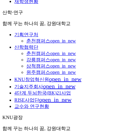
재학생현황
산학·연구
함께 꾸는 하나의 꿈, 강원대학교
기획연구처
춘천캠퍼스
open_in_new
산학협력단
춘천캠퍼스
open_in_new
강릉캠퍼스
open_in_new
삼척캠퍼스
open_in_new
원주캠퍼스
open_in_new
open_in_new
KNU창업혁신원
open_in_new
기술지주회사
4단계 두뇌한국(BK)21사업
open_in_new
RISE사업단
교수와 연구현황
KNU광장
함께 꾸는 하나의 꿈, 강원대학교