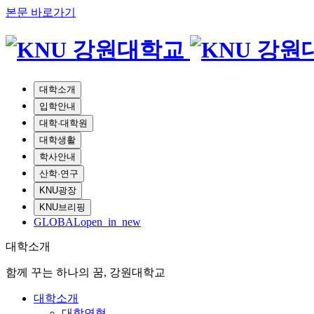
본문 바로가기
대학소개
입학안내
대학·대학원
대학생활
학사안내
산학·연구
KNU광장
KNU브리핑
GLOBAL
open_in_new
대학소개
함께 꾸는 하나의 꿈, 강원대학교
대학소개
대학연혁