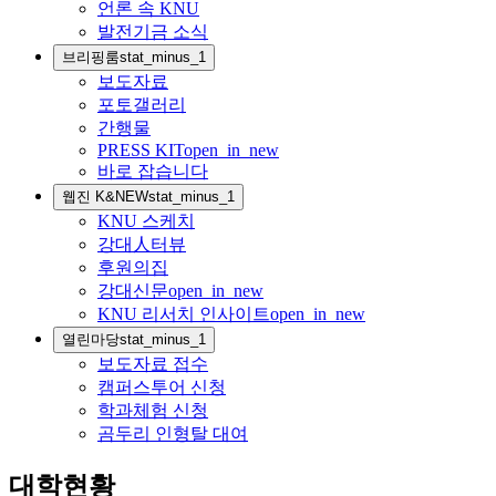
언론 속 KNU
발전기금 소식
브리핑룸
stat_minus_1
보도자료
포토갤러리
간행물
PRESS KIT
open_in_new
바로 잡습니다
웹진 K&NEW
stat_minus_1
KNU 스케치
강대人터뷰
후원의집
강대신문
open_in_new
KNU 리서치 인사이트
open_in_new
열린마당
stat_minus_1
보도자료 접수
캠퍼스투어 신청
학과체험 신청
곰두리 인형탈 대여
대학현황