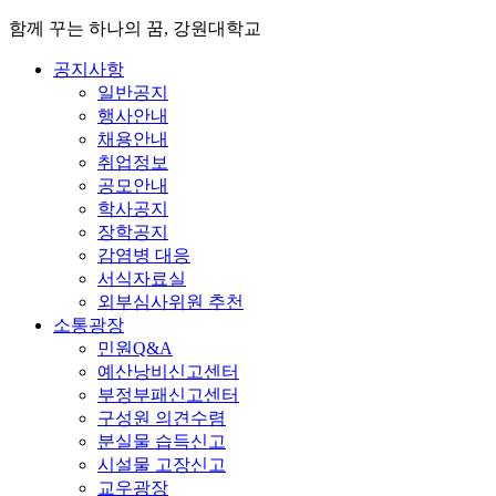
함께 꾸는 하나의 꿈, 강원대학교
공지사항
일반공지
행사안내
채용안내
취업정보
공모안내
학사공지
장학공지
감염병 대응
서식자료실
외부심사위원 추천
소통광장
민원Q&A
예산낭비신고센터
부정부패신고센터
구성원 의견수렴
분실물 습득신고
시설물 고장신고
교우광장