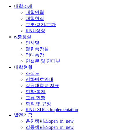
대학소개
대학연혁
대학헌장
교훈/교기/교가
KNU상징
e-총장실
인사말
열린총장실
역대총장
연설문 및 인터뷰
대학현황
조직도
전화번호안내
강원대학교 지표
현황·통계
교류 현황
학칙 및 규정
KNU SDGs Implementation
발전기금
춘천캠퍼스
open_in_new
강릉캠퍼스
open_in_new