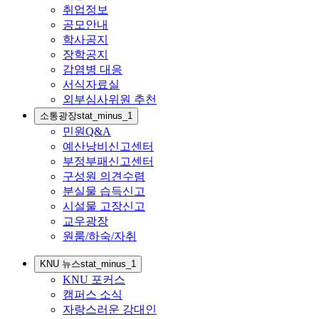
취업정보
공모안내
학사공지
장학공지
감염병 대응
서식자료실
외부심사위원 추천
소통광장
stat_minus_1
민원Q&A
예산낭비신고센터
부정부패신고센터
구성원 의견수렴
분실물 습득신고
시설물 고장신고
교우광장
원룸/하숙/자취
KNU 뉴스
stat_minus_1
KNU 포커스
캠퍼스 소식
자랑스러운 강대인