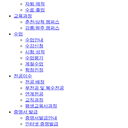
자퇴·제적
수료·졸업
교육과정
춘천/삼척 캠퍼스
강릉/원주 캠퍼스
수업
수업안내
수강신청
시험·성적
수업평가
계절수업
학점인정
전공이수
전공 배정
부전공 및 복수전공
연계전공
교직과정
평생교육사과정
증명서 발급
증명서발급안내
인터넷 증명발급