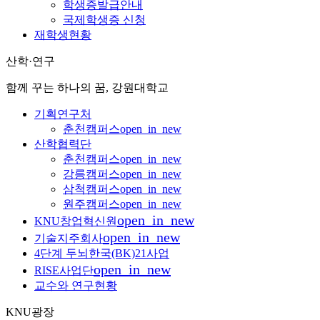
학생증발급안내
국제학생증 신청
재학생현황
산학·연구
함께 꾸는 하나의 꿈, 강원대학교
기획연구처
춘천캠퍼스
open_in_new
산학협력단
춘천캠퍼스
open_in_new
강릉캠퍼스
open_in_new
삼척캠퍼스
open_in_new
원주캠퍼스
open_in_new
open_in_new
KNU창업혁신원
open_in_new
기술지주회사
4단계 두뇌한국(BK)21사업
open_in_new
RISE사업단
교수와 연구현황
KNU광장