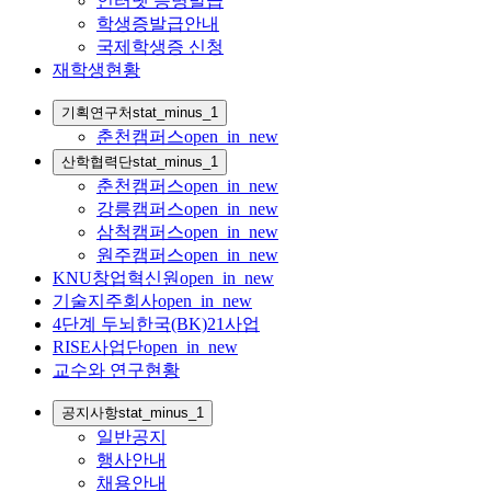
인터넷 증명발급
학생증발급안내
국제학생증 신청
재학생현황
기획연구처
stat_minus_1
춘천캠퍼스
open_in_new
산학협력단
stat_minus_1
춘천캠퍼스
open_in_new
강릉캠퍼스
open_in_new
삼척캠퍼스
open_in_new
원주캠퍼스
open_in_new
KNU창업혁신원
open_in_new
기술지주회사
open_in_new
4단계 두뇌한국(BK)21사업
RISE사업단
open_in_new
교수와 연구현황
공지사항
stat_minus_1
일반공지
행사안내
채용안내