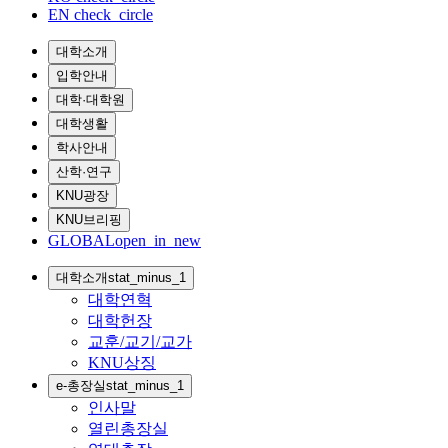
EN
check_circle
대학소개
입학안내
대학·대학원
대학생활
학사안내
산학·연구
KNU광장
KNU브리핑
GLOBAL
open_in_new
대학소개
stat_minus_1
대학연혁
대학헌장
교훈/교기/교가
KNU상징
e-총장실
stat_minus_1
인사말
열린총장실