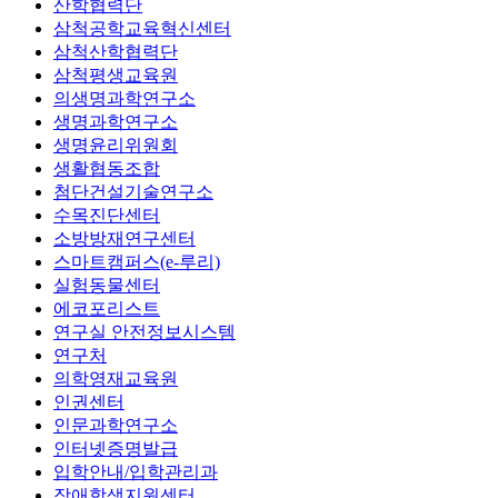
산학협력단
삼척공학교육혁신센터
삼척산학협력단
삼척평생교육원
의생명과학연구소
생명과학연구소
생명윤리위원회
생활협동조합
첨단건설기술연구소
수목진단센터
소방방재연구센터
스마트캠퍼스(e-루리)
실험동물센터
에코포리스트
연구실 안전정보시스템
연구처
의학영재교육원
인권센터
인문과학연구소
인터넷증명발급
입학안내/입학관리과
장애학생지원센터