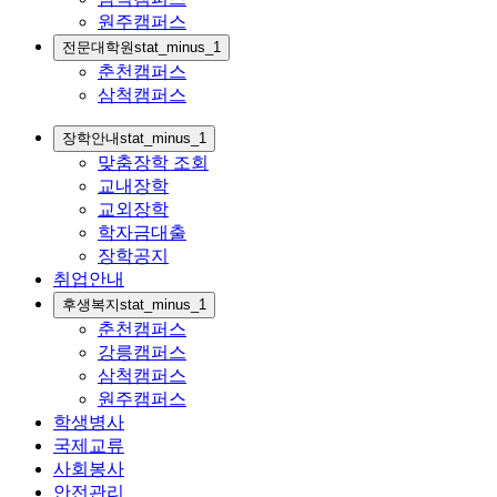
원주캠퍼스
전문대학원
stat_minus_1
춘천캠퍼스
삼척캠퍼스
장학안내
stat_minus_1
맞춤장학 조회
교내장학
교외장학
학자금대출
장학공지
취업안내
후생복지
stat_minus_1
춘천캠퍼스
강릉캠퍼스
삼척캠퍼스
원주캠퍼스
학생병사
국제교류
사회봉사
안전관리