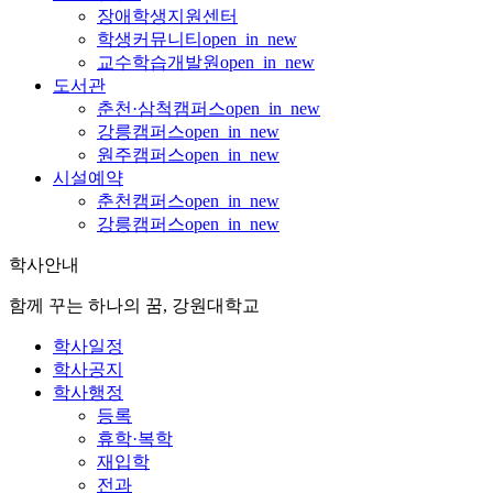
장애학생지원센터
학생커뮤니티
open_in_new
교수학습개발원
open_in_new
도서관
춘천·삼척캠퍼스
open_in_new
강릉캠퍼스
open_in_new
원주캠퍼스
open_in_new
시설예약
춘천캠퍼스
open_in_new
강릉캠퍼스
open_in_new
학사안내
함께 꾸는 하나의 꿈, 강원대학교
학사일정
학사공지
학사행정
등록
휴학·복학
재입학
전과