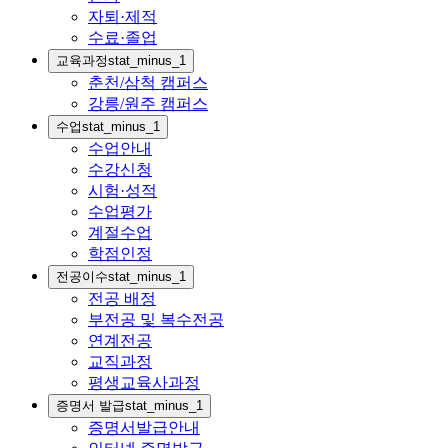
자퇴·제적
수료·졸업
교육과정
stat_minus_1
춘천/삼척 캠퍼스
강릉/원주 캠퍼스
수업
stat_minus_1
수업안내
수강신청
시험·성적
수업평가
계절수업
학점인정
전공이수
stat_minus_1
전공 배정
부전공 및 복수전공
연계전공
교직과정
평생교육사과정
증명서 발급
stat_minus_1
증명서발급안내