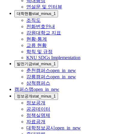
역대총장
연설문 및 인터뷰
대학현황
stat_minus_1
조직도
전화번호안내
강원대학교 지표
현황·통계
교류 현황
학칙 및 규정
KNU SDGs Implementation
발전기금
stat_minus_1
춘천캠퍼스
open_in_new
강릉캠퍼스
open_in_new
삼척캠퍼스
캠퍼스맵
open_in_new
정보공개
stat_minus_1
정보공개
공공데이터
정책실명제
자료공개
대학정보공시
open_in_new