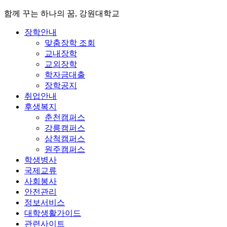
함께 꾸는 하나의 꿈, 강원대학교
장학안내
맞춤장학 조회
교내장학
교외장학
학자금대출
장학공지
취업안내
후생복지
춘천캠퍼스
강릉캠퍼스
삼척캠퍼스
원주캠퍼스
학생병사
국제교류
사회봉사
안전관리
정보서비스
대학생활가이드
관련사이트