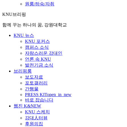
원룸/하숙/자취
KNU브리핑
함께 꾸는 하나의 꿈, 강원대학교
KNU 뉴스
KNU 포커스
캠퍼스 소식
자랑스러운 강대인
언론 속 KNU
발전기금 소식
브리핑룸
보도자료
포토갤러리
간행물
PRESS KIT
open_in_new
바로 잡습니다
웹진 K&NEW
KNU 스케치
강대人터뷰
후원의집