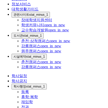
정보서비스
대학생활가이드
관련사이트
stat_minus_1
장애학생지원센터
학생커뮤니티
open_in_new
교수학습개발원
open_in_new
도서관
stat_minus_1
춘천·삼척캠퍼스
open_in_new
강릉캠퍼스
open_in_new
원주캠퍼스
open_in_new
시설예약
stat_minus_1
춘천캠퍼스
open_in_new
강릉캠퍼스
open_in_new
학사일정
학사공지
학사행정
stat_minus_1
등록
휴학·복학
재입학
전과