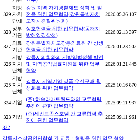
지방
강원 지역 자치경찰제도 정착 및 발
329
자치
전을 위한 업무협약(강원특별자치
2026.05.26
107
단체
도자치경찰위원회)
정부
상호협력을 위한 업무협약(동해지
328
2026.02.13
397
기관
방해양경찰청)
의료
강원특별자치도강릉의료원 간 상생
327
2026.01.23
502
기관
협력을 위한 업무협약
지방
강릉시의회와의 지방입법정책 발전
326
자치
및 지역공익법률지원을 위한 업무
2026.01.21
445
단체
협약
지방
강릉시 지역기업 상품 우선구매 활
325
자치
2025.10.16
870
성화를 위한 업무협약
단체
(주) 하슬라아트월드와의 교류협력
기업
324
2025.09.11
937
추진에 관한 업무협약
(주)세인트존스호텔 간 교류협력 추
기업
323
2025.09.11
961
진에 관한 업무협약
332
강릉시소상공인연합회 간 교류ㆍ협력을 위한 업무 협약