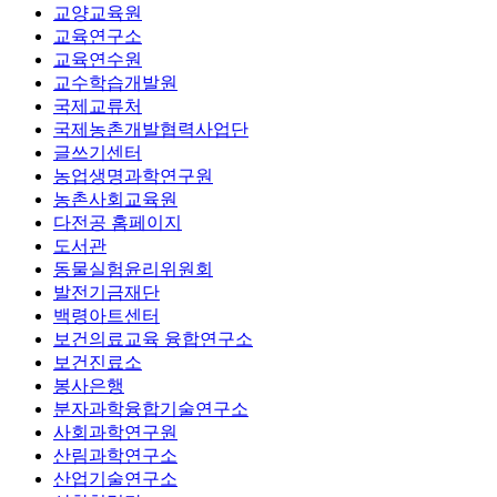
교양교육원
교육연구소
교육연수원
교수학습개발원
국제교류처
국제농촌개발협력사업단
글쓰기센터
농업생명과학연구원
농촌사회교육원
다전공 홈페이지
도서관
동물실험윤리위원회
발전기금재단
백령아트센터
보건의료교육 융합연구소
보건진료소
봉사은행
분자과학융합기술연구소
사회과학연구원
산림과학연구소
산업기술연구소