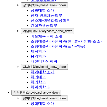
공과대학
keyboard_arrow_down
공과대학 소개
전자·반도체공학부
신소재·생명화학공학부
건설환경공학부
예술체육대학
keyboard_arrow_down
예술체육대학 소개
조형예술·디자인학과(한국화·서양화·조소)
조형예술·디자인학과(도자·섬유)
체육학과
음악학과
패션디자인학과
치과대학
keyboard_arrow_down
치과대학 소개
치의예과
치의학과
치위생학과
삼척캠퍼스
keyboard_arrow_down
공학대학
keyboard_arrow_down
공학대학 소개