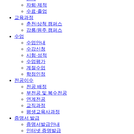
자퇴·제적
수료·졸업
교육과정
춘천/삼척 캠퍼스
강릉/원주 캠퍼스
수업
수업안내
수강신청
시험·성적
수업평가
계절수업
학점인정
전공이수
전공 배정
부전공 및 복수전공
연계전공
교직과정
평생교육사과정
증명서 발급
증명서발급안내
인터넷 증명발급