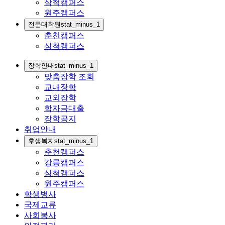
삼척캠퍼스
원주캠퍼스
전문대학원
stat_minus_1
춘천캠퍼스
삼척캠퍼스
장학안내
stat_minus_1
맞춤장학 조회
교내장학
교외장학
학자금대출
장학공지
취업안내
후생복지
stat_minus_1
춘천캠퍼스
강릉캠퍼스
삼척캠퍼스
원주캠퍼스
학생병사
국제교류
사회봉사