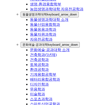
생명·환경융합학부
농업생명과학대학 자유전공학과
동물생명과학대학
keyboard_arrow_down
동물생명과학대학 소개
동물산업융합학과
동물응용과학과
동물자원과학과
자유전공학과
문화예술·공과대학
keyboard_arrow_down
문화예술·공과대학 소개
건축학과(5년제)
건축공학과
토목공학과
환경공학과
기계융합공학부
배터리융합공학과
디자인학과
무용학과
미술학과
스포츠과학과
스마트산업공학과