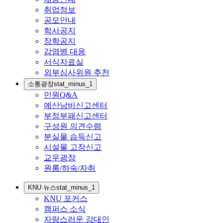
취업정보
공모안내
학사공지
장학공지
감염병 대응
서식자료실
외부심사위원 추천
소통광장
stat_minus_1
민원Q&A
예산낭비신고센터
부정부패신고센터
구성원 의견수렴
분실물 습득신고
시설물 고장신고
교우광장
원룸/하숙/자취
KNU 뉴스
stat_minus_1
KNU 포커스
캠퍼스 소식
자랑스러운 강대인