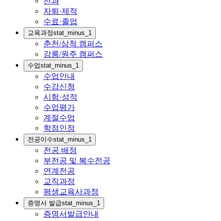
전과
자퇴·제적
수료·졸업
교육과정
stat_minus_1
춘천/삼척 캠퍼스
강릉/원주 캠퍼스
수업
stat_minus_1
수업안내
수강신청
시험·성적
수업평가
계절수업
학점인정
전공이수
stat_minus_1
전공 배정
부전공 및 복수전공
연계전공
교직과정
평생교육사과정
증명서 발급
stat_minus_1
증명서발급안내