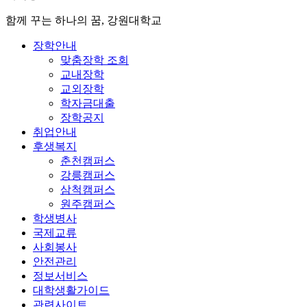
함께 꾸는 하나의 꿈, 강원대학교
장학안내
맞춤장학 조회
교내장학
교외장학
학자금대출
장학공지
취업안내
후생복지
춘천캠퍼스
강릉캠퍼스
삼척캠퍼스
원주캠퍼스
학생병사
국제교류
사회봉사
안전관리
정보서비스
대학생활가이드
관련사이트