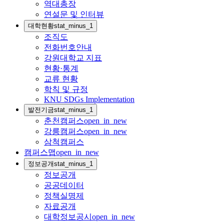
역대총장
연설문 및 인터뷰
대학현황
stat_minus_1
조직도
전화번호안내
강원대학교 지표
현황·통계
교류 현황
학칙 및 규정
KNU SDGs Implementation
발전기금
stat_minus_1
춘천캠퍼스
open_in_new
강릉캠퍼스
open_in_new
삼척캠퍼스
캠퍼스맵
open_in_new
정보공개
stat_minus_1
정보공개
공공데이터
정책실명제
자료공개
대학정보공시
open_in_new