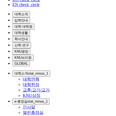
EN
check_circle
대학소개
입학안내
대학·대학원
대학생활
학사안내
산학·연구
KNU광장
KNU브리핑
GLOBAL
대학소개
stat_minus_1
대학연혁
대학헌장
교훈/교기/교가
KNU상징
e-총장실
stat_minus_1
인사말
열린총장실