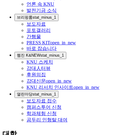
언론 속 KNU
발전기금 소식
브리핑룸
stat_minus_1
보도자료
포토갤러리
간행물
PRESS KIT
open_in_new
바로 잡습니다
웹진 K&NEW
stat_minus_1
KNU 스케치
강대人터뷰
후원의집
강대신문
open_in_new
KNU 리서치 인사이트
open_in_new
열린마당
stat_minus_1
보도자료 접수
캠퍼스투어 신청
학과체험 신청
곰두리 인형탈 대여
대학