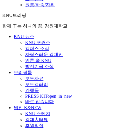
원룸/하숙/자취
KNU브리핑
함께 꾸는 하나의 꿈, 강원대학교
KNU 뉴스
KNU 포커스
캠퍼스 소식
자랑스러운 강대인
언론 속 KNU
발전기금 소식
브리핑룸
보도자료
포토갤러리
간행물
PRESS KIT
open_in_new
바로 잡습니다
웹진 K&NEW
KNU 스케치
강대人터뷰
후원의집