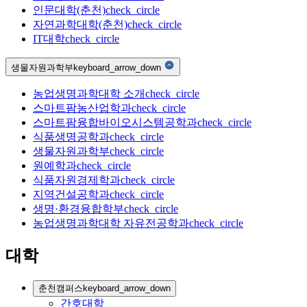
인문대학(춘천)
check_circle
자연과학대학(춘천)
check_circle
IT대학
check_circle
생물자원과학부
keyboard_arrow_down
농업생명과학대학 소개
check_circle
스마트팜농산업학과
check_circle
스마트팜융합바이오시스템공학과
check_circle
식품생명공학과
check_circle
생물자원과학부
check_circle
원예학과
check_circle
식품자원경제학과
check_circle
지역건설공학과
check_circle
생명·환경융합학부
check_circle
농업생명과학대학 자유전공학과
check_circle
대학
춘천캠퍼스
keyboard_arrow_down
간호대학