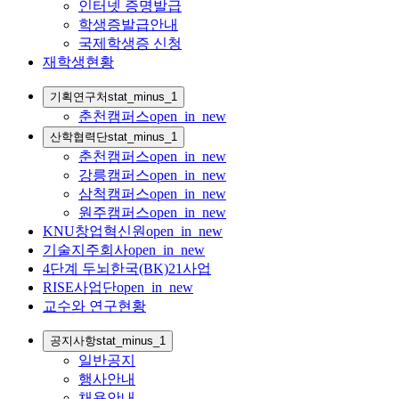
인터넷 증명발급
학생증발급안내
국제학생증 신청
재학생현황
기획연구처
stat_minus_1
춘천캠퍼스
open_in_new
산학협력단
stat_minus_1
춘천캠퍼스
open_in_new
강릉캠퍼스
open_in_new
삼척캠퍼스
open_in_new
원주캠퍼스
open_in_new
KNU창업혁신원
open_in_new
기술지주회사
open_in_new
4단계 두뇌한국(BK)21사업
RISE사업단
open_in_new
교수와 연구현황
공지사항
stat_minus_1
일반공지
행사안내
채용안내