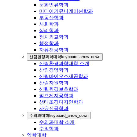
문화인류학과
미디어커뮤니케이션학과
부동산학과
사회학과
심리학과
정치외교학과
행정학과
자유전공학과
산림환경과학대학
keyboard_arrow_down
산림환경과학대학 소개
산림경영학과
산림바이오소재공학과
산림자원학과
산림환경보호학과
펄프제지공학과
생태조경디자인학과
자유전공학과
수의과대학
keyboard_arrow_down
수의과대학 소개
수의학과
약학대학