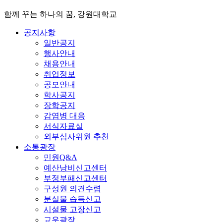
함께 꾸는 하나의 꿈, 강원대학교
공지사항
일반공지
행사안내
채용안내
취업정보
공모안내
학사공지
장학공지
감염병 대응
서식자료실
외부심사위원 추천
소통광장
민원Q&A
예산낭비신고센터
부정부패신고센터
구성원 의견수렴
분실물 습득신고
시설물 고장신고
교우광장