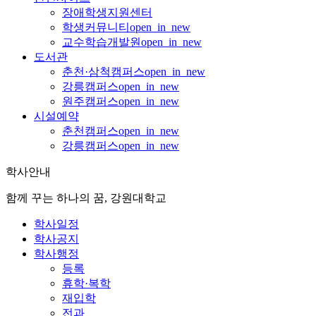
장애학생지원센터
학생커뮤니티
open_in_new
교수학습개발원
open_in_new
도서관
춘천·삼척캠퍼스
open_in_new
강릉캠퍼스
open_in_new
원주캠퍼스
open_in_new
시설예약
춘천캠퍼스
open_in_new
강릉캠퍼스
open_in_new
학사안내
함께 꾸는 하나의 꿈, 강원대학교
학사일정
학사공지
학사행정
등록
휴학·복학
재입학
전과