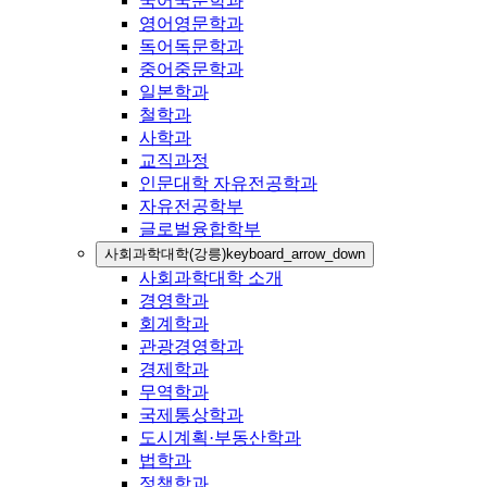
국어국문학과
영어영문학과
독어독문학과
중어중문학과
일본학과
철학과
사학과
교직과정
인문대학 자유전공학과
자유전공학부
글로벌융합학부
사회과학대학(강릉)
keyboard_arrow_down
사회과학대학 소개
경영학과
회계학과
관광경영학과
경제학과
무역학과
국제통상학과
도시계획·부동산학과
법학과
정책학과