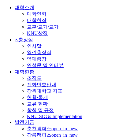
대학소개
대학연혁
대학헌장
교훈/교기/교가
KNU상징
e-총장실
인사말
열린총장실
역대총장
연설문 및 인터뷰
대학현황
조직도
전화번호안내
강원대학교 지표
현황·통계
교류 현황
학칙 및 규정
KNU SDGs Implementation
발전기금
춘천캠퍼스
open_in_new
강릉캠퍼스
open_in_new