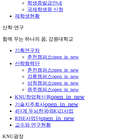
학생증발급안내
국제학생증 신청
재학생현황
산학·연구
함께 꾸는 하나의 꿈, 강원대학교
기획연구처
춘천캠퍼스
open_in_new
산학협력단
춘천캠퍼스
open_in_new
강릉캠퍼스
open_in_new
삼척캠퍼스
open_in_new
원주캠퍼스
open_in_new
open_in_new
KNU창업혁신원
open_in_new
기술지주회사
4단계 두뇌한국(BK)21사업
open_in_new
RISE사업단
교수와 연구현황
KNU광장