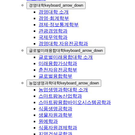
경영대학
keyboard_arrow_down
경영대학 소개
경영·회계학부
경제·정보통계학부
관광경영학과
국제무역학과
경영대학 자유전공학과
글로벌미래융합대학
keyboard_arrow_down
글로벌미래융합대학 소개
미래융합가상학과
춘천자유전공학부
글로벌융합학부
농업생명과학대학
keyboard_arrow_down
농업생명과학대학 소개
스마트팜농산업학과
스마트팜융합바이오시스템공학과
식품생명공학과
생물자원과학부
원예학과
식품자원경제학과
지역건설공학과