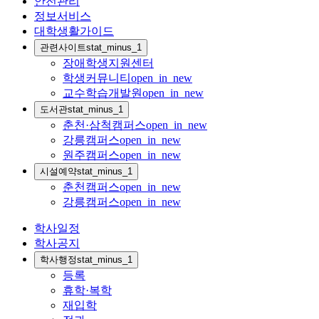
안전관리
정보서비스
대학생활가이드
관련사이트
stat_minus_1
장애학생지원센터
학생커뮤니티
open_in_new
교수학습개발원
open_in_new
도서관
stat_minus_1
춘천·삼척캠퍼스
open_in_new
강릉캠퍼스
open_in_new
원주캠퍼스
open_in_new
시설예약
stat_minus_1
춘천캠퍼스
open_in_new
강릉캠퍼스
open_in_new
학사일정
학사공지
학사행정
stat_minus_1
등록
휴학·복학
재입학