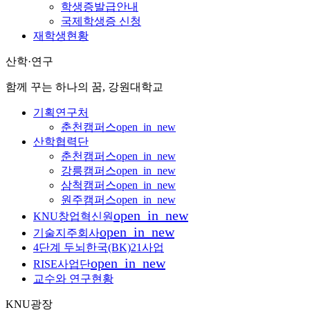
학생증발급안내
국제학생증 신청
재학생현황
산학·연구
함께 꾸는 하나의 꿈, 강원대학교
기획연구처
춘천캠퍼스
open_in_new
산학협력단
춘천캠퍼스
open_in_new
강릉캠퍼스
open_in_new
삼척캠퍼스
open_in_new
원주캠퍼스
open_in_new
open_in_new
KNU창업혁신원
open_in_new
기술지주회사
4단계 두뇌한국(BK)21사업
open_in_new
RISE사업단
교수와 연구현황
KNU광장