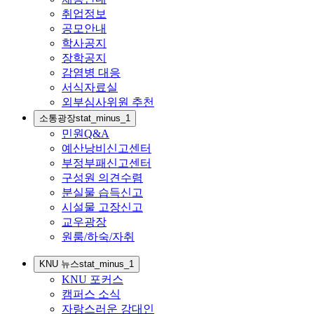
취업정보
공모안내
학사공지
장학공지
감염병 대응
서식자료실
외부심사위원 추천
소통광장
stat_minus_1
민원Q&A
예산낭비신고센터
부정부패신고센터
구성원 의견수렴
분실물 습득신고
시설물 고장신고
교우광장
원룸/하숙/자취
KNU 뉴스
stat_minus_1
KNU 포커스
캠퍼스 소식
자랑스러운 강대인