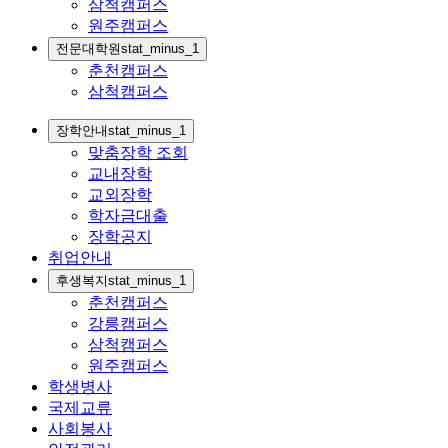
삼척캠퍼스
원주캠퍼스
전문대학원
stat_minus_1
춘천캠퍼스
삼척캠퍼스
장학안내
stat_minus_1
맞춤장학 조회
교내장학
교외장학
학자금대출
장학공지
취업안내
후생복지
stat_minus_1
춘천캠퍼스
강릉캠퍼스
삼척캠퍼스
원주캠퍼스
학생병사
국제교류
사회봉사