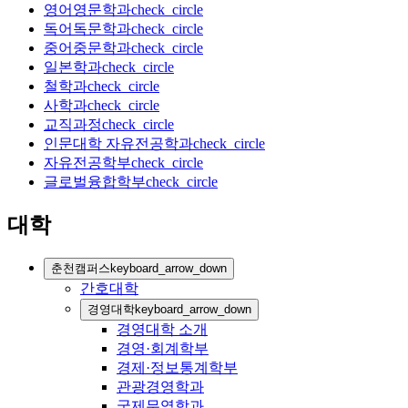
영어영문학과
check_circle
독어독문학과
check_circle
중어중문학과
check_circle
일본학과
check_circle
철학과
check_circle
사학과
check_circle
교직과정
check_circle
인문대학 자유전공학과
check_circle
자유전공학부
check_circle
글로벌융합학부
check_circle
대학
춘천캠퍼스
keyboard_arrow_down
간호대학
경영대학
keyboard_arrow_down
경영대학 소개
경영·회계학부
경제·정보통계학부
관광경영학과
국제무역학과