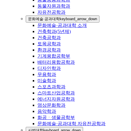
동물자원과학과
자유전공학과
문화예술·공과대학
keyboard_arrow_down
문화예술·공과대학 소개
건축학과(5년제)
건축공학과
토목공학과
환경공학과
기계융합공학부
배터리융합공학과
디자인학과
무용학과
미술학과
스포츠과학과
스마트산업공학과
에너지자원공학과
영상문화학과
음악학과
화공ㆍ생물공학부
문화예술·공과대학 자유전공학과
사범대학
keyboard_arrow_down