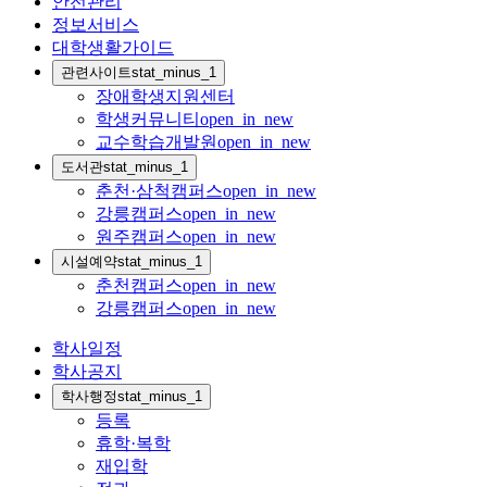
안전관리
정보서비스
대학생활가이드
관련사이트
stat_minus_1
장애학생지원센터
학생커뮤니티
open_in_new
교수학습개발원
open_in_new
도서관
stat_minus_1
춘천·삼척캠퍼스
open_in_new
강릉캠퍼스
open_in_new
원주캠퍼스
open_in_new
시설예약
stat_minus_1
춘천캠퍼스
open_in_new
강릉캠퍼스
open_in_new
학사일정
학사공지
학사행정
stat_minus_1
등록
휴학·복학
재입학