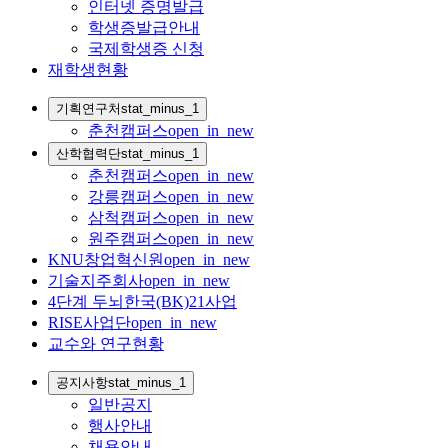
인터넷 증명발급
학생증발급안내
국제학생증 신청
재학생현황
기획연구처
stat_minus_1
춘천캠퍼스
open_in_new
산학협력단
stat_minus_1
춘천캠퍼스
open_in_new
강릉캠퍼스
open_in_new
삼척캠퍼스
open_in_new
원주캠퍼스
open_in_new
KNU창업혁신원
open_in_new
기술지주회사
open_in_new
4단계 두뇌한국(BK)21사업
RISE사업단
open_in_new
교수와 연구현황
공지사항
stat_minus_1
일반공지
행사안내
채용안내