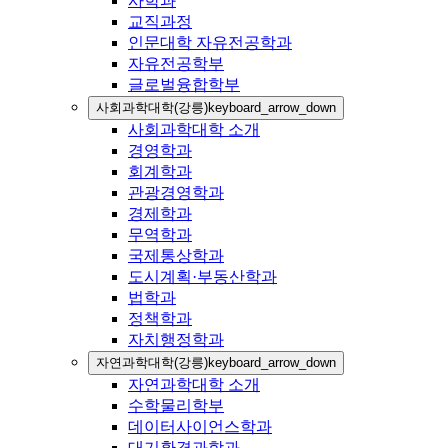
사학과
교직과정
인문대학 자유전공학과
자유전공학부
글로벌융합학부
사회과학대학(강릉)
keyboard_arrow_down
사회과학대학 소개
경영학과
회계학과
관광경영학과
경제학과
무역학과
국제통상학과
도시계획·부동산학과
법학과
정책학과
자치행정학과
자연과학대학(강릉)
keyboard_arrow_down
자연과학대학 소개
수학물리학부
데이터사이언스학과
대기환경과학과