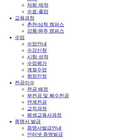
자퇴·제적
수료·졸업
교육과정
춘천/삼척 캠퍼스
강릉/원주 캠퍼스
수업
수업안내
수강신청
시험·성적
수업평가
계절수업
학점인정
전공이수
전공 배정
부전공 및 복수전공
연계전공
교직과정
평생교육사과정
증명서 발급
증명서발급안내
인터넷 증명발급