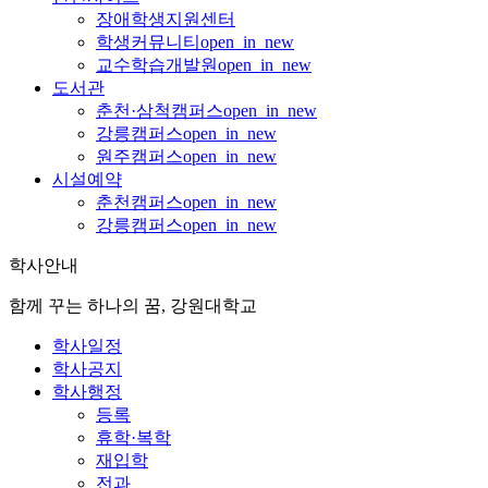
장애학생지원센터
학생커뮤니티
open_in_new
교수학습개발원
open_in_new
도서관
춘천·삼척캠퍼스
open_in_new
강릉캠퍼스
open_in_new
원주캠퍼스
open_in_new
시설예약
춘천캠퍼스
open_in_new
강릉캠퍼스
open_in_new
학사안내
함께 꾸는 하나의 꿈, 강원대학교
학사일정
학사공지
학사행정
등록
휴학·복학
재입학
전과