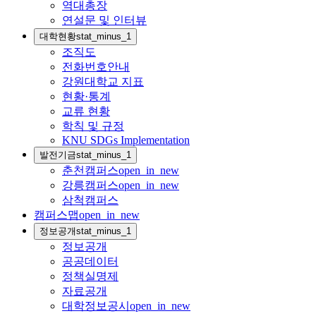
역대총장
연설문 및 인터뷰
대학현황
stat_minus_1
조직도
전화번호안내
강원대학교 지표
현황·통계
교류 현황
학칙 및 규정
KNU SDGs Implementation
발전기금
stat_minus_1
춘천캠퍼스
open_in_new
강릉캠퍼스
open_in_new
삼척캠퍼스
캠퍼스맵
open_in_new
정보공개
stat_minus_1
정보공개
공공데이터
정책실명제
자료공개
대학정보공시
open_in_new