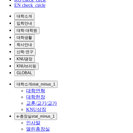
EN
check_circle
대학소개
입학안내
대학·대학원
대학생활
학사안내
산학·연구
KNU광장
KNU브리핑
GLOBAL
대학소개
stat_minus_1
대학연혁
대학헌장
교훈/교기/교가
KNU상징
e-총장실
stat_minus_1
인사말
열린총장실