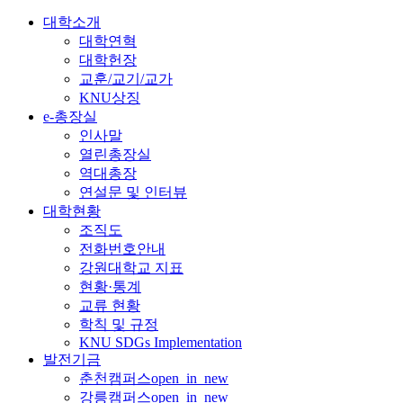
대학소개
대학연혁
대학헌장
교훈/교기/교가
KNU상징
e-총장실
인사말
열린총장실
역대총장
연설문 및 인터뷰
대학현황
조직도
전화번호안내
강원대학교 지표
현황·통계
교류 현황
학칙 및 규정
KNU SDGs Implementation
발전기금
춘천캠퍼스
open_in_new
강릉캠퍼스
open_in_new