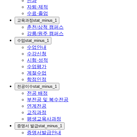
전과
자퇴·제적
수료·졸업
교육과정
stat_minus_1
춘천/삼척 캠퍼스
강릉/원주 캠퍼스
수업
stat_minus_1
수업안내
수강신청
시험·성적
수업평가
계절수업
학점인정
전공이수
stat_minus_1
전공 배정
부전공 및 복수전공
연계전공
교직과정
평생교육사과정
증명서 발급
stat_minus_1
증명서발급안내