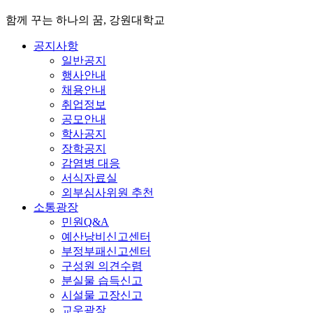
함께 꾸는 하나의 꿈, 강원대학교
공지사항
일반공지
행사안내
채용안내
취업정보
공모안내
학사공지
장학공지
감염병 대응
서식자료실
외부심사위원 추천
소통광장
민원Q&A
예산낭비신고센터
부정부패신고센터
구성원 의견수렴
분실물 습득신고
시설물 고장신고
교우광장