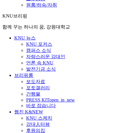
원룸/하숙/자취
KNU브리핑
함께 꾸는 하나의 꿈, 강원대학교
KNU 뉴스
KNU 포커스
캠퍼스 소식
자랑스러운 강대인
언론 속 KNU
발전기금 소식
브리핑룸
보도자료
포토갤러리
간행물
PRESS KIT
open_in_new
바로 잡습니다
웹진 K&NEW
KNU 스케치
강대人터뷰
후원의집