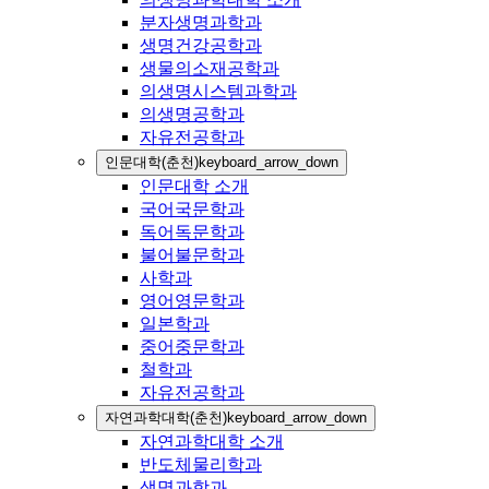
분자생명과학과
생명건강공학과
생물의소재공학과
의생명시스템과학과
의생명공학과
자유전공학과
인문대학(춘천)
keyboard_arrow_down
인문대학 소개
국어국문학과
독어독문학과
불어불문학과
사학과
영어영문학과
일본학과
중어중문학과
철학과
자유전공학과
자연과학대학(춘천)
keyboard_arrow_down
자연과학대학 소개
반도체물리학과
생명과학과