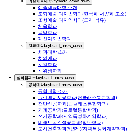
예술체육대학
keyboard_arrow_down
예술체육대학 소개
조형예술·디자인학과(한국화·서양화·조소)
조형예술·디자인학과(도자·섬유)
체육학과
음악학과
패션디자인학과
치과대학
keyboard_arrow_down
치과대학 소개
치의예과
치의학과
치위생학과
삼척캠퍼스
keyboard_arrow_down
공학대학
keyboard_arrow_down
공학대학 소개
그린에너지공학과(탑클래스통합학과)
첨단AI공학과(탑클래스통합학과)
기계공학과(글로컬통합학과)
전기공학과(지역특성화계약학과)
미래토목건설공학과(첨단학과)
도시건축학과(5년제)(지역특성화계약학과)