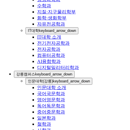
수학과
지질·지구물리학부
화학·생화학부
자유전공학과
IT대학
keyboard_arrow_down
IT대학 소개
전기전자공학과
전자공학과
컴퓨터공학과
AI융합학과
디지털밀리터리학과
강릉캠퍼스
keyboard_arrow_down
인문대학(강릉)
keyboard_arrow_down
인문대학 소개
국어국문학과
영어영문학과
독어독문학과
중어중문학과
일본학과
철학과