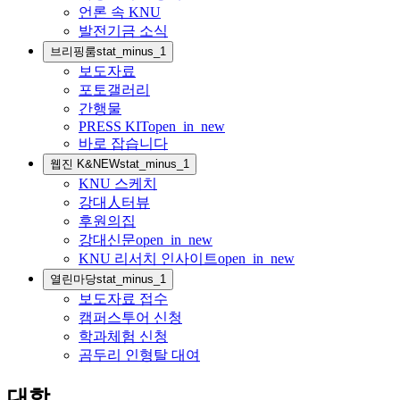
언론 속 KNU
발전기금 소식
브리핑룸
stat_minus_1
보도자료
포토갤러리
간행물
PRESS KIT
open_in_new
바로 잡습니다
웹진 K&NEW
stat_minus_1
KNU 스케치
강대人터뷰
후원의집
강대신문
open_in_new
KNU 리서치 인사이트
open_in_new
열린마당
stat_minus_1
보도자료 접수
캠퍼스투어 신청
학과체험 신청
곰두리 인형탈 대여
대학