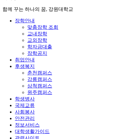
함께 꾸는 하나의 꿈, 강원대학교
장학안내
맞춤장학 조회
교내장학
교외장학
학자금대출
장학공지
취업안내
후생복지
춘천캠퍼스
강릉캠퍼스
삼척캠퍼스
원주캠퍼스
학생병사
국제교류
사회봉사
안전관리
정보서비스
대학생활가이드
관련사이트