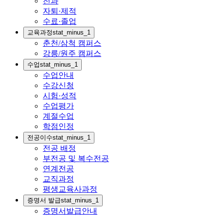
전과
자퇴·제적
수료·졸업
교육과정
stat_minus_1
춘천/삼척 캠퍼스
강릉/원주 캠퍼스
수업
stat_minus_1
수업안내
수강신청
시험·성적
수업평가
계절수업
학점인정
전공이수
stat_minus_1
전공 배정
부전공 및 복수전공
연계전공
교직과정
평생교육사과정
증명서 발급
stat_minus_1
증명서발급안내