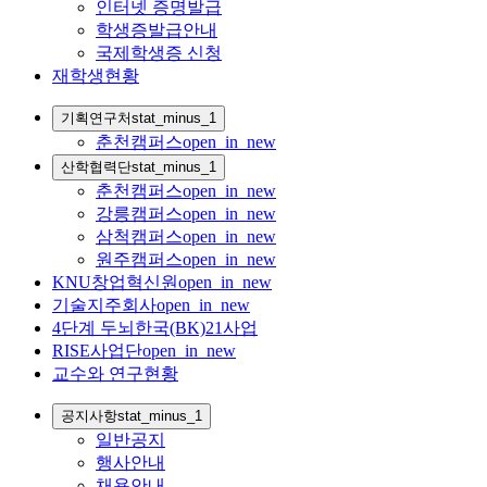
인터넷 증명발급
학생증발급안내
국제학생증 신청
재학생현황
기획연구처
stat_minus_1
춘천캠퍼스
open_in_new
산학협력단
stat_minus_1
춘천캠퍼스
open_in_new
강릉캠퍼스
open_in_new
삼척캠퍼스
open_in_new
원주캠퍼스
open_in_new
KNU창업혁신원
open_in_new
기술지주회사
open_in_new
4단계 두뇌한국(BK)21사업
RISE사업단
open_in_new
교수와 연구현황
공지사항
stat_minus_1
일반공지
행사안내
채용안내