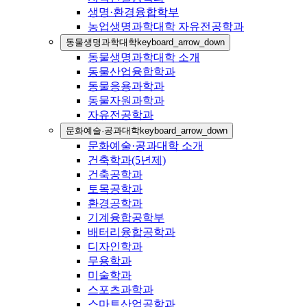
생명·환경융합학부
농업생명과학대학 자유전공학과
동물생명과학대학
keyboard_arrow_down
동물생명과학대학 소개
동물산업융합학과
동물응용과학과
동물자원과학과
자유전공학과
문화예술·공과대학
keyboard_arrow_down
문화예술·공과대학 소개
건축학과(5년제)
건축공학과
토목공학과
환경공학과
기계융합공학부
배터리융합공학과
디자인학과
무용학과
미술학과
스포츠과학과
스마트산업공학과