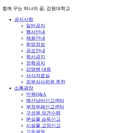
함께 꾸는 하나의 꿈, 강원대학교
공지사항
일반공지
행사안내
채용안내
취업정보
공모안내
학사공지
장학공지
감염병 대응
서식자료실
외부심사위원 추천
소통광장
민원Q&A
예산낭비신고센터
부정부패신고센터
구성원 의견수렴
분실물 습득신고
시설물 고장신고
교우광장