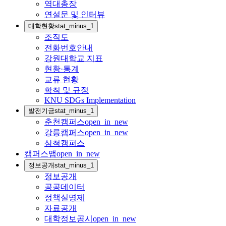
역대총장
연설문 및 인터뷰
대학현황
stat_minus_1
조직도
전화번호안내
강원대학교 지표
현황·통계
교류 현황
학칙 및 규정
KNU SDGs Implementation
발전기금
stat_minus_1
춘천캠퍼스
open_in_new
강릉캠퍼스
open_in_new
삼척캠퍼스
캠퍼스맵
open_in_new
정보공개
stat_minus_1
정보공개
공공데이터
정책실명제
자료공개
대학정보공시
open_in_new