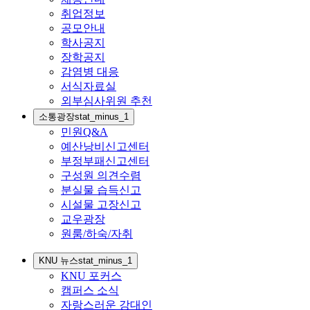
취업정보
공모안내
학사공지
장학공지
감염병 대응
서식자료실
외부심사위원 추천
소통광장
stat_minus_1
민원Q&A
예산낭비신고센터
부정부패신고센터
구성원 의견수렴
분실물 습득신고
시설물 고장신고
교우광장
원룸/하숙/자취
KNU 뉴스
stat_minus_1
KNU 포커스
캠퍼스 소식
자랑스러운 강대인