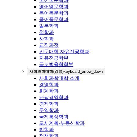
국어국문학과
영어영문학과
독어독문학과
중어중문학과
일본학과
철학과
사학과
교직과정
인문대학 자유전공학과
자유전공학부
글로벌융합학부
사회과학대학(강릉)
keyboard_arrow_down
사회과학대학 소개
경영학과
회계학과
관광경영학과
경제학과
무역학과
국제통상학과
도시계획·부동산학과
법학과
정책학과