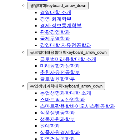
경영대학
keyboard_arrow_down
경영대학 소개
경영·회계학부
경제·정보통계학부
관광경영학과
국제무역학과
경영대학 자유전공학과
글로벌미래융합대학
keyboard_arrow_down
글로벌미래융합대학 소개
미래융합가상학과
춘천자유전공학부
글로벌융합학부
농업생명과학대학
keyboard_arrow_down
농업생명과학대학 소개
스마트팜농산업학과
스마트팜융합바이오시스템공학과
식품생명공학과
생물자원과학부
원예학과
식품자원경제학과
지역건설공학과