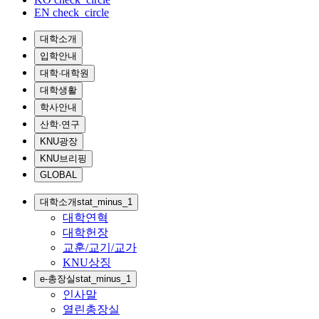
EN
check_circle
대학소개
입학안내
대학·대학원
대학생활
학사안내
산학·연구
KNU광장
KNU브리핑
GLOBAL
대학소개
stat_minus_1
대학연혁
대학헌장
교훈/교기/교가
KNU상징
e-총장실
stat_minus_1
인사말
열린총장실