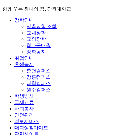
함께 꾸는 하나의 꿈, 강원대학교
장학안내
맞춤장학 조회
교내장학
교외장학
학자금대출
장학공지
취업안내
후생복지
춘천캠퍼스
강릉캠퍼스
삼척캠퍼스
원주캠퍼스
학생병사
국제교류
사회봉사
안전관리
정보서비스
대학생활가이드
관련사이트