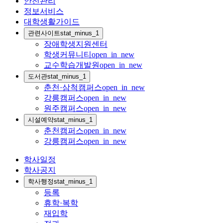
안전관리
정보서비스
대학생활가이드
관련사이트
stat_minus_1
장애학생지원센터
학생커뮤니티
open_in_new
교수학습개발원
open_in_new
도서관
stat_minus_1
춘천·삼척캠퍼스
open_in_new
강릉캠퍼스
open_in_new
원주캠퍼스
open_in_new
시설예약
stat_minus_1
춘천캠퍼스
open_in_new
강릉캠퍼스
open_in_new
학사일정
학사공지
학사행정
stat_minus_1
등록
휴학·복학
재입학