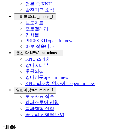
언론 속 KNU
발전기금 소식
브리핑룸
stat_minus_1
보도자료
포토갤러리
간행물
PRESS KIT
open_in_new
바로 잡습니다
웹진 K&NEW
stat_minus_1
KNU 스케치
강대人터뷰
후원의집
강대신문
open_in_new
KNU 리서치 인사이트
open_in_new
열린마당
stat_minus_1
보도자료 접수
캠퍼스투어 신청
학과체험 신청
곰두리 인형탈 대여
대학