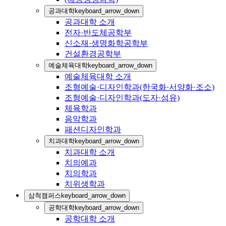
공과대학
keyboard_arrow_down
공과대학 소개
전자·반도체공학부
신소재·생명화학공학부
건설환경공학부
예술체육대학
keyboard_arrow_down
예술체육대학 소개
조형예술·디자인학과(한국화·서양화·조소)
조형예술·디자인학과(도자·섬유)
체육학과
음악학과
패션디자인학과
치과대학
keyboard_arrow_down
치과대학 소개
치의예과
치의학과
치위생학과
삼척캠퍼스
keyboard_arrow_down
공학대학
keyboard_arrow_down
공학대학 소개