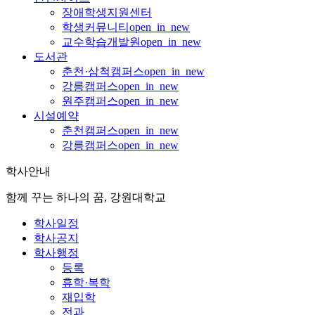
장애학생지원센터
학생커뮤니티
open_in_new
교수학습개발원
open_in_new
도서관
춘천·삼척캠퍼스
open_in_new
강릉캠퍼스
open_in_new
원주캠퍼스
open_in_new
시설예약
춘천캠퍼스
open_in_new
강릉캠퍼스
open_in_new
학사안내
함께 꾸는 하나의 꿈, 강원대학교
학사일정
학사공지
학사행정
등록
휴학·복학
재입학
전과