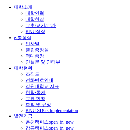
대학소개
대학연혁
대학헌장
교훈/교기/교가
KNU상징
e-총장실
인사말
열린총장실
역대총장
연설문 및 인터뷰
대학현황
조직도
전화번호안내
강원대학교 지표
현황·통계
교류 현황
학칙 및 규정
KNU SDGs Implementation
발전기금
춘천캠퍼스
open_in_new
강릉캠퍼스
open_in_new