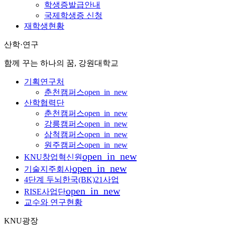
학생증발급안내
국제학생증 신청
재학생현황
산학·연구
함께 꾸는 하나의 꿈, 강원대학교
기획연구처
춘천캠퍼스
open_in_new
산학협력단
춘천캠퍼스
open_in_new
강릉캠퍼스
open_in_new
삼척캠퍼스
open_in_new
원주캠퍼스
open_in_new
open_in_new
KNU창업혁신원
open_in_new
기술지주회사
4단계 두뇌한국(BK)21사업
open_in_new
RISE사업단
교수와 연구현황
KNU광장