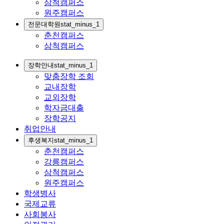
삼척캠퍼스
원주캠퍼스
전문대학원
stat_minus_1
춘천캠퍼스
삼척캠퍼스
장학안내
stat_minus_1
맞춤장학 조회
교내장학
교외장학
학자금대출
장학공지
취업안내
후생복지
stat_minus_1
춘천캠퍼스
강릉캠퍼스
삼척캠퍼스
원주캠퍼스
학생병사
국제교류
사회봉사