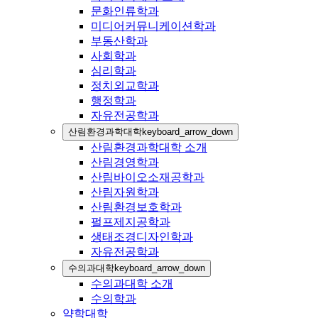
문화인류학과
미디어커뮤니케이션학과
부동산학과
사회학과
심리학과
정치외교학과
행정학과
자유전공학과
산림환경과학대학
keyboard_arrow_down
산림환경과학대학 소개
산림경영학과
산림바이오소재공학과
산림자원학과
산림환경보호학과
펄프제지공학과
생태조경디자인학과
자유전공학과
수의과대학
keyboard_arrow_down
수의과대학 소개
수의학과
약학대학