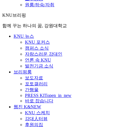
원룸/하숙/자취
KNU브리핑
함께 꾸는 하나의 꿈, 강원대학교
KNU 뉴스
KNU 포커스
캠퍼스 소식
자랑스러운 강대인
언론 속 KNU
발전기금 소식
브리핑룸
보도자료
포토갤러리
간행물
PRESS KIT
open_in_new
바로 잡습니다
웹진 K&NEW
KNU 스케치
강대人터뷰
후원의집