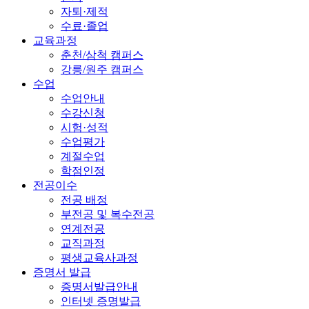
자퇴·제적
수료·졸업
교육과정
춘천/삼척 캠퍼스
강릉/원주 캠퍼스
수업
수업안내
수강신청
시험·성적
수업평가
계절수업
학점인정
전공이수
전공 배정
부전공 및 복수전공
연계전공
교직과정
평생교육사과정
증명서 발급
증명서발급안내
인터넷 증명발급