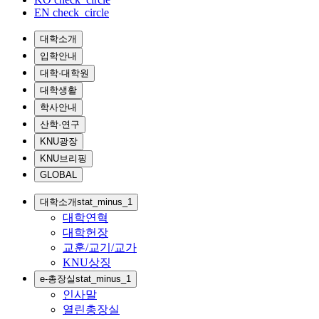
EN
check_circle
대학소개
입학안내
대학·대학원
대학생활
학사안내
산학·연구
KNU광장
KNU브리핑
GLOBAL
대학소개
stat_minus_1
대학연혁
대학헌장
교훈/교기/교가
KNU상징
e-총장실
stat_minus_1
인사말
열린총장실