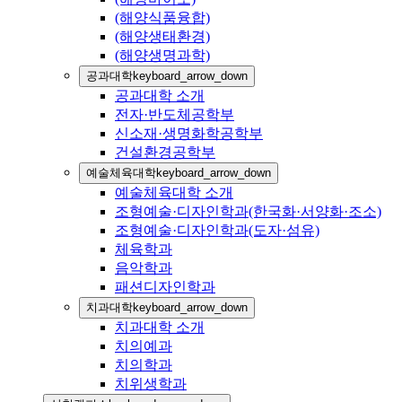
(해양식품융합)
(해양생태환경)
(해양생명과학)
공과대학
keyboard_arrow_down
공과대학 소개
전자·반도체공학부
신소재·생명화학공학부
건설환경공학부
예술체육대학
keyboard_arrow_down
예술체육대학 소개
조형예술·디자인학과(한국화·서양화·조소)
조형예술·디자인학과(도자·섬유)
체육학과
음악학과
패션디자인학과
치과대학
keyboard_arrow_down
치과대학 소개
치의예과
치의학과
치위생학과