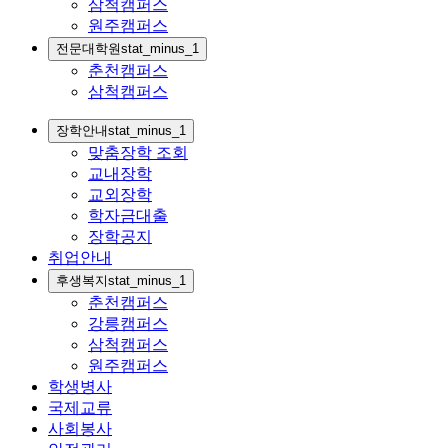
삼척캠퍼스
원주캠퍼스
전문대학원
stat_minus_1
춘천캠퍼스
삼척캠퍼스
장학안내
stat_minus_1
맞춤장학 조회
교내장학
교외장학
학자금대출
장학공지
취업안내
후생복지
stat_minus_1
춘천캠퍼스
강릉캠퍼스
삼척캠퍼스
원주캠퍼스
학생병사
국제교류
사회봉사