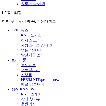
원룸/하숙/자취
KNU브리핑
함께 꾸는 하나의 꿈, 강원대학교
KNU 뉴스
KNU 포커스
캠퍼스 소식
자랑스러운 강대인
언론 속 KNU
발전기금 소식
브리핑룸
보도자료
포토갤러리
간행물
PRESS KIT
open_in_new
바로 잡습니다
웹진 K&NEW
KNU 스케치
강대人터뷰
후원의집