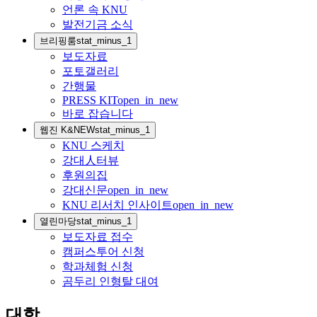
언론 속 KNU
발전기금 소식
브리핑룸
stat_minus_1
보도자료
포토갤러리
간행물
PRESS KIT
open_in_new
바로 잡습니다
웹진 K&NEW
stat_minus_1
KNU 스케치
강대人터뷰
후원의집
강대신문
open_in_new
KNU 리서치 인사이트
open_in_new
열린마당
stat_minus_1
보도자료 접수
캠퍼스투어 신청
학과체험 신청
곰두리 인형탈 대여
대학