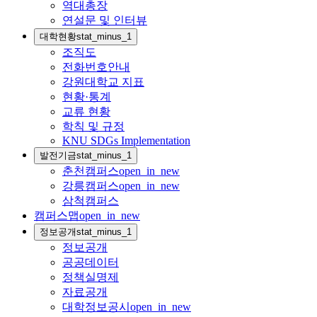
역대총장
연설문 및 인터뷰
대학현황
stat_minus_1
조직도
전화번호안내
강원대학교 지표
현황·통계
교류 현황
학칙 및 규정
KNU SDGs Implementation
발전기금
stat_minus_1
춘천캠퍼스
open_in_new
강릉캠퍼스
open_in_new
삼척캠퍼스
캠퍼스맵
open_in_new
정보공개
stat_minus_1
정보공개
공공데이터
정책실명제
자료공개
대학정보공시
open_in_new