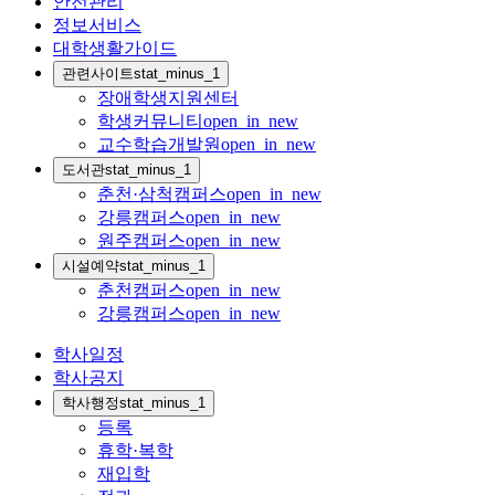
안전관리
정보서비스
대학생활가이드
관련사이트
stat_minus_1
장애학생지원센터
학생커뮤니티
open_in_new
교수학습개발원
open_in_new
도서관
stat_minus_1
춘천·삼척캠퍼스
open_in_new
강릉캠퍼스
open_in_new
원주캠퍼스
open_in_new
시설예약
stat_minus_1
춘천캠퍼스
open_in_new
강릉캠퍼스
open_in_new
학사일정
학사공지
학사행정
stat_minus_1
등록
휴학·복학
재입학