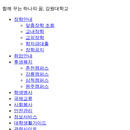
함께 꾸는 하나의 꿈, 강원대학교
장학안내
맞춤장학 조회
교내장학
교외장학
학자금대출
장학공지
취업안내
후생복지
춘천캠퍼스
강릉캠퍼스
삼척캠퍼스
원주캠퍼스
학생병사
국제교류
사회봉사
안전관리
정보서비스
대학생활가이드
관련사이트