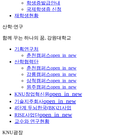
학생증발급안내
국제학생증 신청
재학생현황
산학·연구
함께 꾸는 하나의 꿈, 강원대학교
기획연구처
춘천캠퍼스
open_in_new
산학협력단
춘천캠퍼스
open_in_new
강릉캠퍼스
open_in_new
삼척캠퍼스
open_in_new
원주캠퍼스
open_in_new
open_in_new
KNU창업혁신원
open_in_new
기술지주회사
4단계 두뇌한국(BK)21사업
open_in_new
RISE사업단
교수와 연구현황
KNU광장