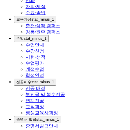
전과
자퇴·제적
수료·졸업
교육과정
stat_minus_1
춘천/삼척 캠퍼스
강릉/원주 캠퍼스
수업
stat_minus_1
수업안내
수강신청
시험·성적
수업평가
계절수업
학점인정
전공이수
stat_minus_1
전공 배정
부전공 및 복수전공
연계전공
교직과정
평생교육사과정
증명서 발급
stat_minus_1
증명서발급안내