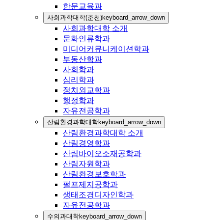
한문교육과
사회과학대학(춘천)
keyboard_arrow_down
사회과학대학 소개
문화인류학과
미디어커뮤니케이션학과
부동산학과
사회학과
심리학과
정치외교학과
행정학과
자유전공학과
산림환경과학대학
keyboard_arrow_down
산림환경과학대학 소개
산림경영학과
산림바이오소재공학과
산림자원학과
산림환경보호학과
펄프제지공학과
생태조경디자인학과
자유전공학과
수의과대학
keyboard_arrow_down