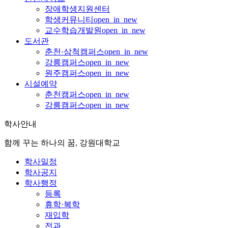
장애학생지원센터
학생커뮤니티
open_in_new
교수학습개발원
open_in_new
도서관
춘천·삼척캠퍼스
open_in_new
강릉캠퍼스
open_in_new
원주캠퍼스
open_in_new
시설예약
춘천캠퍼스
open_in_new
강릉캠퍼스
open_in_new
학사안내
함께 꾸는 하나의 꿈, 강원대학교
학사일정
학사공지
학사행정
등록
휴학·복학
재입학
전과