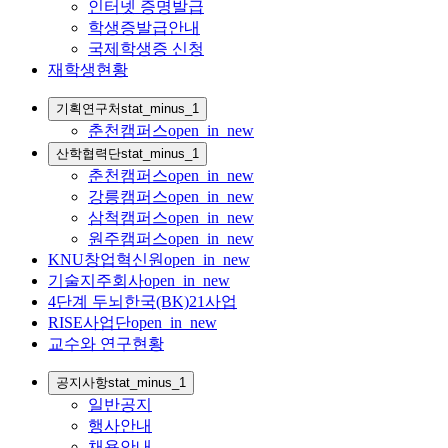
인터넷 증명발급
학생증발급안내
국제학생증 신청
재학생현황
기획연구처
stat_minus_1
춘천캠퍼스
open_in_new
산학협력단
stat_minus_1
춘천캠퍼스
open_in_new
강릉캠퍼스
open_in_new
삼척캠퍼스
open_in_new
원주캠퍼스
open_in_new
KNU창업혁신원
open_in_new
기술지주회사
open_in_new
4단계 두뇌한국(BK)21사업
RISE사업단
open_in_new
교수와 연구현황
공지사항
stat_minus_1
일반공지
행사안내
채용안내