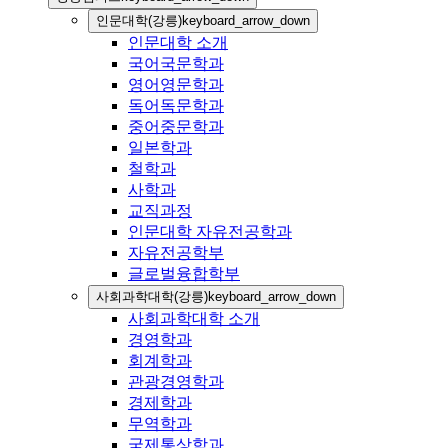
인문대학(강릉)
keyboard_arrow_down
인문대학 소개
국어국문학과
영어영문학과
독어독문학과
중어중문학과
일본학과
철학과
사학과
교직과정
인문대학 자유전공학과
자유전공학부
글로벌융합학부
사회과학대학(강릉)
keyboard_arrow_down
사회과학대학 소개
경영학과
회계학과
관광경영학과
경제학과
무역학과
국제통상학과