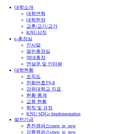
대학소개
대학연혁
대학헌장
교훈/교기/교가
KNU상징
e-총장실
인사말
열린총장실
역대총장
연설문 및 인터뷰
대학현황
조직도
전화번호안내
강원대학교 지표
현황·통계
교류 현황
학칙 및 규정
KNU SDGs Implementation
발전기금
춘천캠퍼스
open_in_new
강릉캠퍼스
open_in_new