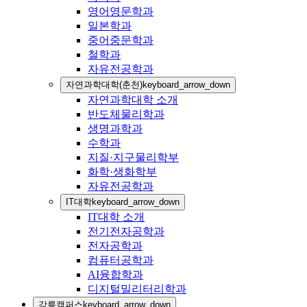
영어영문학과
일본학과
중어중문학과
철학과
자유전공학과
자연과학대학(춘천)
keyboard_arrow_down
자연과학대학 소개
반도체물리학과
생명과학과
수학과
지질·지구물리학부
화학·생화학부
자유전공학과
IT대학
keyboard_arrow_down
IT대학 소개
전기전자공학과
전자공학과
컴퓨터공학과
AI융합학과
디지털밀리터리학과
강릉캠퍼스
keyboard_arrow_down