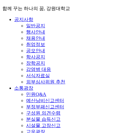
함께 꾸는 하나의 꿈, 강원대학교
공지사항
일반공지
행사안내
채용안내
취업정보
공모안내
학사공지
장학공지
감염병 대응
서식자료실
외부심사위원 추천
소통광장
민원Q&A
예산낭비신고센터
부정부패신고센터
구성원 의견수렴
분실물 습득신고
시설물 고장신고
교우광장