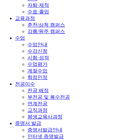
자퇴·제적
수료·졸업
교육과정
춘천/삼척 캠퍼스
강릉/원주 캠퍼스
수업
수업안내
수강신청
시험·성적
수업평가
계절수업
학점인정
전공이수
전공 배정
부전공 및 복수전공
연계전공
교직과정
평생교육사과정
증명서 발급
증명서발급안내
인터넷 증명발급