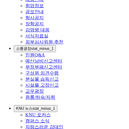
취업정보
공모안내
학사공지
장학공지
감염병 대응
서식자료실
외부심사위원 추천
소통광장
stat_minus_1
민원Q&A
예산낭비신고센터
부정부패신고센터
구성원 의견수렴
분실물 습득신고
시설물 고장신고
교우광장
원룸/하숙/자취
KNU 뉴스
stat_minus_1
KNU 포커스
캠퍼스 소식
자랑스러운 강대인