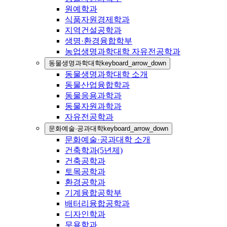
원예학과
식품자원경제학과
지역건설공학과
생명·환경융합학부
농업생명과학대학 자유전공학과
동물생명과학대학
keyboard_arrow_down
동물생명과학대학 소개
동물산업융합학과
동물응용과학과
동물자원과학과
자유전공학과
문화예술·공과대학
keyboard_arrow_down
문화예술·공과대학 소개
건축학과(5년제)
건축공학과
토목공학과
환경공학과
기계융합공학부
배터리융합공학과
디자인학과
무용학과